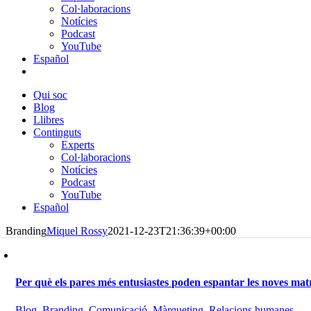
Col·laboracions
Notícies
Podcast
YouTube
Español
Qui soc
Blog
Llibres
Continguts
Experts
Col·laboracions
Notícies
Podcast
YouTube
Español
Branding
Miquel Rossy
2021-12-23T21:36:39+00:00
Per què els pares més entusiastes poden espantar les noves mat
Blog
,
Branding
,
Comunicació
,
Màrqueting
,
Relacions humanes