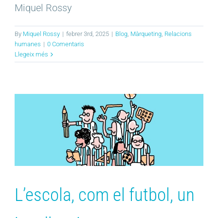
Miquel Rossy
By
Miquel Rossy
|
febrer 3rd, 2025
|
Blog
,
Màrqueting
,
Relacions
humanes
|
0 Comentaris
Llegeix més
L’escola, com el futbol, un