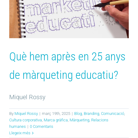
Què hem après en 25 anys
de màrqueting educatiu?
Miquel Rossy
By
Miquel Rossy
|
març 19th, 2025
|
Blog
,
Branding
,
Comunicació
,
Cultura corporativa
,
Marca gràfica
,
Màrqueting
,
Relacions
humanes
|
0 Comentaris
Llegeix més