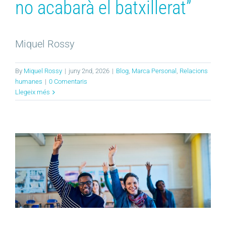
no acabarà el batxillerat”
Miquel Rossy
By
Miquel Rossy
|
juny 2nd, 2026
|
Blog
,
Marca Personal
,
Relacions
humanes
|
0 Comentaris
Llegeix més