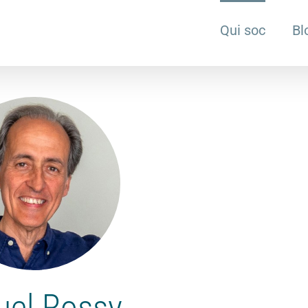
Qui soc
Bl
uel Rossy