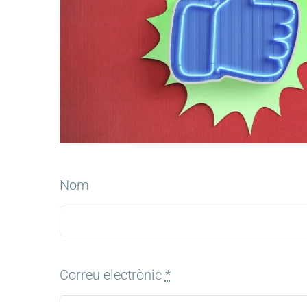
Nom
Correu electrònic
*