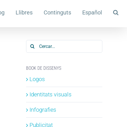
og
Llibres
Continguts
Español
Cerca
…
BOOK DE DISSENYS
Logos
Identitats visuals
Infografies
Publicitat