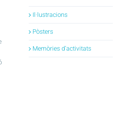
Il·lustracions
Pòsters
e
Memòries d’activitats
ó