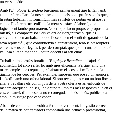
un vessant ètic.
Amb l’
Employer Branding
buscarem primerament que la gent amb
talent triï treballar a la nostra escola i que els bons professionals que ja
hi estan treballant hi romanguin més satisfets de pertànyer al nostre
equip. Ho farem més enllà de la mera satisfacció laboral, que
lògicament també procurarem. Volem que facin propis el propòsit, la
missió, els compromisos i els valors de l’organització, que es
converteixin en ambaixadors de l’escola, en el sentit de garants de la
1
seva reputació
, que contribueixin a captar talent, fent-se prescriptors
entre els seus col·legues i, per descomptat, que aportin una contribució
valuosa al rendiment de l’equip docent i al seu clima.
Treballar amb professionalitat l’
Employer Branding
ens ajudarà a
aconseguir tot això i a fer-ho amb més eficiència. Perquè, amb una
marca empleadora reputada, rebaixarem els costos i millorarem la
qualitat de les cerques. Per exemple, suposem que poseu un anunci a
LinkedIn amb una oferta laboral. Si sou reconeguts com un bon lloc on
anar a treballar i els continguts de la vostra oferta estan enfocats de
manera adequada, de seguida obtindreu moltes més respostes que en el
cas, en canvi, d’una escola no reconeguda, a més a més, publicitada
amb un missatge poc captivador.
Abans de continuar, us voldria fer un advertiment. La gestió correcta
de la marca de contractadors
comportarà una actuació professional,