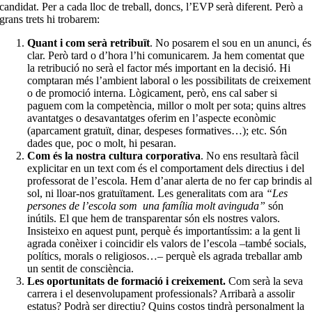
candidat. Per a cada lloc de treball, doncs, l’EVP serà diferent. Però a
grans trets hi trobarem:
Quant i com serà retribuït
. No posarem el sou en un anunci, és
clar. Però tard o d’hora l’hi comunicarem. Ja hem comentat que
la retribució no serà el factor més important en la decisió. Hi
comptaran més l’ambient laboral o les possibilitats de creixement
o de promoció interna. Lògicament, però, ens cal saber si
paguem com la competència, millor o molt per sota; quins altres
avantatges o desavantatges oferim en l’aspecte econòmic
(aparcament gratuït, dinar, despeses formatives…); etc. Són
dades que, poc o molt, hi pesaran.
Com és la nostra cultura corporativa
. No ens resultarà fàcil
explicitar en un text com és el comportament dels directius i del
professorat de l’escola. Hem d’anar alerta de no fer cap brindis a
sol, ni lloar-nos gratuïtament. Les generalitats com ara
“Les
persones de l’escola som
una família molt avinguda”
són
inútils. El que hem de transparentar són els nostres valors.
Insisteixo en aquest punt, perquè és importantíssim: a la gent li
agrada conèixer i coincidir els valors de l’escola –també socials,
polítics, morals o religiosos…– perquè els agrada treballar amb
un sentit de consciència.
Les oportunitats de formació i creixement.
Com serà la seva
carrera i el desenvolupament professionals? Arribarà a assolir
estatus? Podrà ser directiu? Quins costos tindrà personalment la