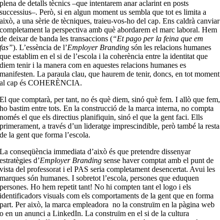
plena de detalls tècnics –que intentarem anar aclarint en posts
successius–. Però, si en algun moment us sembla que tot es limita a
això, a una sèrie de tècniques, traieu-vos-ho del cap. Ens caldrà canviar
completament la perspectiva amb què abordarem el marc laboral. Hem
de deixar de banda les transaccions (
“Et pago per la feina que em
fas”
). L’essència de l’
Employer Branding
són les relacions humanes
que establim en el si de l’escola i la coherència entre la identitat que
diem tenir i la manera com en aquestes relacions humanes es
manifesten. La paraula clau, que haurem de tenir, doncs, en tot moment
al cap és COHERÈNCIA.
El que comptarà, per tant, no és què diem, sinó què fem. I allò que fem
ho bastim entre tots. En la construcció de la marca interna, no compta
només el que els directius planifiquin, sinó el que la gent faci. Ells
primerament, a través d’un lideratge imprescindible, però també la resta
de la gent que forma l’escola.
La conseqüència immediata d’això és que pretendre dissenyar
estratègies d’
Employer Branding
sense haver comptat amb el punt de
vista del professorat i el PAS seria completament desencertat. Avui les
marques són humanes. I sobretot l’escola, persones que eduquen
persones. Ho hem repetit tant! No hi compten tant el logo i els
identificadors visuals com els comportaments de la gent que en forma
part. Per això, la marca empleadora
no la construïm en la pàgina web
o en un anunci a LinkedIn. La construïm en el si de la cultura