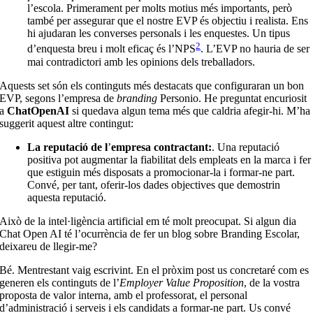
l’escola. Primerament per molts motius més importants, però
també per assegurar que el nostre EVP és objectiu i realista. Ens
hi ajudaran les converses personals i les enquestes. Un tipus
2
d’enquesta breu i molt eficaç és l’NPS
. L’EVP no hauria de ser
mai contradictori amb les opinions dels treballadors.
Aquests set són els continguts més destacats que configuraran un bon
EVP, segons l’empresa de
branding
Personio. He preguntat encuriosit
a
ChatOpenAI
si quedava algun tema més que caldria afegir-hi. M’ha
suggerit aquest altre contingut:
La reputació de l
’
empresa contractant:
. Una reputació
positiva pot augmentar la fiabilitat dels empleats en la marca i fer
que estiguin més disposats a promocionar-la i formar-ne part.
Convé, per tant, oferir-los dades objectives que demostrin
aquesta reputació.
Això de la intel·ligència artificial em té molt preocupat. Si algun dia
Chat Open AI té l’ocurrència de fer un blog sobre Branding Escolar,
deixareu de llegir-me?
Bé. Mentrestant vaig escrivint. En el pròxim post us concretaré com es
generen els continguts de l’
Employer Value Proposition
, de la vostra
proposta de valor interna, amb el professorat, el personal
d’administració i serveis i els candidats a formar-ne part. Us convé