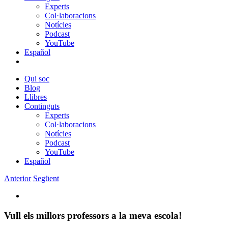
Experts
Col·laboracions
Notícies
Podcast
YouTube
Español
Qui soc
Blog
Llibres
Continguts
Experts
Col·laboracions
Notícies
Podcast
YouTube
Español
Anterior
Següent
View
Larger
Image
Vull els millors professors a la meva escola!