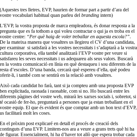
(Aquestes tres lletres, EVP, haurien de formar part a partir d’ara del
vostre vocabulari habitual quan parleu del
branding
intern)
L’EVP, la vostra proposta de marca empleadora, és donar resposta a la
pregunta que es fa tothom a qui voleu contractar o qui ja es troba en el
vostre centre:
“Per què haig de voler treballar en aquesta escola?”
.
De la mateixa manera que vosaltres us llegireu el CV d’una candidata,
per examinar si satisfarà a les vostres necessitats i s’adaptarà a la vostr
cultura corporativa, ella també analitzarà l’EVP vostre per veure si
satisfareu les seves necessitats i us adequareu als seus valors. Buscarà
en la vostra comunicació en línia en què destaqueu i sou diferents de la
resta d’escoles. D’una banda, cercarà què espereu d’ella, què podeu
oferir-li, i també com se sentirà en la relació amb vosaltres.
Això cada candidat ho farà, tant si ja compteu amb una proposta EVP
ben explicitada, raonada i raonable, com si no. Ho buscarà entre les
diferents pàgines del vostre web, mirarà les xarxes socials i, sobretot, si
té ocasió de fer-ho, preguntarà a persones que ja estan treballant en el
vostre equip. El que és evident és que comptar amb un bon text d’EVP,
us facilitarà molt les coses.
En el pròxim post explicaré en detall el procés de creació dels
continguts d’una EVP. Limitem-nos ara a veure a grans trets què hi ha
de figurar. Essencialment, hi ha d’haver tot allò que espera trobar cada