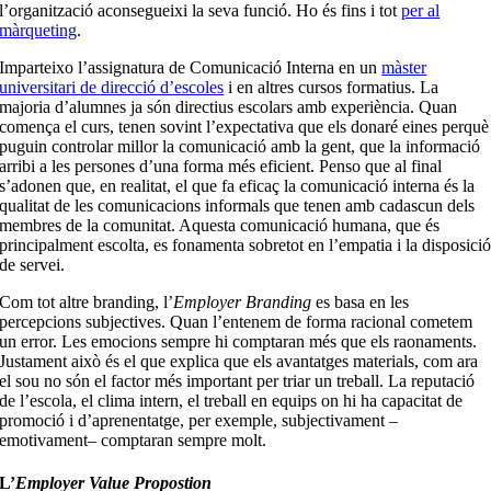
l’organització aconsegueixi la seva funció. Ho és fins i tot
per al
màrqueting
.
Imparteixo l’assignatura de Comunicació Interna en un
màster
universitari de direcció d’escoles
i en altres cursos formatius. La
majoria d’alumnes ja són directius escolars amb experiència. Quan
comença el curs, tenen sovint l’expectativa que els donaré eines perquè
puguin controlar millor la comunicació amb la gent, que la informació
arribi a les persones d’una forma més eficient. Penso que al final
s’adonen que, en realitat, el que fa eficaç la comunicació interna és la
qualitat de les comunicacions informals que tenen amb cadascun dels
membres de la comunitat. Aquesta comunicació humana, que és
principalment escolta, es fonamenta sobretot en l’empatia i la disposici
de servei.
Com tot altre branding, l’
Employer Branding
es basa en les
percepcions subjectives. Quan l’entenem de forma racional cometem
un error. Les emocions sempre hi comptaran més que els raonaments.
Justament això és el que explica que els avantatges materials, com ara
el sou no són el factor més important per triar un treball. La reputació
de l’escola, el clima intern, el treball en equips on hi ha capacitat de
promoció i d’aprenentatge, per exemple, subjectivament –
emotivament– comptaran sempre molt.
L
’
Employer Value Propostion