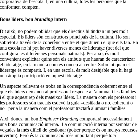
corporativa de l’escola. I, en una cultura, totes les persones que la
conformen compten.
Bons líders, bon
branding
intern
Dit això, no podem oblidar que els directius hi tindran un pes molt
especial. Els líders són constructors principals de la cultura. Ho són
sobretot a través de la coherència entre el que diuen i el que ells fan. E
una escola no hi pot haver diverses menes de lideratge (tret del que
configura les diferències personals naturals). Per això, és molt
convenient explicitar quins són els atributs que hauran de caracteritzar
el lideratge, en la manera com es concep al centre. Sobretot quan el
lideratge és compartit. I, en una escola, és molt desitjable que hi hagi
una àmplia participació en aquest lideratge.
Un aspecte rellevant es troba en la correspondència coherent entre el
que els líders demanen al professorat respecte a l’alumnat i les famílies
i el que aquest rep dels mateixos líders. La manera com els professors i
les professores són tractats esdevé la guia –desitjada o no, coherent o
no– per a la manera com el professorat tractarà alumnat i famílies.
Així, doncs, un bon
Employer Branding
comportarà necessàriament
una bona comunicació interna.
La comunicació interna pot semblar de
vegades la més difícil de gestionar (potser perquè és on menys recursos
invertim). Però és la comunicació més important perquè tota