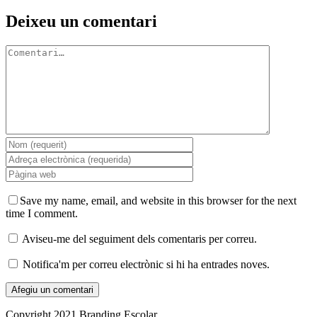
Facebook
X
LinkedIn
WhatsApp
Telegram
Email:
Deixeu un comentari
Comment
Save my name, email, and website in this browser for the next
time I comment.
Aviseu-me del seguiment dels comentaris per correu.
Notifica'm per correu electrònic si hi ha entrades noves.
Copyright 2021 Branding Escolar