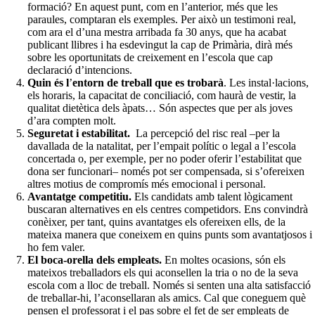
formació? En aquest punt, com en l’anterior, més que les
paraules, comptaran els exemples. Per això un testimoni real,
com ara el d’una mestra arribada fa 30 anys, que ha acabat
publicant llibres i ha esdevingut la cap de Primària, dirà més
sobre les oportunitats de creixement en l’escola que cap
declaració d’intencions.
Quin és l
’
entorn de treball que es trobarà
. Les instal·lacions,
els horaris, la capacitat de conciliació, com haurà de vestir, la
qualitat dietètica dels àpats… Són aspectes que per als joves
d’ara compten molt.
Seguretat i estabilitat.
La percepció del risc real –per la
davallada de la natalitat, per l’empait polític o legal a l’escola
concertada o, per exemple, per no poder oferir l’estabilitat que
dona ser funcionari– només pot ser compensada, si s’ofereixen
altres motius de compromís més emocional i personal.
Avantatge competitiu.
Els candidats amb talent lògicament
buscaran alternatives en els centres competidors. Ens convindrà
conèixer, per tant, quins avantatges els ofereixen ells, de la
mateixa manera que coneixem en quins punts som avantatjosos i
ho fem valer.
El boca-orella dels empleats.
En moltes ocasions, són els
mateixos treballadors els qui aconsellen la tria o no de la seva
escola com a lloc de treball. Només si senten una alta satisfacció
de treballar-hi, l’aconsellaran als amics. Cal que coneguem què
pensen el professorat i el pas sobre el fet de ser empleats de