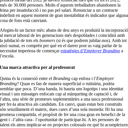
més de 30.000 persones. Molts d’aquests treballadors abandonen la
feina per insatisfacció i no pas pel salari. Renunciar a un contracte
indefinit en aquest moment de gran inestabilitat és indicador que algun
cosa de fons està canviant.
Afegim-hi un factor més: abans de deu anys es produirà la incorporaci
al mercat laboral de les generacions més despoblades i coincidirà amb
la jubilació de tots els
boomers
(si és que podrem jubilar-nos). Amb tot
això sumat, es comprèn per què en el darrer post us vaig parlar de la
necessitat imperiosa de començar
estratègies d’
Employer Branding
a
l’escola.
Una marca atractiva per al professorat
Quina és la connexió entre el
Branding
cap enfora i l’
Employer
Branding
? Quan es fan de manera superficial o rutinària, podria
semblar que poca. D’una banda, hi hauria uns logotips i una identitat
visual i uns missatges enfocats cap al màrqueting de captació i, de
l’altra, una sèrie de promeses suplementàries a una tasca professional
per fer-la atractiva als candidats. En canvi, quan estan ben construïts
són senzillament el mateix, dues cares d’una sola moneda: Hi ha una
promesa compartida, el propòsit de fer una cosa gran en benefici de la
gent i –l’altra cara– l’oportunitat de participar-hi. A les persones de
talent els atreu implicar-se en projectes colossals en què hi acompleixen