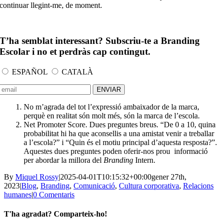
continuar llegint-me, de moment.
T’ha semblat interessant? Subscriu-te a Branding
Escolar i no et perdràs cap contingut.
ESPAÑOL
CATALÀ
No m’agrada del tot l’expressió ambaixador de la marca,
perquè en realitat són molt més, són la marca de l’escola.
Net Promoter Score. Dues preguntes breus. “De 0 a 10, quina
probabilitat hi ha que aconsellis a una amistat venir a treballar
a l’escola?” i “Quin és el motiu principal d’aquesta resposta?”.
Aquestes dues preguntes poden oferir-nos prou informació
per abordar la millora del
Branding
Intern.
By
Miquel Rossy
|
2025-04-01T10:15:32+00:00
gener 27th,
2023
|
Blog
,
Branding
,
Comunicació
,
Cultura corporativa
,
Relacions
humanes
|
0 Comentaris
T'ha agradat? Comparteix-ho!