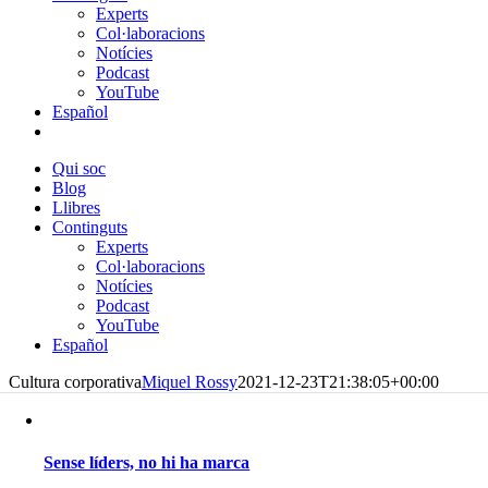
Experts
Col·laboracions
Notícies
Podcast
YouTube
Español
Qui soc
Blog
Llibres
Continguts
Experts
Col·laboracions
Notícies
Podcast
YouTube
Español
Cultura corporativa
Miquel Rossy
2021-12-23T21:38:05+00:00
Sense líders, no hi ha marca