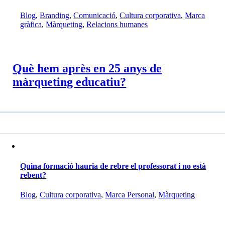
Blog
,
Branding
,
Comunicació
,
Cultura corporativa
,
Marca
gràfica
,
Màrqueting
,
Relacions humanes
Què hem après en 25 anys de
màrqueting educatiu?
Quina formació hauria de rebre el professorat i no està
rebent?
Blog
,
Cultura corporativa
,
Marca Personal
,
Màrqueting