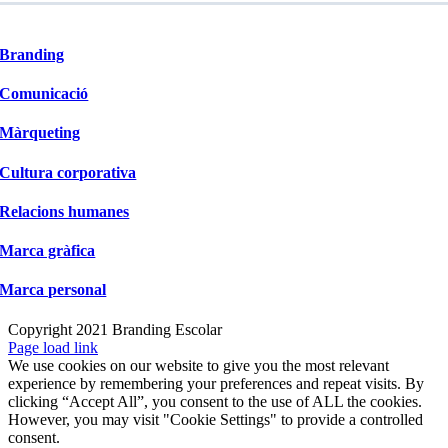
Branding
Comunicació
Màrqueting
Cultura corporativa
Relacions humanes
Marca gràfica
Marca personal
Copyright 2021 Branding Escolar
X
Instagram
LinkedIn
YouTube
Email:
Facebook
Page load link
We use cookies on our website to give you the most relevant
experience by remembering your preferences and repeat visits. By
clicking “Accept All”, you consent to the use of ALL the cookies.
However, you may visit "Cookie Settings" to provide a controlled
consent.