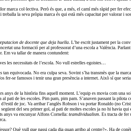
 marca col·lectiva. Però és que, a més, el camí més ràpid per fer efecti
treballa la seva pròpia marca és qui està més capacitat per valorar i sost
eputacion de docente que deja huella
. L’he escrit justament per la conv
oncertat una formació per al professorat d’una escola a València. Parlant a
r. Em va tallar de manera contundent:
es les necessitats de l’escola. No vull estrelles egoistes…
és tan equivocada. No era culpa seva. Sovint s’ha transmès que la marca
os fer-se famosos i tenir una gran presència a internet. Això sí que seria
rs anys de la història fins aquell moment. L’equip es movia com una sol
ia al pati de les escoles. Pim pam, pim pam. S’anaven passant la pilota 
?estil de joc. Va arribar l’anglès Robson i va portar Ronaldo (no Crist
 següent del seu primer gol, al pati de moltes escoles ja no hi havia qui e
lts anys va encunyar Alfons Cornella:
teamdividualism
. Es tracta de fe
rca.
essor? Què vull que passi cada dia quan arribo al centre?». Ha de conèixe