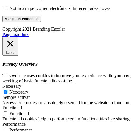
Notifica'm per correu electrònic si hi ha entrades noves.
Copyright 2021 Branding Escolar
X
Instagram
LinkedIn
YouTube
Email:
Facebook
Page load link
Tanca
Privacy Overview
This website uses cookies to improve your experience while you navigat
working of basic functionalities of the
...
Necessary
Necessary
Sempre activat
Necessary cookies are absolutely essential for the website to function
Functional
Functional
Functional cookies help to perform certain functionalities like sharing 
Performance
Performance