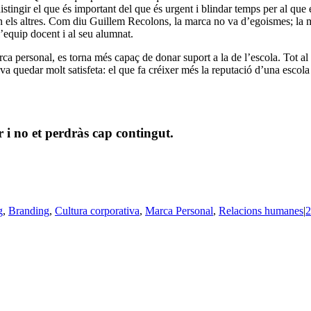
distingir el que és important del que és urgent i blindar temps per al que
n els altres. Com diu Guillem Recolons, la marca no va d’egoismes; la ma
l’equip docent i al seu alumnat.
ca personal, es torna més capaç de donar suport a la de l’escola. Tot a
e i va quedar molt satisfeta: el que fa créixer més la reputació d’una esc
 i no et perdràs cap contingut.
g
,
Branding
,
Cultura corporativa
,
Marca Personal
,
Relacions humanes
|
2