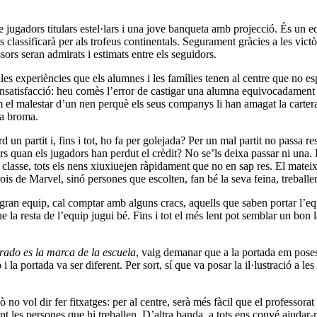
ugadors titulars estel·lars i una jove banqueta amb projecció. És un equ
es classificarà per als trofeus continentals. Segurament gràcies a les vic
sors seran admirats i estimats entre els seguidors.
lles experiències que els alumnes i les famílies tenen al centre que no 
’insatisfacció: heu comès l’error de castigar una alumna equivocadament
m el malestar d’un nen perquè els seus companys li han amagat la carter
la broma.
n partit i, fins i tot, ho fa per golejada? Per un mal partit no passa res
rors quan els jugadors han perdut el crèdit? No se’ls deixa passar ni una
 classe, tots els nens xiuxiuejen ràpidament que no en sap res. El matei
ois de Marvel, sinó persones que escolten, fan bé la seva feina, treball
 gran equip, cal comptar amb alguns cracs, aquells que saben portar l’equ
la resta de l’equip jugui bé. Fins i tot el més lent pot semblar un bon l
orado es la marca de la escuela
, vaig demanar que a la portada em pose
 i la portada va ser diferent. Per sort, sí que va posar la il·lustració a 
o vol dir fer fitxatges: per al centre, serà més fàcil que el professorat
t les persones que hi treballen. D’altra banda, a tots ens convé ajudar-no