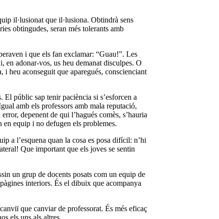
ip il·lusionat que il·lusiona. Obtindrà sens
tòries obtingudes, seran més tolerants amb
esperaven i que els fan exclamar: “Guau!”. Les
 i, en adonar-vos, us heu demanat disculpes. O
a, i heu aconseguit que aparegués, conscienciant
. El públic sap tenir paciència si s’esforcen a
. Igual amb els professors amb mala reputació,
x error, depenent de qui l’hagués comès, s’hauria
en en equip i no defugen els problemes.
ip a l’esquena quan la cosa es posa difícil: n’hi
ateral! Que important que els joves se sentin
ssin un grup de docents posats com un equip de
les pàgines interiors. És el dibuix que acompanya
 canviï que canviar de professorat. És més eficaç
s els uns als altres.