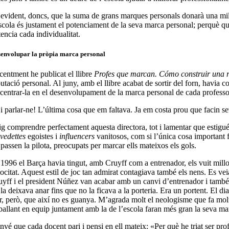
 evident, doncs, que la suma de grans marques personals donarà una millor
scola és justament el potenciament de la seva marca personal; perquè qui 
encia cada individualitat.
envolupar la pròpia marca personal
centment he publicat el llibre
Profes que marcan. Cómo construir una r
utació personal. Al juny, amb el llibre acabat de sortir del forn, havia c
 centrar-la en el desenvolupament de la marca personal de cada professo
i parlar-ne! L’última cosa que em faltava. Ja em costa prou que facin sev
ig comprendre perfectament aquesta directora, tot i lamentar que estigu
e
vedettes
egoistes i
influencers
vanitosos, com si l’única cosa important f
passen la pilota, preocupats per marcar ells mateixos els gols.
 1996 el Barça havia tingut, amb Cruyff com a entrenador, els vuit millo
locitat. Aquest estil de joc tan admirat contagiava també els nens. Es ve
uyff i el president Núñez van acabar amb un canvi d’entrenador i també d
la deixava anar fins que no la ficava a la porteria. Era un portent. El dia
ar, però, que així no es guanya. M’agrada molt el neologisme que fa mo
eballant en equip juntament amb la de l’escola faran més gran la seva ma
vé que cada docent pari i pensi en ell mateix: «Per què he triat ser prof