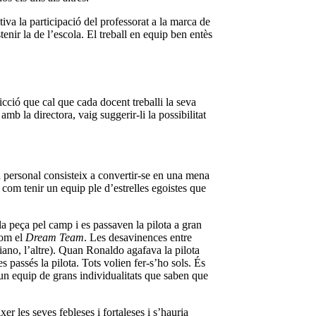
va la participació del professorat a la marca de
enir la de l’escola. El treball en equip ben entès
icció que cal que cada docent treballi la seva
mb la directora, vaig suggerir-li la possibilitat
 personal consisteix a convertir-se en una mena
 com tenir un equip ple d’estrelles egoistes que
a peça pel camp i es passaven la pilota a gran
com el
Dream Team
. Les desavinences entre
iano, l’altre). Quan Ronaldo agafava la pilota
s passés la pilota. Tots volien fer-s’ho sols. És
r un equip de grans individualitats que saben que
r les seves febleses i fortaleses i s’hauria