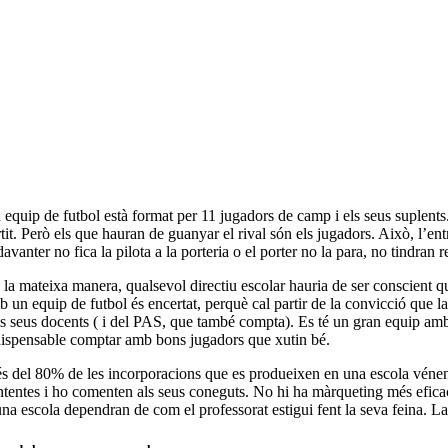
equip de futbol està format per 11 jugadors de camp i els seus suplents.
tit. Però els que hauran de guanyar el rival són els jugadors. Això, l’ent
davanter no fica la pilota a la porteria o el porter no la para, no tindran re
la mateixa manera, qualsevol directiu escolar hauria de ser conscient qu
b un equip de futbol és encertat, perquè cal partir de la convicció que 
ls seus docents ( i del PAS, que també compta). Es té un gran equip amb 
dispensable comptar amb bons jugadors que xutin bé.
 del 80% de les incorporacions que es produeixen en una escola vénen a t
ntentes i ho comenten als seus coneguts. No hi ha màrqueting més efic
na escola dependran de com el professorat estigui fent la seva feina. La 