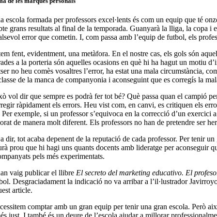
a de les marques personals
a escola formada per professors excel·lents és com un equip que té onze j
te grans resultats al final de la temporada. Guanyarà la lliga, la copa i 
lsevol error que cometin. I, com passa amb l’equip de futbol, ​​els profes
tem fent, evidentment, una metàfora. En el nostre cas, els gols són aque
rades a la porteria són aquelles ocasions en què hi ha hagut un motiu d
tser no heu comès vosaltres l’error, ha estat una mala circumstància, co
 classe de la manca de companyonia i aconseguint que es corregís la ma
ò vol dir que sempre es podrà fer tot bé? Què passa quan el campió perd u
regir ràpidament els errors. Heu vist com, en canvi, es critiquen els er
? Per exemple, si un professor s’equivoca en la correcció d’un exercici a
lorat de manera molt diferent. Els professors no han de pretendre ser her
a dir, tot acaba depenent de la reputació de cada professor. Per tenir un
rà prou que hi hagi uns quants docents amb lideratge per aconseguir que 
ompanyats pels més experimentats.
an vaig publicar el llibre
El secreto del marketing educativo. El profes
bol. Desgraciadament la indicació no va arribar a l’il·lustrador Javirroyo
est article.
essitem comptar amb un gran equip per tenir una gran escola. Però això n
és just. I també és un deure de l’escola ajudar a millorar professionalmen