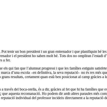
 Pot tenir un bon president i un gran entrenador i que planifiquin bé les
renador i el president ho saben molt bé. Tots dos no ompliran l’estadi d’af
s a fer.
e els qui fan que l’alumnat progressi i que les famílies estiguin satisfe
la marca d’una escola –en definitiva, la seva reputació– no és res més 
grans resultats, certament quan està ben posicionat al camp gràcies a le
ravés del boca-orella, és a dir, gràcies al fet que hi ha famílies que es
aç que aquesta recomanació. Ho podem dir amb altres paraules més com
reputació individual del professor incideix directament a la reputació de