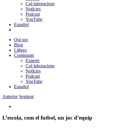
Col·laboracions
Notícies
Podcast
YouTube
Español
Qui soc
Blog
Llibres
Continguts
Experts
Col·laboracions
Notícies
Podcast
YouTube
Español
Anterior
Següent
View
Larger
Image
L’escola, com el futbol, un joc d’equip