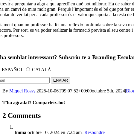
trevir a preguntar a algú a qui apreciï en què pot millorar. Ha de saber 
 ha un canvi de mira molt gran. Perquè l’important és el bé que pot fer e
ptar de veritat per a cada professor és el valor que aporta a la resta de 
stament quan un professor ha fet una reflexió profunda sobre la seva mar
ectora. Per sort, es va poder realitzar la formació prevista al seu centr
us professors.
ha semblat interessant? Subscriu-te a Branding Escolar
ESPAÑOL
CATALÀ
By
Miquel Rossy
|
2025-10-06T09:07:52+00:00
octubre 5th, 2024
|
Blo
T'ha agradat? Comparteix-ho!
Facebook
X
LinkedIn
WhatsApp
Telegram
Email:
2 Comments
Imma
octubre 10, 2024 en 7:24 am
- Respondre