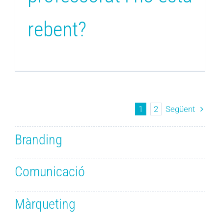
rebent?
1
2
Següent
Branding
Comunicació
Màrqueting