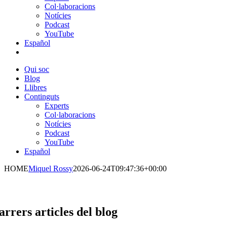
Col·laboracions
Notícies
Podcast
YouTube
Español
Qui soc
Blog
Llibres
Continguts
Experts
Col·laboracions
Notícies
Podcast
YouTube
Español
HOME
Miquel Rossy
2026-06-24T09:47:36+00:00
arrers articles del blog