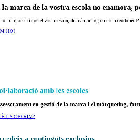
i la marca de la vostra escola no enamora, 
niu la impressió que el vostre esforç de màrqueting no dona rendiment? 
EM-HO!
ibres per saber-ne més
 marca d’una escola és la suma de les marques personals de les seves pr
bres t’ajudaran en el teu treball de brànding i màrqueting educatius.
ol·laboració amb les escoles
sessorament en gestió de la marca i el màrqueting, form
UÈ US OFERIM?
ccedeix a continguts exclusius