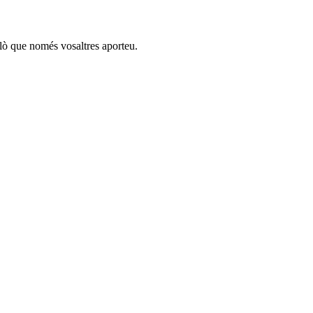
llò que només vosaltres aporteu.
% del que fem cada dia a l’escola. Aquests