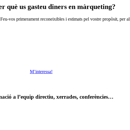
per què us gasteu diners en màrqueting?
Feu-vos primerament reconeixibles i estimats pel vostre propòsit, per a
ofessores i els seus professors. El màrqueting educatiu depèn en un 80
M’interessa!
ació a l’equip directiu, xerrades, conferències…