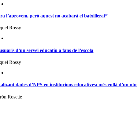
ra l’aprovem, però aquest no acabarà el batxillerat”
quel Rossy
usuaris d’un servei educatiu a fans de l’escola
quel Rossy
alizant dades d’NPS en institucions educatives: més enllà d’un n
rón Rosette
randing escolar és una guia per a la marca d
ue aposten per la reputació del seu professo