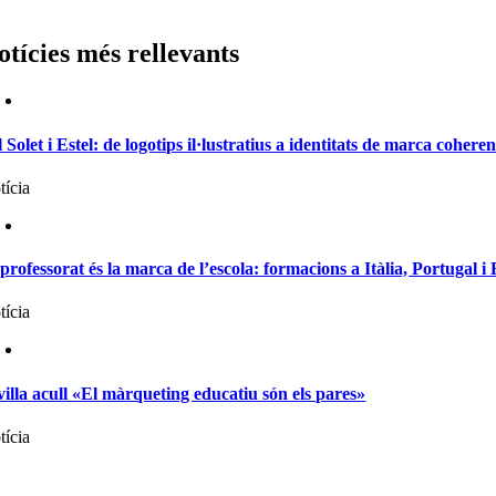
otícies més rellevants
l Solet i Estel: de logotips il·lustratius a identitats de marca coheren
tícia
 professorat és la marca de l’escola: formacions a Itàlia, Portugal 
tícia
villa acull «El màrqueting educatiu són els pares»
tícia