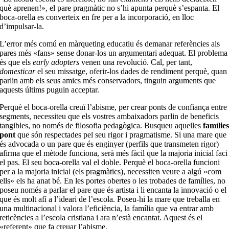
què aprenen!», el pare pragmàtic no s’hi apunta perquè s’espanta. El
boca-orella es converteix en fre per a la incorporació, en lloc
d’impulsar-la.
L’error més comú en màrqueting educatiu és demanar referències als
pares més «fans» sense donar-los un argumentari adequat. El problema
és que els
early adopters
venen una revolució. Cal, per tant,
domesticar
el seu missatge, oferir-los dades de rendiment perquè, quan
parlin amb els seus amics més conservadors, tinguin arguments que
aquests últims puguin acceptar.
Perquè el boca-orella creuï l’abisme, per crear ponts de confiança entre
segments, necessiteu que els vostres ambaixadors parlin de beneficis
tangibles, no només de filosofia pedagògica. Busqueu aquelles
famílie
pont
que són respectades pel seu rigor i pragmatisme. Si una mare que
és advocada o un pare que és enginyer (perfils que transmeten rigor)
afirma que el mètode funciona, serà més fàcil que la majoria inicial faci
el pas. El seu boca-orella val el doble. Perquè el boca-orella funcioni
per a la majoria inicial (els pragmàtics), necessiten veure a algú «com
ells» els ha anat bé. En les portes obertes o les trobades de famílies, no
poseu només a parlar el pare que és artista i li encanta la innovació o el
que és molt afí a l’ideari de l’escola. Poseu-hi la mare que treballa en
una multinacional i valora l’eficiència, la família que va entrar amb
reticències a l’escola cristiana i ara n’està encantat. Aquest és el
«referent» que fa creuar l’abisme.