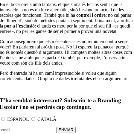
En el boca-orella amb tardans, el que suma és fer-los sentir que la
innovació ja no és un luxe alternatiu, sinó l’estàndard actual de les
escoles que funcionen. També que hi ha
control i ordre
; no cal parlar
de ‘llibertat’, sinó de mètodes pautats i seguiment. I finalment, aprofitar
la
por a l’exclusió
: el tardà es mou per la por que el seu fill «es quedi
enrere», no per les ganes de ser el primer a provar una novetat.
Com aconseguirem que els més entusiastes no remin en contra sense
voler? En parlarem al pròxim post. No hi espereu la panacea, perquè
no és només qüestió d’arguments. Hi compten moltes altres coses com
l’entusiasme amb que es parla. O també, per exemple, l’observació:
veure com són els fills dels amics.
Però d’entrada hi ha un camí impresincible si voleu que siguin
convincents: dades. Ompliu de dades irrefutables el seu argumentari.
T’ha semblat interessant? Subscriu-te a Branding
Escolar i no et perdràs cap contingut.
ESPAÑOL
CATALÀ