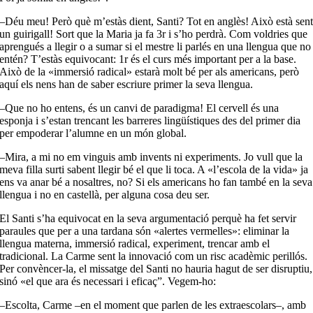
–Déu meu! Però què m’estàs dient, Santi? Tot en anglès! Això està sen
un guirigall! Sort que la Maria ja fa 3r i s’ho perdrà. Com voldries que
aprengués a llegir o a sumar si el mestre li parlés en una llengua que no
entén? T’estàs equivocant: 1r és el curs més important per a la base.
Això de la «immersió radical» estarà molt bé per als americans, però
aquí els nens han de saber escriure primer la seva llengua.
–Que no ho entens, és un canvi de paradigma! El cervell és una
esponja i s’estan trencant les barreres lingüístiques des del primer dia
per empoderar l’alumne en un món global.
–Mira, a mi no em vinguis amb invents ni experiments. Jo vull que la
meva filla surti sabent llegir bé el que li toca. A «l’escola de la vida» ja
ens va anar bé a nosaltres, no? Si els americans ho fan també en la seva
llengua i no en castellà, per alguna cosa deu ser.
El Santi s’ha equivocat en la seva argumentació perquè ha fet servir
paraules que per a una tardana són «alertes vermelles»: eliminar la
llengua materna, immersió radical, experiment, trencar amb el
tradicional. La Carme sent la innovació com un risc acadèmic perillós.
Per convèncer-la, el missatge del Santi no hauria hagut de ser disruptiu,
sinó «el que ara és necessari i eficaç”. Vegem-ho:
–Escolta, Carme –en el moment que parlen de les extraescolars–, amb