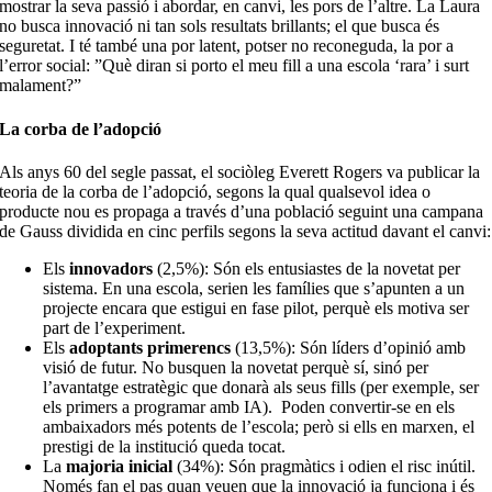
mostrar la seva passió i abordar, en canvi, les pors de l’altre. La Laura
no busca innovació ni tan sols resultats brillants; el que busca és
seguretat. I té també una por latent, potser no reconeguda, la por a
l’error social: ”Què diran si porto el meu fill a una escola ‘rara’ i surt
malament?”
La corba de l’adopció
Als anys 60 del segle passat, el sociòleg Everett Rogers va publicar la
teoria de la corba de l’adopció, segons la qual qualsevol idea o
producte nou es propaga a través d’una població seguint una campana
de Gauss dividida en cinc perfils segons la seva actitud davant el canvi:
Els
innovadors
(2,5%): Són els entusiastes de la novetat per
sistema. En una escola, serien les famílies que s’apunten a un
projecte encara que estigui en fase pilot, perquè els motiva ser
part de l’experiment.
Els
adoptants primerencs
(13,5%): Són líders d’opinió amb
visió de futur. No busquen la novetat perquè sí, sinó per
l’avantatge estratègic que donarà als seus fills (per exemple, ser
els primers a programar amb IA).
Poden convertir-se en els
ambaixadors més potents de l’escola; però si ells en marxen, el
prestigi de la institució queda tocat.
La
majoria inicial
(34%): Són pragmàtics i odien el risc inútil.
Només fan el pas quan veuen que la innovació ja funciona i és