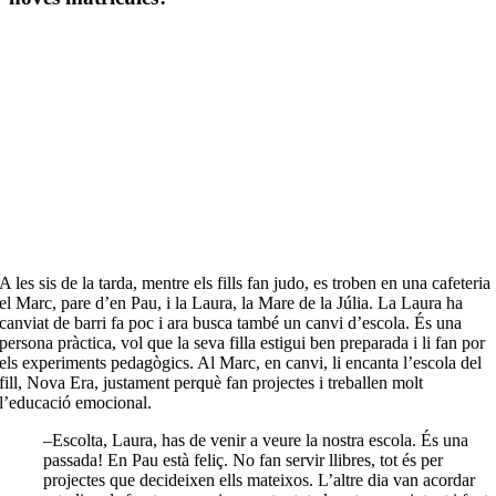
A les sis de la tarda, mentre els fills fan judo, es troben en una cafeteria
el Marc, pare d’en Pau, i la Laura, la Mare de la Júlia. La Laura ha
canviat de barri fa poc i ara busca també un canvi d’escola. És una
persona pràctica, vol que la seva filla estigui ben preparada i li fan por
els experiments pedagògics. Al Marc, en canvi, li encanta l’escola del
fill, Nova Era, justament perquè fan projectes i treballen molt
l’educació emocional.
–Escolta, Laura, has de venir a veure la nostra escola. És una
passada! En Pau està feliç. No fan servir llibres, tot és per
projectes que decideixen ells mateixos. L’altre dia van acordar