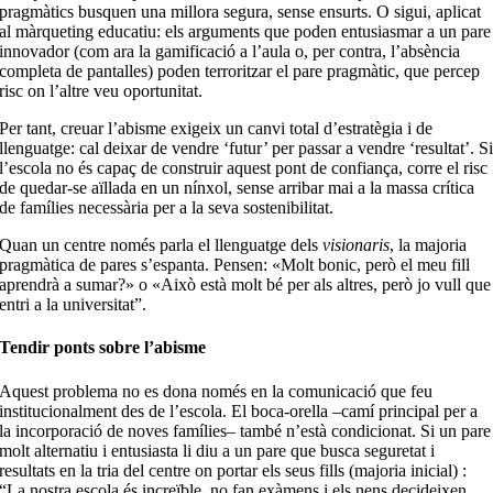
pragmàtics busquen una millora segura, sense ensurts. O sigui, aplicat
al màrqueting educatiu: els arguments que poden entusiasmar a un pare
innovador (com ara la gamificació a l’aula o, per contra, l’absència
completa de pantalles) poden terroritzar el pare pragmàtic, que percep
risc on l’altre veu oportunitat.
Per tant, creuar l’abisme exigeix un canvi total d’estratègia i de
llenguatge: cal deixar de vendre ‘futur’ per passar a vendre ‘resultat’. S
l’escola no és capaç de construir aquest pont de confiança, corre el risc
de quedar-se aïllada en un nínxol, sense arribar mai a la massa crítica
de famílies necessària per a la seva sostenibilitat.
Quan un centre només parla el llenguatge dels
visionaris
, la majoria
pragmàtica de pares s’espanta. Pensen: «Molt bonic, però el meu fill
aprendrà a sumar?» o «Això està molt bé per als altres, però jo vull que
entri a la universitat”.
Tendir ponts sobre l’abisme
Aquest problema no es dona només en la comunicació que feu
institucionalment des de l’escola. El boca-orella –camí principal per a
la incorporació de noves famílies– també n’està condicionat. Si un pare
molt alternatiu i entusiasta li diu a un pare que busca seguretat i
resultats en la tria del centre on portar els seus fills (majoria inicial) :
“La nostra escola és increïble, no fan exàmens i els nens decideixen