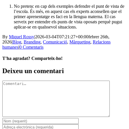
No pretenc en cap dels exemples defendre el punt de vista de
l’escola. És més, en aquest cas els experts aconsellen que el
primer aprenentatge es faci en la llengua materna. El cas
serveix per entendre els punts de vista oposats perquè pugui
aplicar-se en qualssevol situacions.
By
Miquel Rossy
|
2026-03-04T07:21:27+00:00
febrer 26th,
2026
|
Blog
,
Branding
,
Comunicació
,
Màrqueting
,
Relacions
humanes
|
0 Comentaris
T'ha agradat? Comparteix-ho!
Facebook
X
LinkedIn
WhatsApp
Telegram
Email:
Deixeu un comentari
Comment