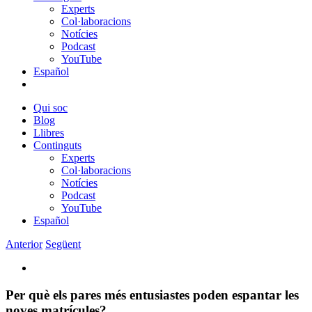
Experts
Col·laboracions
Notícies
Podcast
YouTube
Español
Qui soc
Blog
Llibres
Continguts
Experts
Col·laboracions
Notícies
Podcast
YouTube
Español
Anterior
Següent
View
Larger
Image
Per què els pares més entusiastes poden espantar les
noves matrícules?