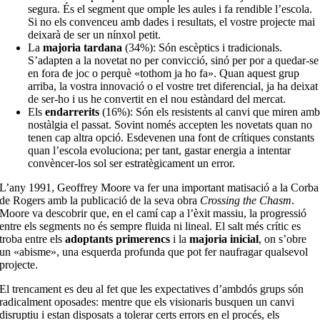
segura. És el segment que omple les aules i fa rendible l’escola.
Si no els convenceu amb dades i resultats, el vostre projecte mai
deixarà de ser un nínxol petit.
La
majoria tardana
(34%): Són escèptics i tradicionals.
S’adapten a la novetat no per convicció, sinó per por a quedar-se
en fora de joc o perquè «tothom ja ho fa». Quan aquest grup
arriba, la vostra innovació o el vostre tret diferencial, ja ha deixat
de ser-ho i us he convertit en el nou estàndard del mercat.
Els
endarrerits
(16%): Són els resistents al canvi que miren am
nostàlgia el passat. Sovint només accepten les novetats quan no
tenen cap altra opció. Esdevenen una font de crítiques constants
quan l’escola evoluciona; per tant, gastar energia a intentar
convèncer-los sol ser estratègicament un error.
L’any 1991, Geoffrey Moore va fer una important matisació a la Corba
de Rogers amb la publicació de la seva obra
Crossing the Chasm
.
Moore va descobrir que, en el camí cap a l’èxit massiu, la progressió
entre els segments no és sempre fluida ni lineal. El salt més crític es
troba entre els
adoptants primerencs
i la
majoria inicial
, on s’obre
un «abisme», una esquerda profunda que pot fer naufragar qualsevol
projecte.
El trencament es deu al fet que les expectatives d’ambdós grups són
radicalment oposades: mentre que els visionaris busquen un canvi
disruptiu i estan disposats a tolerar certs errors en el procés, els