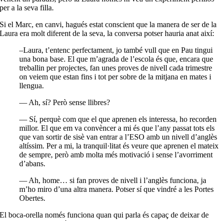
per a la seva filla.
Si el Marc, en canvi, hagués estat conscient que la manera de ser de la
Laura era molt diferent de la seva, la conversa potser hauria anat així:
–Laura, t’entenc perfectament, jo també vull que en Pau tingui
una bona base. El que m’agrada de l’escola és que, encara que
treballin per projectes, fan unes proves de nivell cada trimestre
on veiem que estan fins i tot per sobre de la mitjana en mates i
llengua.
— Ah, sí? Però sense llibres?
— Sí, perquè com que el que aprenen els interessa, ho recorden
millor. El que em va convèncer a mi és que l’any passat tots els
que van sortir de sisè van entrar a l’ESO amb un nivell d’anglès
altíssim. Per a mi, la tranquil·litat és veure que aprenen el mateix
de sempre, però amb molta més motivació i sense l’avorriment
d’abans.
— Ah, home… si fan proves de nivell i l’anglès funciona, ja
m’ho miro d’una altra manera. Potser sí que vindré a les Portes
Obertes.
El boca-orella només funciona quan qui parla és capaç de deixar de