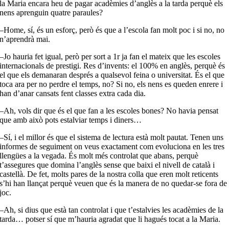
la Maria encara heu de pagar acadèmies d’anglès a la tarda perquè els
nens aprenguin quatre paraules?
–Home, sí, és un esforç, però és que a l’escola fan molt poc i si no, no
n’aprendrà mai.
–Jo hauria fet igual, però per sort a 1r ja fan el mateix que les escoles
internacionals de prestigi. Res d’invents: el 100% en anglès, perquè és
el que els demanaran després a qualsevol feina o universitat. És el que
toca ara per no perdre el temps, no? Si no, els nens es queden enrere i
han d’anar cansats fent classes extra cada dia.
–Ah, vols dir que és el que fan a les escoles bones? No havia pensat
que amb això pots estalviar temps i diners…
–Sí, i el millor és que el sistema de lectura està molt pautat. Tenen uns
informes de seguiment on veus exactament com evoluciona en les tres
llengües a la vegada. És molt més controlat que abans, perquè
t’assegures que domina l’anglès sense que baixi el nivell de català i
castellà. De fet, molts pares de la nostra colla que eren molt reticents
s’hi han llançat perquè veuen que és la manera de no quedar-se fora de
joc.
–Ah, si dius que està tan controlat i que t’estalvies les acadèmies de la
tarda… potser sí que m’hauria agradat que li hagués tocat a la Maria.