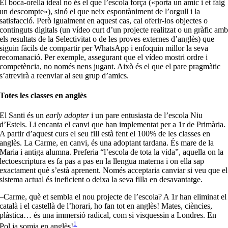
El boca-orella ideal no és el que l’escola força («porta un amic i et faig
un descompte»), sinó el que neix espontàniment de l’orgull i la
satisfacció. Però igualment en aquest cas, cal oferir-los objectes o
continguts digitals (un vídeo curt d’un projecte realitzat o un gràfic am
els resultats de la Selectivitat o de les proves externes d’anglès) que
siguin fàcils de compartir per WhatsApp i enfoquin millor la seva
recomanació. Per exemple, assegurant que el vídeo mostri ordre i
competència, no només nens jugant. Això és el que el pare pragmàtic
s’atrevirà a reenviar al seu grup d’amics.
Totes les classes en anglès
El Santi és un
early adopter
i un pare entusiasta de l’escola Niu
d’Estels. Li encanta el canvi que han implementat per a 1r de Primària.
A partir d’aquest curs el seu fill està fent el 100% de les classes en
anglès. La Carme, en canvi, és una adoptant tardana. És mare de la
Maria i antiga alumna. Preferia “l’escola de tota la vida”, aquella on la
lectoescriptura es fa pas a pas en la llengua materna i on ella sap
exactament què s’està aprenent. Només acceptaria canviar si veu que el
sistema actual és ineficient o deixa la seva filla en desavantatge.
–Carme, què et sembla el nou projecte de l’escola? A 1r han eliminat el
català i el castellà de l’horari, ho fan tot en anglès! Mates, ciències,
plàstica… és una immersió radical, com si visquessin a Londres. En
1
Pol ja somia en anglès!
.