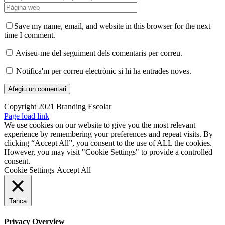
Save my name, email, and website in this browser for the next
time I comment.
Aviseu-me del seguiment dels comentaris per correu.
Notifica'm per correu electrònic si hi ha entrades noves.
Copyright 2021 Branding Escolar
X
Instagram
LinkedIn
YouTube
Email:
Facebook
Page load link
We use cookies on our website to give you the most relevant
experience by remembering your preferences and repeat visits. By
clicking “Accept All”, you consent to the use of ALL the cookies.
However, you may visit "Cookie Settings" to provide a controlled
consent.
Cookie Settings
Accept All
Tanca
Privacy Overview