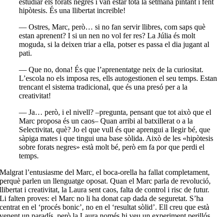
estudiar els forats negres i van estar tota la setmana pintant i fent
hipòtesis. És una llibertat increïble!
— Ostres, Marc, però… si no fan servir llibres, com saps què
estan aprenent? I si un nen no vol fer res? La Júlia és molt
moguda, si la deixen triar a ella, potser es passa el dia jugant al
pati.
— Que no, dona! És que l’aprenentatge neix de la curiositat.
L’escola no els imposa res, ells autogestionen el seu temps. Esta
trencant el sistema tradicional, que és una presó per a la
creativitat!
— Ja… però, i el nivell? –pregunta, pensant que tot això que el
Marc proposa és un caos– Quan arribi al batxillerat o a la
Selectivitat, què? Jo el que vull és que aprengui a llegir bé, que
sàpiga mates i que tingui una base sòlida. Això de les «hipòtesis
sobre forats negres» està molt bé, però em fa por que perdi el
temps.
Malgrat l’entusiasme del Marc, el boca-orella ha fallat completament,
perquè parlen un llenguatge oposat. Quan el Marc parla de revolució,
llibertat i creativitat, la Laura sent caos, falta de control i risc de futur.
Li falten proves: el Marc no li ha donat cap dada de seguretat. S’ha
centrat en el ‘procés bonic’, no en el ‘resultat sòlid’. Ell creu que està
venent un paradís, però la Laura només hi veu un experiment perillós