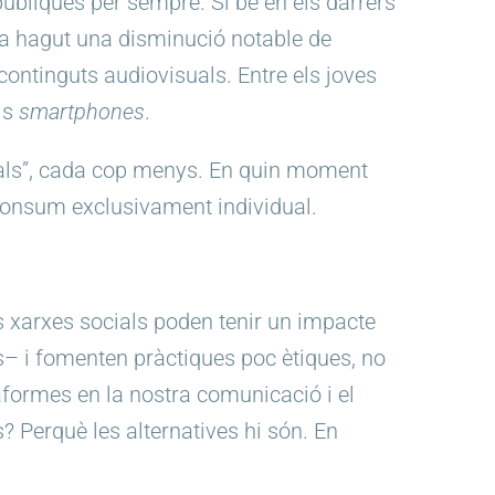
públiques per sempre. Si bé en els darrers
i ha hagut una disminució notable de
continguts audiovisuals. Entre els joves
ls
smartphones
.
cials”, cada cop menys. En quin moment
consum exclusivament individual.
es xarxes socials poden tenir un impacte
s– i fomenten pràctiques poc ètiques, no
formes en la nostra comunicació i el
 Perquè les alternatives hi són. En