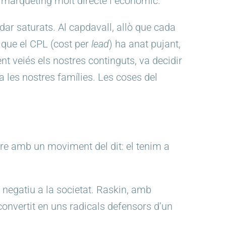
n màrqueting molt directe i econòmic.
ar saturats. Al capdavall, allò que cada
que el CPL (cost per
lead
) ha anat pujant,
t veiés els nostres continguts, va decidir
 a les nostres famílies. Les coses del
altre amb un moviment del dit: el tenim a
 negatiu a la societat. Raskin, amb
onvertit en uns radicals defensors d’un