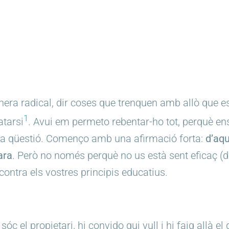
ra radical, dir coses que trenquen amb allò que est
1
atarsi
. Avui em permeto rebentar-ho tot, perquè en
la qüestió. Començo amb una afirmació forta:
d’aq
ara
. Però no només perquè no us està sent eficaç (d
contra els vostres principis educatius.
 el propietari, hi convido qui vull i hi faig allà el