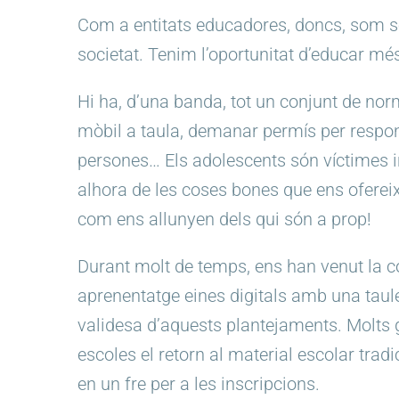
Com a entitats educadores, doncs, som sen
societat. Tenim l’oportunitat d’educar mé
Hi ha, d’una banda, tot un conjunt de no
mòbil a taula, demanar permís per respond
persones… Els adolescents són víctimes in
alhora de les coses bones que ens ofereix
com ens allunyen dels qui són a prop!
Durant molt de temps, ens han venut la con
aprenentatge eines digitals amb una taulet
validesa d’aquests plantejaments. Molts g
escoles el retorn al material escolar tra
en un fre per a les inscripcions.