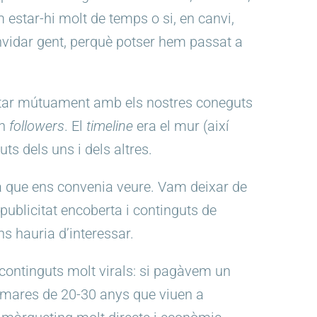
 estar-hi molt de temps o si, en canvi,
nvidar gent, perquè potser hem passat a
oltar mútuament amb els nostres coneguts
en
followers
. El
timeline
era el mur (així
ts dels uns i dels altres.
ava que ens convenia veure. Vam deixar de
publicitat encoberta i continguts de
s hauria d’interessar.
 continguts molt virals: si pagàvem un
 (mares de 20-30 anys que viuen a