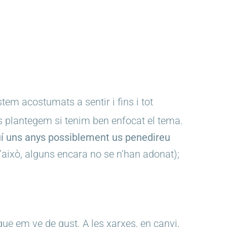
em acostumats a sentir i fins i tot
s plantegem si tenim ben enfocat el tema.
uí uns anys possiblement us penedireu
’això, alguns encara no se n’han adonat);
 que em ve de gust. A les xarxes, en canvi,