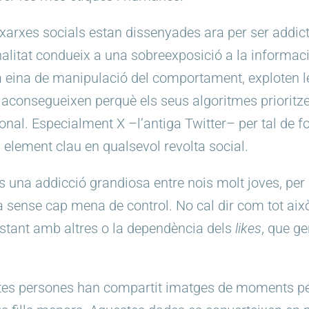
rxes socials estan dissenyades ara per ser addictiv
ionalitat condueix a una sobreexposició a la informa
a eina de manipulació del comportament, exploten les
 aconsegueixen perquè els seus algoritmes prioritz
al. Especialment X –l’antiga Twitter– per tal de fo
n element clau en qualsevol revolta social.
una addicció grandiosa entre nois molt joves, per c
ia sense cap mena de control. No cal dir com tot això
stant amb altres o la dependència dels
likes
, que ge
tes persones han compartit imatges de moments pers