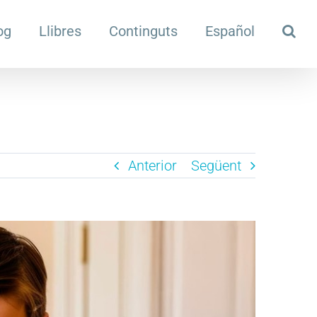
og
Llibres
Continguts
Español
Anterior
Següent