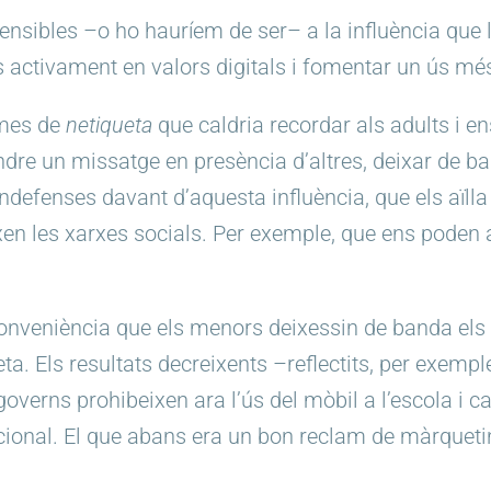
sibles –o ho hauríem de ser– a la influència que le
s activament en valors digitals i fomentar un ús més
rmes de
netiqueta
que caldria recordar als adults i en
re un missatge en presència d’altres, deixar de ban
defenses davant d’aquesta influència, que els aïlla
en les xarxes socials. Per exemple, que ens poden a
veniència que els menors deixessin de banda els llibr
a. Els resultats decreixents –reflectits, per exempl
overns prohibeixen ara l’ús del mòbil a l’escola i 
dicional. El que abans era un bon reclam de màrqueti