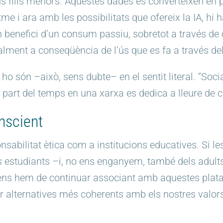
us fills menors. Aquestes dades es converteixen en 
tme i ara amb les possibilitats que ofereix la IA, h
n benefici d’un consum passiu, sobretot a través de 
lment a conseqüència de l’ús que es fa a través de
ho són –això, sens dubte– en el sentit literal. “So
part del temps en una xarxa es dedica a lleure de 
nscient
sabilitat ètica com a institucions educatives. Si l
es estudiants –i, no ens enganyem, també dels adult
 ens hem de continuar associant amb aquestes plata
alternatives més coherents amb els nostres valors?