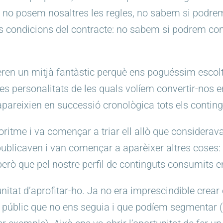
, no posem nosaltres les regles, no sabem si podrem
es condicions del contracte: no sabem si podrem co
, eren un mitjà fantàstic perquè ens poguéssim esc
es personalitats de les quals volíem convertir-nos 
pareixien en successió cronològica tots els contingu
goritme i va començar a triar ell allò que consider
ublicaven i van començar a aparèixer altres coses: 
però que pel nostre perfil de continguts consumits en
nitat d’aprofitar-ho. Ja no era imprescindible crear
un públic que no ens seguia i que podíem segmentar