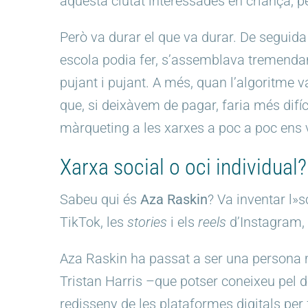
aquesta ciutat interessades en criança, p
Però va durar el que va durar. De seguid
escola podia fer, s’assemblava tremenda
pujant i pujant. A més, quan l’algoritme 
que, si deixàvem de pagar, faria més difíci
màrqueting a les xarxes a poc a poc ens 
Xarxa social o oci individual?
Sabeu qui és
Aza Raskin
? Va inventar l»s
TikTok, les
stories
i els
reels
d’Instagram,
Aza Raskin ha passat a ser una persona mo
Tristan Harris –que potser coneixeu pel 
redisseny de les plataformes digitals per