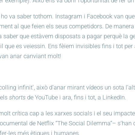
er exemple). Això ens va obrir l’oportunitat de fer u
a ho va saber tothom. Instagram i Facebook van qued
ment al que feien els seus competidors. De manera 
va saber que estàvem disposats a pagar perquè la gen
l que es veiessin. Ens fèiem invisibles fins i tot per
van anar canviant molt!
colling infinit’, això d’anar mirant vídeos un sota l’
 els
shorts
de YouTube i ara, fins i tot, a LinkedIn.
lt crítica cap a les xarxes socials i el seu impacte
documental de Netflix “The Social Dilemma”– s’han c
 fer-les més ètiques i humanes.