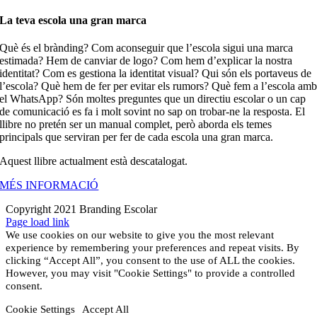
La teva escola una gran marca
Què és el brànding? Com aconseguir que l’escola sigui una marca
estimada? Hem de canviar de logo? Com hem d’explicar la nostra
identitat? Com es gestiona la identitat visual? Qui són els portaveus de
l’escola? Què hem de fer per evitar els rumors? Què fem a l’escola am
el WhatsApp? Són moltes preguntes que un directiu escolar o un cap
de comunicació es fa i molt sovint no sap on trobar-ne la resposta. El
llibre no pretén ser un manual complet, però aborda els temes
principals que serviran per fer de cada escola una gran marca.
Aquest llibre actualment està descatalogat.
MÉS INFORMACIÓ
Copyright 2021 Branding Escolar
X
Instagram
LinkedIn
YouTube
Email:
Facebook
Page load link
We use cookies on our website to give you the most relevant
experience by remembering your preferences and repeat visits. By
clicking “Accept All”, you consent to the use of ALL the cookies.
However, you may visit "Cookie Settings" to provide a controlled
consent.
Cookie Settings
Accept All