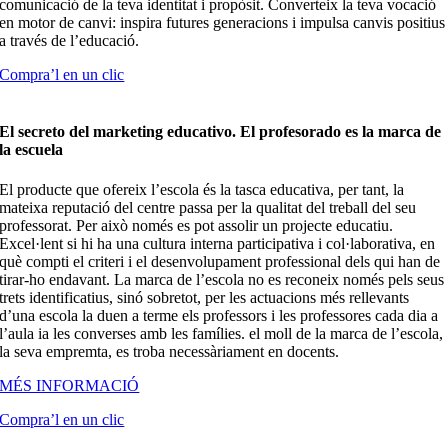
comunicació de la teva identitat i propòsit. Converteix la teva vocació
en motor de canvi: inspira futures generacions i impulsa canvis positius
a través de l’educació.
Compra’l en un clic
El secreto del marketing educativo. El profesorado es la marca de
la escuela
El producte que ofereix l’escola és la tasca educativa, per tant, la
mateixa reputació del centre passa per la qualitat del treball del seu
professorat. Per això només es pot assolir un projecte educatiu.
Excel·lent si hi ha una cultura interna participativa i col·laborativa, en
què compti el criteri i el desenvolupament professional dels qui han de
tirar-ho endavant. La marca de l’escola no es reconeix només pels seus
trets identificatius, sinó sobretot, per les actuacions més rellevants
d’una escola la duen a terme els professors i les professores cada dia a
l’aula ia les converses amb les famílies. el moll de la marca de l’escola,
la seva empremta, es troba necessàriament en docents.
MÉS INFORMACIÓ
Compra’l en un clic