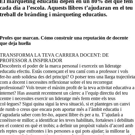
El màrqueting educatiu depèn en un 80% del que fem
cada dia a l’escola. Aquests llibres t’ajudaran en el teu
treball de brànding i màrqueting educatius.
Profes que marcan. Cómo construir una reputación de docente
que deja huella
TRANSFORMA LA TEVA CARRERA DOCENT: DE
PROFESSOR A INSPIRADOR
Descobreix el poder de la marca personal i exerceix un lideratge
educatiu efectiu. Estàs començant el teu camí com a professor i vols
fer-ho amb solidesa des del principi? O potser tens una llarga trajectòri
com a docent i necessites reflexionar sobre el teu recorregut
professional? Vols treure el màxim profit de la teva activitat educativa a
internet? Has assumit recentment un càrrec a l’equip directiu del teu
centre i necessites exercir un lideratge més ferm entre els teus
col·legues? Sigui quina sigui la teva situació, si et planteges un canvi
de rumb o creus que encara pots aportar més a l’àmbit educatiu i
t’agradaria saber com fer-ho, aquest llibre és per a tu. T’ajudarà a
conèixer-te millor; a identificar les teves habilitats, fortaleses i debilitats
en el context en què et trobis; a definir un propòsit valuós d’acord amb
els reptes que enfrontes i les persones a qui pots ajudar; ia millorar la