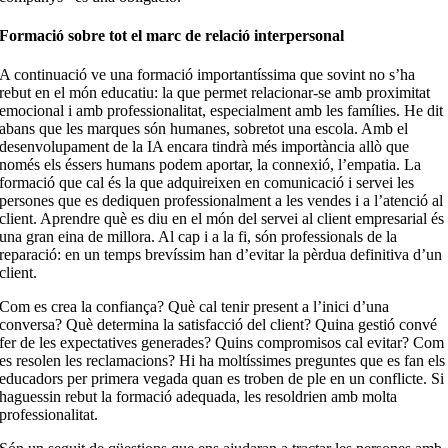
Formació sobre tot el marc de relació interpersonal
A continuació ve una formació importantíssima que sovint no s’ha
rebut en el món educatiu: la que permet relacionar-se amb proximitat
emocional i amb professionalitat, especialment amb les famílies. He dit
abans que les marques són humanes, sobretot una escola. Amb el
desenvolupament de la IA encara tindrà més importància allò que
només els éssers humans podem aportar, la connexió, l’empatia. La
formació que cal és la que adquireixen en comunicació i servei les
persones que es dediquen professionalment a les vendes i a l’atenció al
client. Aprendre què es diu en el món del servei al client empresarial és
una gran eina de millora. Al cap i a la fi, són professionals de la
reparació: en un temps brevíssim han d’evitar la pèrdua definitiva d’un
client.
Com es crea la confiança? Què cal tenir present a l’inici d’una
conversa? Què determina la satisfacció del client? Quina gestió convé
fer de les expectatives generades? Quins compromisos cal evitar? Com
es resolen les reclamacions? Hi ha moltíssimes preguntes que es fan els
educadors per primera vegada quan es troben de ple en un conflicte. Si
haguessin rebut la formació adequada, les resoldrien amb molta
professionalitat.