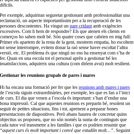
difícils.
Per exemple, adquiriran seguretat gestionant amb professionalitat una
reclamació, un aspecte importantíssim per a la recuperació de les
persones descontentes. Ha vingut un
pare cridant
amb exigències
excessives. Com li hem de respondre? Els que atenen els clients en
comerços ho saben molt bé. Són quatre coses que cabrien en mig full:
Primer els apartem de la resta de la gent, mostrem empatia, ho escoltem
tot sense interrompre, evitem donar la raó sense haver escoltat l’altra
versió, etc. El problema és que ningú no ens ha ensenyat com s’ha de
fer. Quan en una escola tot el personal aprèn a gestionar bé les
insatisfaccions, adquireix una cultura (com diríem avui) molt resilient.
Gestionar les reunions grupals de pares i mares
Hi ha encara una formació per fer que les
reunions amb mares i pares
de l’escola siguin extraordinàries, per exemple, les que es fan a l’inici
de curs. El dia que venen a l’escola és important: s’han d’endur una
bona impressió. Cal que aquestes reunions es preparin bé, resolent un
seguit de petites situacions, fins i tot, aprenent a preparar bones
presentacions de diapositives. Però abans haureu de concretar quins
objectius us proposeu, que no són només la suma de continguts que
cada tutor vol transmetre a les famílies i que es podrien resumir que
“aquest curs és molt important i convé que estudiïn molt…”
. Seguint