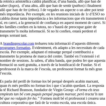
la retòrica aristotèlica caldrà planificar, d’una banda, allò que han de
saber (
logos
),
d’una altra, allò que han de sentir (
pathos
) i finalment
allò que han de fer (
ethos
). I de vegades un aspecte o un altre pot tenir
més importància. Per exemple, en les reunions inicials de 1r d’ESO no
caldria donar tanta importància a les informacions que els transmetrem 
sí, en canvi, a la generació de confiança en aquest moment de canvi. Si
les famílies confien en la tutora, no s’haurà de preocupar gaire de
transmetre’ls molta informació. Si no hi confien, estarà perdent el
temps xerrant tant.
A
brandingescolar.com
trobareu tota informació d’aquests diferents
programes formatius
. Evidentment, els adapto a les necessitats de cada
escola. Per exemple, adaptant el missatge perquè contribueixi a
transmetre la promesa de marca del centre. També en l’extensió i el
nombre de sessions. Ja sabeu, d’altra banda, que podeu fer que aquesta
formació us surti gratuïta, a través de la bonificació de Fundae. Si el
professorat és la marca de l’escola, un professorat format fa més gran
l’escola.
Es parla del perill de formar-los bé perquè després acabin marxant,
quan és més perillós no formar-los i que s’acabin quedant. La resposta
la té Richard Branson, fundador de Virgin Group:
«Forma els teus
empleats tan bé com puguis perquè puguin marxar, però tracta’ls tan
bé que no vulguin fer-ho.”
Formeu molt bé el professorat i creareu una
cultura corporativa que farà de la vostra escola, una escola única.