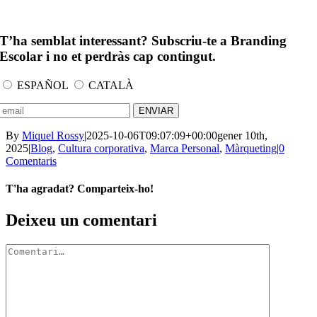
T’ha semblat interessant? Subscriu-te a Branding
Escolar i no et perdràs cap contingut.
ESPAÑOL
CATALÀ
By
Miquel Rossy
|
2025-10-06T09:07:09+00:00
gener 10th,
2025
|
Blog
,
Cultura corporativa
,
Marca Personal
,
Màrqueting
|
0
Comentaris
T'ha agradat? Comparteix-ho!
Facebook
X
LinkedIn
WhatsApp
Telegram
Email:
Deixeu un comentari
Comment