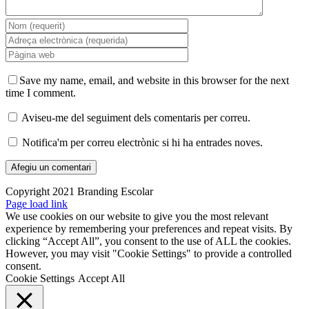
Save my name, email, and website in this browser for the next
time I comment.
Aviseu-me del seguiment dels comentaris per correu.
Notifica'm per correu electrònic si hi ha entrades noves.
Copyright 2021 Branding Escolar
X
Instagram
LinkedIn
YouTube
Email:
Facebook
Page load link
We use cookies on our website to give you the most relevant
experience by remembering your preferences and repeat visits. By
clicking “Accept All”, you consent to the use of ALL the cookies.
However, you may visit "Cookie Settings" to provide a controlled
consent.
Cookie Settings
Accept All