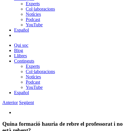
Experts
Col·laboracions
Notícies
Podcast
YouTube
Español
Qui soc
Blog
Llibres
Continguts
Experts
Col·laboracions
Notícies
Podcast
YouTube
Español
Anterior
Següent
View
Larger
Image
Quina formació hauria de rebre el professorat i no
està rebent?