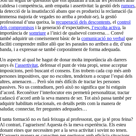
Són un seguit de qüestions que ens ajudaran a tractar les persones amb
calidesa i competència, amb empatia i assertivitat: la gestió dels
rumors
,
la detecció de la insatisfacció abans que es produeixi la reclamació (la
immensa majoria de vegades no arriba a produir-se), la gestió
professional d’una queixa, la
recuperació dels descontents
, el
control
dels compromisos
i la generació d’expectatives,
l’escolta activa
, la
importància de
somriure
a l’inici de qualsevol conversa… Convé
també adquirir un coneixement bàsic de la
comunicació no verbal
que
faciliti comprendre millor allò que les paraules no arriben a dir, d’una
banda, i a expressar-se també corporalment de forma adequada.
Un aspecte al qual he hagut de donar molta importància als darrers
anys és
l’assertivitat
, defensar el punt de vista propi, sense acceptar
imposicions, però buscant el consens. Ens trobem cada cop més amb
persones impositives, que no escolten, tendeixen a ocupar l’espai dels
altres, amenacen… Però són més difícils de tractar les persones
passives. No us contradiuen, però això no significa que hi estiguin
d’acord. Reconèixer l’interlocutor ens permetrà personalitzar, tractar
cadascú d’acord amb la seva manera de ser. Tot això passa també per
adquirir habilitats relacionals, en detalls petits com la manera de
saludar, connectar, fer preguntes adequades…
I tanta formació no es farà feixuga al professorat, que ja té prou feina?
Al contrari, l’agraeixen! Aquesta és la meva experiència. Els esteu
donant eines que necessiten per a la seva activitat i sovint no tenen.
D’aquesta manera es capaciten per gestionar amb eficàcia situacions