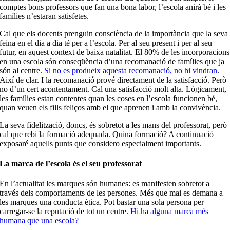
comptes bons professors que fan una bona labor, l’escola anirà bé i les
famílies n’estaran satisfetes.
Cal que els docents prenguin consciència de la importància que la seva
feina en el dia a dia té per a l’escola. Per al seu present i per al seu
futur, en aquest context de baixa natalitat. El 80% de les incorporacions
en una escola són conseqüència d’una recomanació de famílies que ja
són al centre.
Si no es produeix aquesta recomanació, no hi vindran
.
Així de clar. I la recomanació prové directament de la satisfacció. Però
no d’un cert acontentament. Cal una satisfacció molt alta. Lògicament,
les famílies estan contentes quan les coses en l’escola funcionen bé,
quan veuen els fills feliços amb el que aprenen i amb la convivència.
La seva fidelització, doncs, és sobretot a les mans del professorat, però
cal que rebi la formació adequada. Quina formació? A continuació
exposaré aquells punts que considero especialment importants.
La marca de l’escola és el seu professorat
En l’actualitat les marques són humanes: es manifesten sobretot a
través dels comportaments de les persones. Més que mai es demana a
les marques una conducta ètica. Pot bastar una sola persona per
carregar-se la reputació de tot un centre.
Hi ha alguna marca més
humana que una escola?