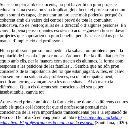
Sense comptar amb els docents, no pot haver-hi un gran projecte
educatiu. Una escola on s’ha implicat globalment el professorat en un
gran somni és capaç de generar un projecte molt poderós, perquè és
coherent amb els valors del centre i prové de tota la comunitat
educativa, no de l’esforç aïllat de la direcció o d’algunes persones. En
canvi, fa pena pensar quantes escoles no aconsegueixen tirar endavant
projectes que suposarien un gran benefici per als seus escolars per la
manca d’implicació del professorat.
Hi ha professors que són una pedra a la sabata, un problema per a la
reputació de l’escola. I potser no se n’adonen. Per la dificultat per fer
equip amb ells, per la manera com tracten els alumnes, la forma com
responen a les peticions de les famílies… Sembla que no són prou
conscients de la importància del rol que estan jugant. Altres, en canvi,
són sempre una solució als problemes, escoltant empàticament,
rectificant errors, avançant-se a les necessitats… Això marca la
diferència. Quan els docents són conscients del seu paper
insubstituïble, canvia tot.
Aquest és el primer àmbit de la formació que dono als diferents centres
amb els quals col·laboro: fer que el professorat prengui més
consciència de la seva importància transcendental per a la reputació de
l’escola. De tot això en vaig parlar al llibre
El secreto del marketing
educativo. El profesorado es la marca de la escuela
(Santillana, 2020).