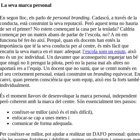
La seva marca personal
En segon lloc, els parlo de
personal branding
. Cadascú, a través de la
conducta, està construint la seva reputació. Però aquest tema no hauria
de ser el primer? No estem començant la casa per la teulada? Caldria
començar per un mateix abans de parlar de l’escola, no? A mi em
funciona bé fer-ho així. Perquè, quan els docents han entès la
importància que té la seva conducta per al centre, és més fàcil que
encarin la seva marca en el marc adequat:
l’escola som un equip
, això
no és un joc individual. Un davanter que aconsegueixi regatejar tan bé
que ningú no li prengui la pilota, però no la passa mai als altres no
aportarà res a l’equip. Un docent que no sumi, que se centri només en
el seu creixement personal, estarà construint un
branding
equivocat. E
canvi, quan prenem consciència que som equip, això ens fa forts també
individualment.
És el moment llavors de desenvolupar la marca personal, independent
però coherent amb la marca del centre. Són essencialment tres passos:
conèixer-se millor (això és el més difícil),
enfocar-se cap a unes metes i
comunicar de forma adequada.
Per conèixer-se millor, pot ajudar a realitzar un DAFO personal: quines
són les nostres fortaleses i debilitats, quines oportunitats i amenaces qu