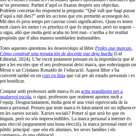
se’ns presenten. Partint d’aquí es fixaran després uns objectius.
Podríem concretar-ho responent la pregunta: “Què vull que hagi passat
d’aquí a mil dies?” amb les accions que ens permetin aconseguir-ho.
Mil dies és prou temps per canviar coses significatives. Quan es tenen
molt clares les metes i es prioritza el que és important, però no urgent –
o sigui, allò que molta gent acaba no fent mai– s’arriba a fer realitat
propòsits que d’altra manera semblarien inabastables.
Totes aquestes qüestions les desenvolupo al llibre
Profes que marcan.
Cómo construir una reputación de docente que deja huella
(Lid
Editorial, 2024). L’he escrit justament pensant en la importància que té
per a les escoles que el seu professorat deixi marca, que esdevinguin u
Messi o un Cristiano Ronaldo de l’educació.
Aquest llibre s’ha
convertit també en un
curs en línia
que val per als estadis personals i es
pot bonificar.
Comptar amb professors amb marca és un
actiu grandíssim per a
qualsevol escola
, o sigui, professors que realment aporten molt a
l’equip. Desgraciadament, molta gent té una visió equivocada de la
marca personal. Pensen que tenir marca és bàsicament ser un
influence
en les xarxes socials. Xarxes socials? Potser sí que serà bo que en
tinguin, però no són imprescindibles. La marca personal a internet és
una elecció (segurament una bona elecció), la marca personal entre el
públic principal –que són els alumnes, les seves famílies i els
companys– és una obligació.