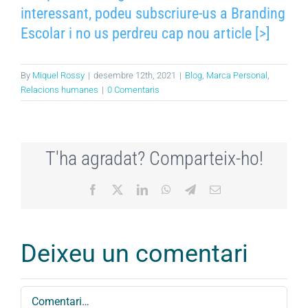
interessant, podeu subscriure-us a Branding
Escolar i no us perdreu cap nou article [>]
By
Miquel Rossy
|
desembre 12th, 2021
|
Blog
,
Marca Personal
,
Relacions humanes
|
0 Comentaris
T'ha agradat? Comparteix-ho!
Facebook
X
LinkedIn
WhatsApp
Telegram
Email:
Deixeu un comentari
Comment