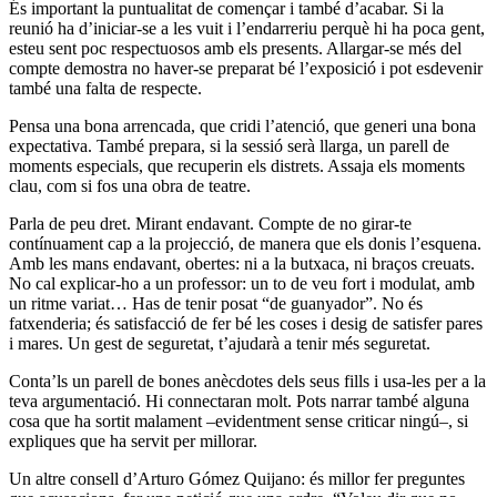
És important la puntualitat de començar i també d’acabar. Si la
reunió ha d’iniciar-se a les vuit i l’endarreriu perquè hi ha poca gent,
esteu sent poc respectuosos amb els presents. Allargar-se més del
compte demostra no haver-se preparat bé l’exposició i pot esdevenir
també una falta de respecte.
Pensa una bona arrencada, que cridi l’atenció, que generi una bona
expectativa. També prepara, si la sessió serà llarga, un parell de
moments especials, que recuperin els distrets. Assaja els moments
clau, com si fos una obra de teatre.
Parla de peu dret. Mirant endavant. Compte de no girar-te
contínuament cap a la projecció, de manera que els donis l’esquena.
Amb les mans endavant, obertes: ni a la butxaca, ni braços creuats.
No cal explicar-ho a un professor: un to de veu fort i modulat, amb
un ritme variat… Has de tenir posat “de guanyador”. No és
fatxenderia; és satisfacció de fer bé les coses i desig de satisfer pares
i mares. Un gest de seguretat, t’ajudarà a tenir més seguretat.
Conta’ls un parell de bones anècdotes dels seus fills i usa-les per a la
teva argumentació. Hi connectaran molt. Pots narrar també alguna
cosa que ha sortit malament –evidentment sense criticar ningú–, si
expliques que ha servit per millorar.
Un altre consell d’Arturo Gómez Quijano: és millor fer preguntes