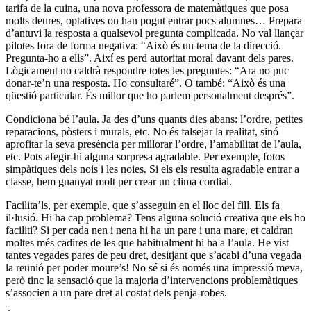
tarifa de la cuina, una nova professora de matemàtiques que posa
molts deures, optatives on han pogut entrar pocs alumnes… Prepara
d’antuvi la resposta a qualsevol pregunta complicada. No val llançar
pilotes fora de forma negativa: “Això és un tema de la direcció.
Pregunta-ho a ells”. Així es perd autoritat moral davant dels pares.
Lògicament no caldrà respondre totes les preguntes: “Ara no puc
donar-te’n una resposta. Ho consultaré”. O també: “Això és una
qüestió particular. És millor que ho parlem personalment després”.
Condiciona bé l’aula. Ja des d’uns quants dies abans: l’ordre, petites
reparacions, pòsters i murals, etc. No és falsejar la realitat, sinó
aprofitar la seva presència per millorar l’ordre, l’amabilitat de l’aula,
etc. Pots afegir-hi alguna sorpresa agradable. Per exemple, fotos
simpàtiques dels nois i les noies. Si els els resulta agradable entrar a
classe, hem guanyat molt per crear un clima cordial.
Facilita’ls, per exemple, que s’asseguin en el lloc del fill. Els fa
il·lusió. Hi ha cap problema? Tens alguna solució creativa que els ho
faciliti? Si per cada nen i nena hi ha un pare i una mare, et caldran
moltes més cadires de les que habitualment hi ha a l’aula. He vist
tantes vegades pares de peu dret, desitjant que s’acabi d’una vegada
la reunió per poder moure’s! No sé si és només una impressió meva,
però tinc la sensació que la majoria d’intervencions problemàtiques
s’associen a un pare dret al costat dels penja-robes.