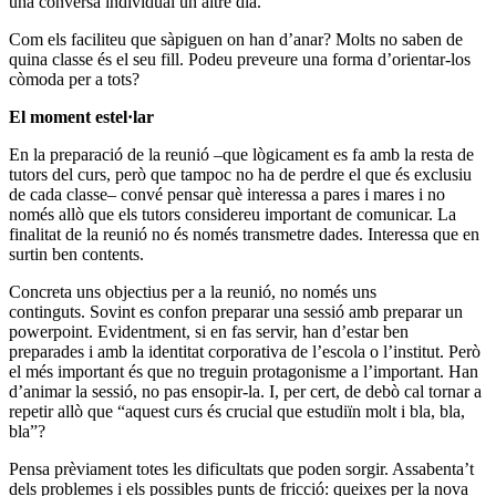
una conversa individual un altre dia.
Com els faciliteu que sàpiguen on han d’anar? Molts no saben de
quina classe és el seu fill. Podeu preveure una forma d’orientar-los
còmoda per a tots?
El moment estel·lar
En la preparació de la reunió –que lògicament es fa amb la resta de
tutors del curs, però que tampoc no ha de perdre el que és exclusiu
de cada classe– convé pensar què interessa a pares i mares i no
només allò que els tutors considereu important de comunicar. La
finalitat de la reunió no és només transmetre dades. Interessa que en
surtin ben contents.
Concreta uns objectius per a la reunió, no només uns
continguts. Sovint es confon preparar una sessió amb preparar un
powerpoint. Evidentment, si en fas servir, han d’estar ben
preparades i amb la identitat corporativa de l’escola o l’institut. Però
el més important és que no treguin protagonisme a l’important. Han
d’animar la sessió, no pas ensopir-la. I, per cert, de debò cal tornar a
repetir allò que “aquest curs és crucial que estudiïn molt i bla, bla,
bla”?
Pensa prèviament totes les dificultats que poden sorgir. Assabenta’t
dels problemes i els possibles punts de fricció: queixes per la nova