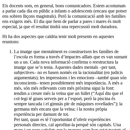
Els docents som, en general, bons comunicadors. Estem acostumats
a parlar cada dia en públic a infants o adolescents (encara que potser
ens sobren lliçons magistrals). Però la comunicació amb les famílies
ens exigeix més. El dia que hem de parlar a pares i mares és molt
especial, ja que el resultat tindrà una repercussió molt duradora.
Hi ha dos aspectes que caldria tenir molt presents en aquestes
reunions:
La imatge que mentalment es construeixen les famílies de
l’escola es forma a través d’impactes aïllats que es van sumant
un a un. Cada nova informació confirma o reestructura la
imatge que se’n tenia. Aquestes dades mentals –per tant,
subjectives– no es basen només en la racionalitat (en judicis
argumentats); les impressions i les emocions –també quan són
inconscients– tenen possiblement més importància. A més a
més, són més rellevants com més pròxima sigui la font:
tendim a creure més la veïna que un fullet (“Aquí diu que el
col·legi té grans serveis per a l’esport, però la piscina és
sempre tancada i el gimnàs ple de màquines rovellades”); la
germana més encara que la veïna; i la nostra pròpia
experiència per damunt de tot.
Per tant, quan es té l’oportunitat d’oferir experiències
personals directes, cal aprofitar-la perquè són capitals. Una
mare i un pare satisfets per la manera com han estat tractats el