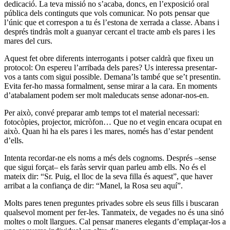
dedicació. La teva missió no s’acaba, doncs, en l’exposició oral
pública dels continguts que vols comunicar. No pots pensar que
l’únic que et correspon a tu és l’estona de xerrada a classe. Abans i
després tindràs molt a guanyar cercant el tracte amb els pares i les
mares del curs.
Aquest fet obre diferents interrogants i potser caldrà que fixeu un
protocol: On espereu l’arribada dels pares? Us interessa presentar-
vos a tants com sigui possible. Demana’ls també que se’t presentin.
Evita fer-ho massa formalment, sense mirar a la cara. En moments
d’atabalament podem ser molt maleducats sense adonar-nos-en.
Per això, convé preparar amb temps tot el material necessari:
fotocòpies, projector, micròfon… Que no et vegin encara ocupat en
això. Quan hi ha els pares i les mares, només has d’estar pendent
d’ells.
Intenta recordar-ne els noms a més dels cognoms. Després –sense
que sigui forçat– els faràs servir quan parleu amb ells. No és el
mateix dir: “Sr. Puig, el lloc de la seva filla és aquest”, que haver
arribat a la confiança de dir: “Manel, la Rosa seu aquí”.
Molts pares tenen preguntes privades sobre els seus fills i buscaran
qualsevol moment per fer-les. Tanmateix, de vegades no és una sinó
moltes o molt llargues. Cal pensar maneres elegants d’emplaçar-los a