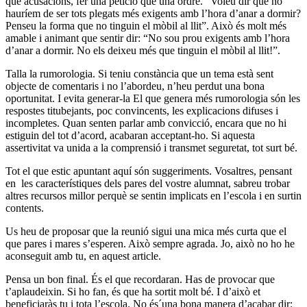
que acusacions, fer una petició que una ordre. “Voleu dir que no
hauríem de ser tots plegats més exigents amb l’hora d’anar a dormir?
Penseu la forma que no tinguin el mòbil al llit”. Això és molt més
amable i animant que sentir dir: “No sou prou exigents amb l’hora
d’anar a dormir. No els deixeu més que tinguin el mòbil al llit!”.
Talla la rumorologia. Si teniu constància que un tema està sent
objecte de comentaris i no l’abordeu, n’heu perdut una bona
oportunitat. I evita generar-la El que genera més rumorologia són les
respostes titubejants, poc convincents, les explicacions difuses i
incompletes. Quan senten parlar amb convicció, encara que no hi
estiguin del tot d’acord, acabaran acceptant-ho. Si aquesta
assertivitat va unida a la comprensió i transmet seguretat, tot surt bé.
Tot el que estic apuntant aquí són suggeriments. Vosaltres, pensant
en
les característiques dels pares del vostre alumnat, sabreu trobar
altres recursos millor perquè se sentin implicats en l’escola i en surtin
contents.
Us heu de proposar que la reunió sigui una mica més curta que el
que pares i mares s’esperen. Això sempre agrada. Jo, això no ho he
aconseguit amb tu, en aquest article.
Pensa un bon final. És el que recordaran. Has de provocar que
t’aplaudeixin. Si ho fan, és que ha sortit molt bé. I d’això et
beneficiaràs tu i tota l’escola.
No és´una bona manera d’acabar dir: