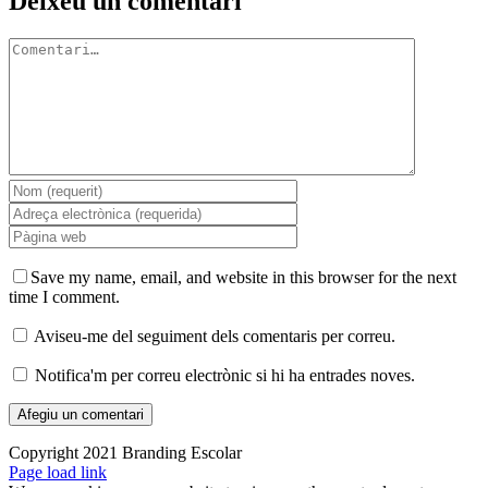
Deixeu un comentari
Comment
Save my name, email, and website in this browser for the next
time I comment.
Aviseu-me del seguiment dels comentaris per correu.
Notifica'm per correu electrònic si hi ha entrades noves.
Copyright 2021 Branding Escolar
X
Instagram
LinkedIn
YouTube
Email:
Facebook
Page load link