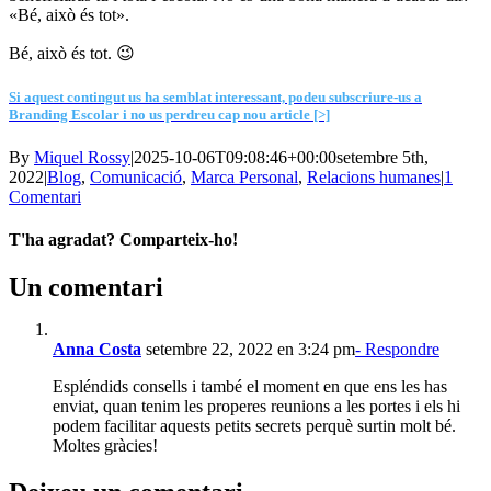
«Bé, això és tot».
Bé, això és tot. 😉
Si aquest contingut us ha semblat interessant, podeu subscriure-us a
Branding Escolar i no us perdreu cap nou article [>]
By
Miquel Rossy
|
2025-10-06T09:08:46+00:00
setembre 5th,
2022
|
Blog
,
Comunicació
,
Marca Personal
,
Relacions humanes
|
1
Comentari
T'ha agradat? Comparteix-ho!
Facebook
X
LinkedIn
WhatsApp
Telegram
Email:
Un comentari
Anna Costa
setembre 22, 2022 en 3:24 pm
- Respondre
Espléndids consells i també el moment en que ens les has
enviat, quan tenim les properes reunions a les portes i els hi
podem facilitar aquests petits secrets perquè surtin molt bé.
Moltes gràcies!