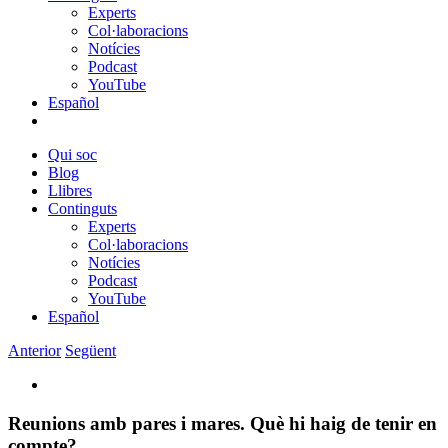
Experts
Col·laboracions
Notícies
Podcast
YouTube
Español
Qui soc
Blog
Llibres
Continguts
Experts
Col·laboracions
Notícies
Podcast
YouTube
Español
Anterior
Següent
View
Larger
Image
Reunions amb pares i mares. Què hi haig de tenir en
compte?