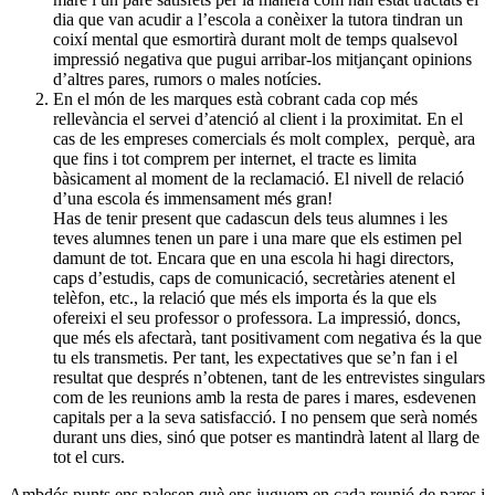
dia que van acudir a l’escola a conèixer la tutora tindran un
coixí mental que esmortirà durant molt de temps qualsevol
impressió negativa que pugui arribar-los mitjançant opinions
d’altres pares, rumors o males notícies.
En el món de les marques està cobrant cada cop més
rellevància el servei d’atenció al client i la proximitat. En el
cas de les empreses comercials és molt complex,
perquè, ara
que fins i tot comprem per internet, el tracte es limita
bàsicament al moment de la reclamació. El nivell de relació
d’una escola és immensament més gran!
Has de tenir present que cadascun dels teus alumnes i les
teves alumnes tenen un pare i una mare que els estimen pel
damunt de tot. Encara que en una escola hi hagi directors,
caps d’estudis, caps de comunicació, secretàries atenent el
telèfon, etc., la relació que més els importa és la que els
ofereixi el seu professor o professora. La impressió, doncs,
que més els afectarà, tant positivament com negativa és la que
tu els transmetis. Per tant, les expectatives que se’n fan i el
resultat que després n’obtenen, tant de les entrevistes singulars
com de les reunions amb la resta de pares i mares, esdevenen
capitals per a la seva satisfacció. I no pensem que serà només
durant uns dies, sinó que potser es mantindrà latent al llarg de
tot el curs.
Ambdós punts ens palesen què ens juguem en cada reunió de pares i