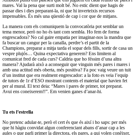
mares. Val la pena que surti molt bé. No estic dient que hagis de
passar dies i dies preparant-la, ni que hi inverteixis recursos
impensables. És més una qüestió de cap i cor que de mitjans.
La manera com els comuniquem la convocatòria pot semblar un
tema menor, però no ho és tant com sembla. Ho fem de forma
engrescadora? No cal gaire empatia per imaginar-nos la mandra que
fa buscar un cangur per la canalla, perdre’s el partit de la
Champions, preparar a mitja tarda el sopar dels fills, sortir de casa un
vespre plujós… Quina expectativa generem? Ens limitem al
comunicat fred de cada curs? Caldria que ho féssim d’una altra
manera? Ajudarà això a aconseguir que vinguin més pares i mares i
amb una actitud més oberta, més positiva? Fa poc vaig veure un tuit
d’un institut que era realment engrescador: a la foto es veia l’equip
de tutors de 1r d’ESO mostrant contents el material que havien fet
per al mural. El text deia: “Mares i pares de primer, tot preparat.
Avui ens coneixerem!!”. Em venien ganes d’anar-hi.
Tu ets l’estrella
No pretenc adular-te, però el cert és que és així i ho saps: per més
que hi hàgiu convidat algun conferenciant abans d’anar cap a les
aules o que parli primer la directora, els pares, a qui volen conèixer,