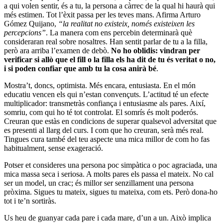
a qui volen sentir, és a tu, la persona a càrrec de la qual hi haurà qui
més estimen. Tot l’èxit passa per les teves mans. Afirma Arturo
Gómez Quijano,
“la realitat no existeix, només existeixen les
percepcions”
. La manera com ens percebin determinarà què
consideraran real sobre nosaltres. Han sentit parlar de tu a la filla,
però ara arriba l’examen de debò.
No ho oblidis: vindran per
verificar si allò que el fill o la filla els ha dit de tu és veritat o no,
i si poden confiar que amb tu la cosa anirà bé
.
Mostra’t, doncs, optimista. Més encara, entusiasta. En el món
educatiu vencen els qui n’estan convençuts. L’actitud té un efecte
multiplicador: transmetràs confiança i entusiasme als pares. Així,
somriu, com qui ho té tot controlat. El somrís és molt poderós.
Creuran que estàs en condicions de superar qualsevol adversitat que
es presenti al llarg del curs. I com que ho creuran, serà més real.
Tingues cura també del teu aspecte una mica millor de com ho fas
habitualment, sense exageració.
Potser et consideres una persona poc simpàtica o poc agraciada, una
mica massa seca i seriosa. A molts pares els passa el mateix. No cal
ser un model, un crac; és millor ser senzillament una persona
pròxima. Sigues tu mateix, sigues tu mateixa, com ets. Però dona-ho
tot i te’n sortiràs.
Us heu de guanyar cada pare i cada mare, d’un a un. Això implica