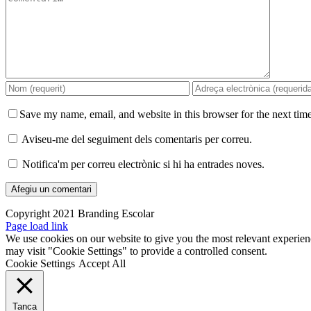
Save my name, email, and website in this browser for the next tim
Aviseu-me del seguiment dels comentaris per correu.
Notifica'm per correu electrònic si hi ha entrades noves.
Copyright 2021 Branding Escolar
X
Instagram
LinkedIn
YouTube
Email:
Facebook
Page load link
We use cookies on our website to give you the most relevant experien
may visit "Cookie Settings" to provide a controlled consent.
Cookie Settings
Accept All
Tanca