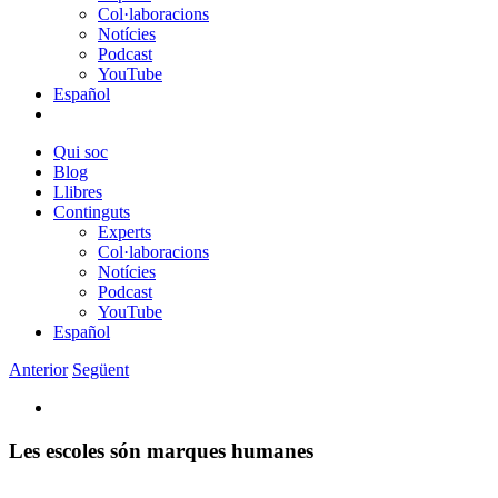
Col·laboracions
Notícies
Podcast
YouTube
Español
Qui soc
Blog
Llibres
Continguts
Experts
Col·laboracions
Notícies
Podcast
YouTube
Español
Anterior
Següent
View
Larger
Image
Les escoles són marques humanes