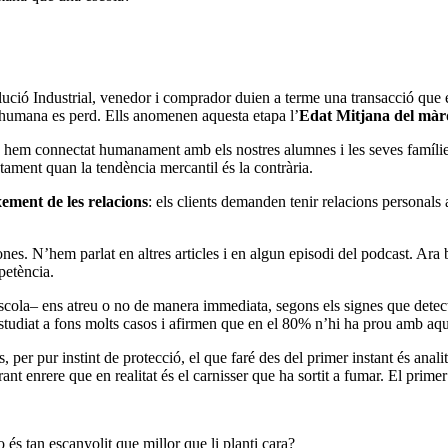
olució Industrial, venedor i comprador duien a terme una transacció qu
ó humana es perd. Ells anomenen aquesta etapa l’
Edat Mitjana del màr
s hem connectat humanament amb els nostres alumnes i les seves famílies.
stament quan la tendència mercantil és la contrària.
ment de les relacions
: els clients demanden tenir relacions persona
nes. N’hem parlat en altres articles i en algun episodi del podcast. Ara 
petència.
ola– ens atreu o no de manera immediata, segons els signes que detect
studiat a fons molts casos i afirmen que en el 80% n’hi ha prou amb aque
 per pur instint de protecció, el que faré des del primer instant és anal
nt enrere que en realitat és el carnisser que ha sortit a fumar. El prim
és tan escanyolit que millor que li planti cara?