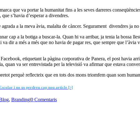
ca que va portar la humanitat fins a les seves darreres conseqüències
, que s’havia d’esperar a divendres.
ue agrada a la meva àvia, malalta de càncer. Segurament divendres ja no 
 cap a la botiga a buscar-la. Quan hi va arribar, ja tenia la bossa lles
 li va dir a més a més que no havia de pagar res, que sempre que l’àvia
acebook, etiquetant la pàgina corporativa de Panera, el post havia arrib
da, quan va ser entrevistada per la televisió va afirmar que estava conve
bretot perquè reflecteix que en tots dos mons triomfem quan som human
scolar i no us perdreu cap nou article [>]
Blog
,
Branding
|
0 Comentaris