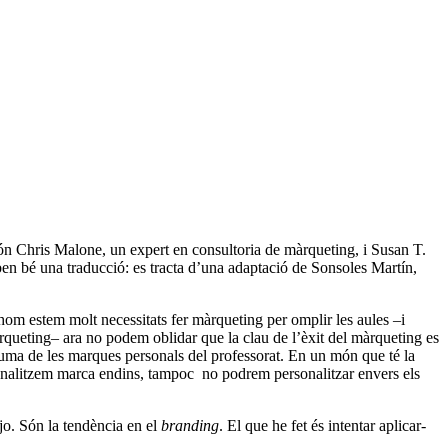
són Chris Malone, un expert en consultoria de màrqueting, i Susan T.
s ben bé una traducció: es tracta d’una adaptació de Sonsoles Martín,
hom estem molt necessitats fer màrqueting per omplir les aules –i
màrqueting– ara no podem oblidar que la clau de l’èxit del màrqueting es
suma de les marques personals del professorat. En un món que té la
rsonalitzem marca endins, tampoc
no podrem personalitzar envers els
 jo. Són la tendència en el
branding
. El que he fet és intentar aplicar-