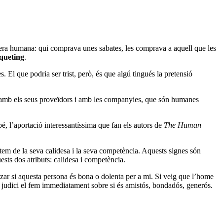
e era humana: qui comprava unes sabates, les comprava a aquell que les
queting
.
 El que podria ser trist, però, és que algú tingués la pretensió
ls amb els seus proveïdors i amb les companyies, que són humanes
bé, l’aportació interessantíssima que fan els autors de
The Human
em de la seva calidesa i la seva competència. Aquests signes són
sts dos atributs: calidesa i competència.
itzar si aquesta persona és bona o dolenta per a mi. Si veig que l’home
er judici el fem immediatament sobre si és amistós, bondadós, generós.