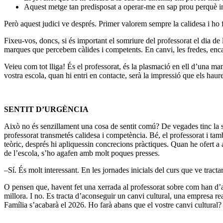
Aquest metge tan predisposat a operar-me en sap prou perquè i
Però aquest judici ve després. Primer valorem sempre la calidesa i ho
Fixeu-vos, doncs, si és important el somriure del professorat el dia de
marques que percebem càlides i competents. En canvi, les fredes, enca
Veieu com tot lliga! És el professorat, és la plasmació en ell d’una mane
vostra escola, quan hi entri en contacte, serà la impressió que els haur
SENTIT D’URGÈNCIA
Això no és senzillament una cosa de sentit comú? De vegades tinc la sen
professorat transmetés calidesa i competència. Bé, el professorat i ta
teòric, després hi apliquessin concrecions pràctiques. Quan he ofert a 
de l’escola, s’ho agafen amb molt poques presses.
–Sí. És molt interessant. En les jornades inicials del curs que ve tract
O pensen que, havent fet una xerrada al professorat sobre com han d’ate
millora. I no. Es tracta d’aconseguir un canvi cultural, una empresa r
Família s’acabarà el 2026. Ho farà abans que el vostre canvi cultural?