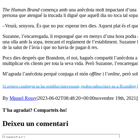
The Human Brand
comença amb una anècdota molt impactant d’una mar
persona que atengué la trucada li digué que aquell dia no toca tal sopa
–Veurà, senyora. És que no puc esperar tres dies. Aquest plat és el q
Suzanne, l’encarregada, li respongué que en menys d’una hora podia anar
una olla amb la sopa, trencant el reglament de l’establiment. Suzanne
de la salut de l’àvia i que no havia de pagar-li res.
Pocs dies després que Brandom, el noi, hagués compartit l’anècdota a F
multiplicar els clients per tota la seva vida. Però Suzanne, l’encarrega
M’agrada l’anècdota perquè conjuga el món
offline
i l’
online
, però so
Si aquest contingut us ha semblat interessant, podeu subscriure-us a Branding E
By
Miquel Rossy
|
2023-06-02T08:48:20+00:00
novembre 19th, 2021
|
T'ha agradat? Comparteix-ho!
Facebook
X
LinkedIn
WhatsApp
Telegram
Email:
Deixeu un comentari
Comment