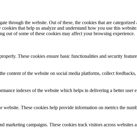
e through the website. Out of these, the cookies that are categorized a
rty cookies that help us analyze and understand how you use this websit
ting out of some of these cookies may affect your browsing experience.
 properly. These cookies ensure basic functionalities and security featu
the content of the website on social media platforms, collect feedbacks, 
mance indexes of the website which helps in delivering a better user ex
e website. These cookies help provide information on metrics the number 
and marketing campaigns. These cookies track visitors across websites a