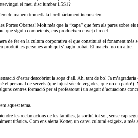
ntervingui el meu disc lumbar L5S1?
 fem de manera immediata i ordinàriament inconscient.
 les Portes Obertes! Molt més que la “xapa” que fem als pares sobre els 
ra que siguin competents, ens produeixen enveja i recel.
ra de fer en la cultura corporativa el que constituirà el fonament més sòli
eu produït les persones amb qui s’hagin trobat. El mateix, no un altre.
sació d’estar descobrint la sopa d’all. Ah, tant de bo! Ja m’agradaria q
mbé el personal de serveis (que injust sóc de vegades, que no en parlo!)
alguns centres formació per al professorat i un seguit d’actuacions concr
arem aquest tema.
ndre les reclamacions de les famílies, ja sortirà tot sol, sense cap segui
ealment titànica. Com ens alerta Kotter, un canvi cultural exigeix, a mé