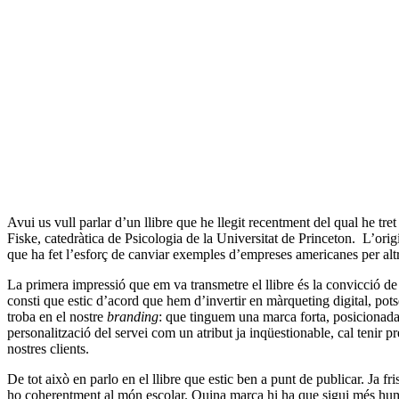
Avui us vull parlar d’un llibre que he llegit recentment del qual he tret 
Fiske, catedràtica de Psicologia de la Universitat de Princeton.
L’orig
que ha fet l’esforç de canviar exemples d’empreses americanes per altre
La primera impressió que em va transmetre el llibre és la convicció de
consti que estic d’acord que hem d’invertir en màrqueting digital, pots
troba en el nostre
branding
: que tinguem una marca forta, posicionada
personalització del servei com un atribut ja inqüestionable, cal tenir
nostres clients.
De tot això en parlo en el llibre que estic ben a punt de publicar. Ja fri
ho coherentment al món escolar. Quina marca hi ha que sigui més hu