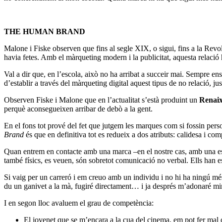
THE HUMAN BRAND
Malone i Fiske observen que fins al segle XIX, o sigui, fins a la Rev
havia fetes. Amb el màrqueting modern i la publicitat, aquesta relaci
Val a dir que, en l’escola, això no ha arribat a succeir mai. Sempre en
d’establir a través del màrqueting digital aquest tipus de no relació, ju
Observen Fiske i Malone que en l’actualitat s’està produint un
Renaixe
perquè aconsegueixen arribar de debò a la gent.
En el fons tot prové del fet que jutgem les marques com si fossin perso
Brand
és que en definitiva tot es redueix a dos atributs: calidesa i com
Quan entrem en contacte amb una marca –en el nostre cas, amb una esc
també físics, es veuen, són sobretot comunicació no verbal. Ells han e
Si vaig per un carreró i em creuo amb un individu i no hi ha ningú més,
du un ganivet a la mà, fugiré directament… i ja després m’adonaré mira
I en segon lloc avaluem el grau de competència:
El jovenet que se m’encara a la cua del cinema, em pot fer mal o 