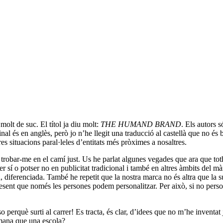
molt de suc. El títol ja diu molt:
THE HUMAND BRAND
. Els autors 
inal és en anglès, però jo n’he llegit una traducció al castellà que no é
s situacions paral·leles d’entitats més pròximes a nosaltres.
 trobar-me en el camí just. Us he parlat algunes vegades que ara que tot
er sí o potser no en publicitat tradicional i també en altres àmbits del 
, diferenciada. També he repetit que la nostra marca no és altra que la 
 present que només les persones podem personalitzar. Per això, si no pe
so perquè surti al carrer! Es tracta, és clar, d’idees que no m’he inventat
mana que una escola?