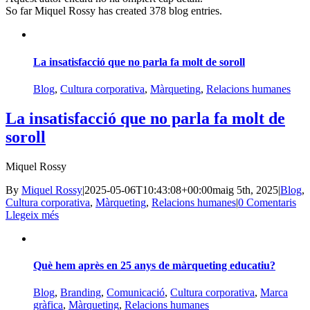
So far Miquel Rossy has created 378 blog entries.
La insatisfacció que no parla fa molt de soroll
Blog
,
Cultura corporativa
,
Màrqueting
,
Relacions humanes
La insatisfacció que no parla fa molt de
soroll
Miquel Rossy
By
Miquel Rossy
|
2025-05-06T10:43:08+00:00
maig 5th, 2025
|
Blog
,
Cultura corporativa
,
Màrqueting
,
Relacions humanes
|
0 Comentaris
Llegeix més
Què hem après en 25 anys de màrqueting educatiu?
Blog
,
Branding
,
Comunicació
,
Cultura corporativa
,
Marca
gràfica
,
Màrqueting
,
Relacions humanes