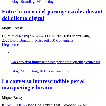
Blog
,
Branding
,
Màrqueting
Entre la xarxa i el parany: escoles davant
del dilema digital
Miquel Rossy
By
Miquel Rossy
|
2025-04-01T10:05:05+00:00
febrer 24th,
2025
|
Blog
,
Branding
,
Màrqueting
|
0 Comentaris
Llegeix més
La conversa imprescindible per al màrqueting educatiu
Blog
,
Màrqueting
,
Relacions humanes
La conversa imprescindible per al
màrqueting educatiu
Miquel Rossy
By
Miquel Rossy
|
2025-03-18T12:52:51+00:00
febrer 3rd,