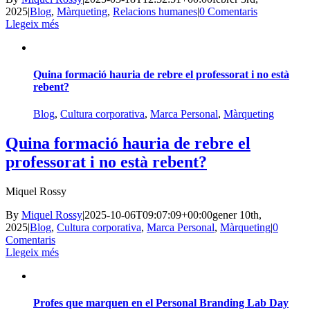
2025
|
Blog
,
Màrqueting
,
Relacions humanes
|
0 Comentaris
Llegeix més
Quina formació hauria de rebre el professorat i no està
rebent?
Blog
,
Cultura corporativa
,
Marca Personal
,
Màrqueting
Quina formació hauria de rebre el
professorat i no està rebent?
Miquel Rossy
By
Miquel Rossy
|
2025-10-06T09:07:09+00:00
gener 10th,
2025
|
Blog
,
Cultura corporativa
,
Marca Personal
,
Màrqueting
|
0
Comentaris
Llegeix més
Profes que marquen en el Personal Branding Lab Day