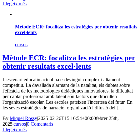
Llegeix més
Mètode ECR: focalitza les estratègies per obtenir resultats
excel·lents
cursos
Mètode ECR: focalitza les estratègies per
obtenir resultats excel·lents
L'escenari educatiu actual ha esdevingut complex i altament
competitiu. La davallada alarmant de la natalitat, els dubtes sobre
l'eficàcia de les metodologies didàctiques innovadores, la dificultat
per captar professorat amb talent són factors que dificulten
l'organització escolar. Les escoles pateixen l'incertesa del futur. En
les seves estratègies de narració, organització i difusió del [...]
By
Miquel Rossy
|
2025-02-26T15:16:54+00:00
febrer 25th,
2025
|
cursos
|
0 Comentaris
Llegeix més