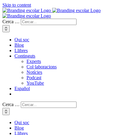
Skip to content
Cerca …
Qui soc
Blog
Llibres
Continguts
Experts
Col·laboracions
Notícies
Podcast
YouTube
Español
Cerca …
Qui soc
Blog
Llibres