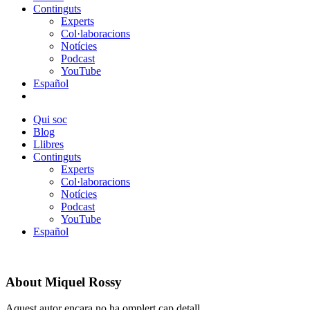
Continguts
Experts
Col·laboracions
Notícies
Podcast
YouTube
Español
Qui soc
Blog
Llibres
Continguts
Experts
Col·laboracions
Notícies
Podcast
YouTube
Español
About
Miquel Rossy
Aquest autor encara no ha omplert cap detall.