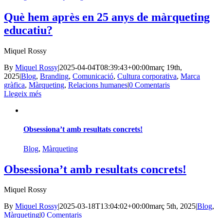
Què hem après en 25 anys de màrqueting
educatiu?
Miquel Rossy
By
Miquel Rossy
|
2025-04-04T08:39:43+00:00
març 19th,
2025
|
Blog
,
Branding
,
Comunicació
,
Cultura corporativa
,
Marca
gràfica
,
Màrqueting
,
Relacions humanes
|
0 Comentaris
Llegeix més
Obsessiona’t amb resultats concrets!
Blog
,
Màrqueting
Obsessiona’t amb resultats concrets!
Miquel Rossy
By
Miquel Rossy
|
2025-03-18T13:04:02+00:00
març 5th, 2025
|
Blog
,
Màrqueting
|
0 Comentaris