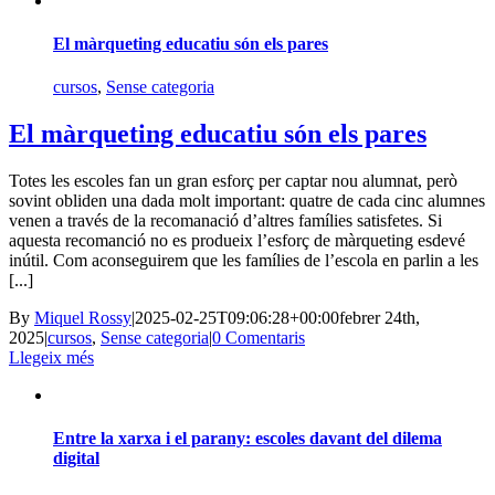
El màrqueting educatiu són els pares
cursos
,
Sense categoria
El màrqueting educatiu són els pares
Totes les escoles fan un gran esforç per captar nou alumnat, però
sovint obliden una dada molt important: quatre de cada cinc alumnes
venen a través de la recomanació d’altres famílies satisfetes. Si
aquesta recomanció no es produeix l’esforç de màrqueting esdevé
inútil. Com aconseguirem que les famílies de l’escola en parlin a les
[...]
By
Miquel Rossy
|
2025-02-25T09:06:28+00:00
febrer 24th,
2025
|
cursos
,
Sense categoria
|
0 Comentaris
Llegeix més
Entre la xarxa i el parany: escoles davant del dilema
digital