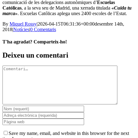
comunicació de les delegacions autonòmiques d’
Escuelas
Católicas
, a la seva seu de Madrid, una xerrada titulada
«Cuida tu
marca»
. Escuelas Católicas aplega unes 2400 escoles de l’Estat.
By
Miquel Rossy
|
2026-04-15T06:31:36+00:00
desembre 14th,
2018
|
Notícies
|
0 Comentaris
T'ha agradat? Comparteix-ho!
Facebook
X
LinkedIn
WhatsApp
Telegram
Email:
Deixeu un comentari
Comment
Save my name, email, and website in this browser for the next