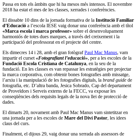
Passa en tots els àmbits que hi ha mesos més intensos. El novembre
2018 ha estat el mes de les classes, xerrades i conferències.
El dissabte 10 dins de la jornada formativa de la
Institució Familiar
d’Educació
a l’escola IESE vaig donar una conferència amb el títol
«Marca escola i marca professor»
sobre el desenvolupament
harmoniós de totes dues marques, a través del creixement i la
participació del professorat en el projecte del centre.
Els dimecres 14 i 28, amb el gran fotògraf
Paul Mac Manus
, vam
impartir el curset
«Fotografiant l’educació»
, per a les escoles de la
Fundació Escola Cristiana de Catalunya
, en la seu de la
fundació. En les classes es van repassar les estratègies per projectar
la marca corporativa, com obtenir bones fotografies amb missatge,
l’arxiu i la manipulació de les fotografies digitals, la
brand guide
de
fotografia, etc. D’altra banda, Jesica Sobrado, Cap del departament
de Proveïdors i Serveis externs de la FECC, va exposar les
conseqüències dels requisits legals de la nova llei de protecció de
dades.
El dimarts 20, novament amb Paul Mac Manus vam sintetitzar en
una jornada per a les escoles de
Mare del Diví Pastor
, les idees
claus del curs.
Finalment, el dijous 29, vaig donar una xerrada als assessors de