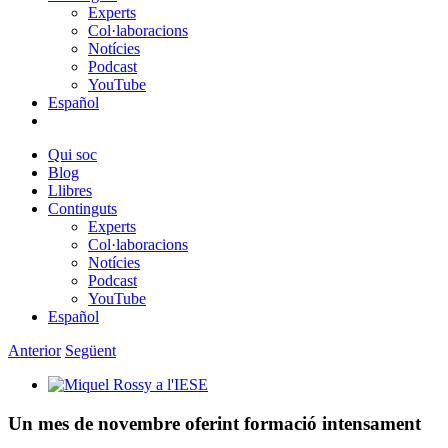
Experts
Col·laboracions
Notícies
Podcast
YouTube
Español
Qui soc
Blog
Llibres
Continguts
Experts
Col·laboracions
Notícies
Podcast
YouTube
Español
Anterior
Següent
View
Larger
Image
Un mes de novembre oferint formació intensament