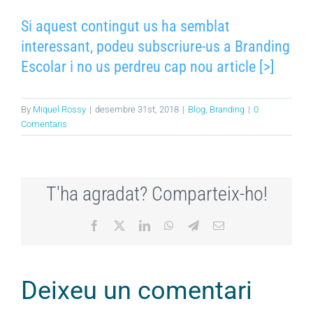
Si aquest contingut us ha semblat
interessant, podeu subscriure-us a Branding
Escolar i no us perdreu cap nou article [>]
By
Miquel Rossy
|
desembre 31st, 2018
|
Blog
,
Branding
|
0
Comentaris
T'ha agradat? Comparteix-ho!
Facebook
X
LinkedIn
WhatsApp
Telegram
Email:
Deixeu un comentari