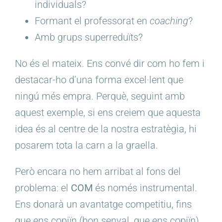
individuals?
Formant el professorat en
coaching
?
Amb grups superreduïts?
No és el mateix. Ens convé dir com ho fem i
destacar-ho d’una forma excel·lent que
ningú més empra. Perquè, seguint amb
aquest exemple, si ens creiem que aquesta
idea és al centre de la nostra estratègia, hi
posarem tota la carn a la graella.
Però encara no hem arribat al fons del
problema: el
COM
és només instrumental.
Ens donarà un avantatge competitiu, fins
que ens copiïn (bon senyal, que ens copiïn).