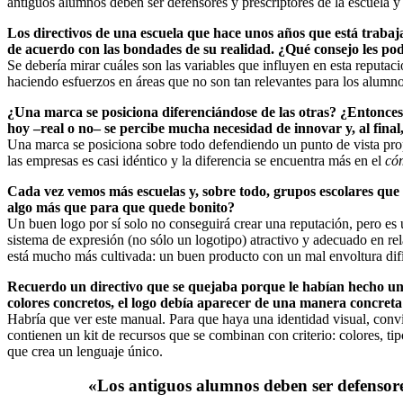
antiguos alumnos deben ser defensores y prescriptores de la escuela y
Los directivos de una escuela que hace unos años que está traba
de acuerdo con las bondades de su realidad. ¿Qué consejo les p
Se debería mirar cuáles son las variables que influyen en esta reputac
haciendo esfuerzos en áreas que no son tan relevantes para los alumno
¿Una marca se posiciona diferenciándose de las otras? ¿Entonces,
hoy –real o no– se percibe mucha necesidad de innovar y, al fina
Una marca se posiciona sobre todo defendiendo un punto de vista propi
las empresas es casi idéntico y la diferencia se encuentra más en el
có
Cada vez vemos más escuelas y, sobre todo, grupos escolares que t
algo más que para que quede bonito?
Un buen logo por sí solo no conseguirá crear una reputación, pero es u
sistema de expresión (no sólo un logotipo) atractivo y adecuado en r
está mucho más cultivada: un buen producto con un mal envoltura difí
Recuerdo un directivo que se quejaba porque le habían hecho un m
colores concretos, el logo debía aparecer de una manera concret
Habría que ver este manual. Para que haya una identidad visual, convien
contienen un kit de recursos que se combinan con criterio: colores, ti
que crea un lenguaje único.
«Los antiguos alumnos deben ser defensores