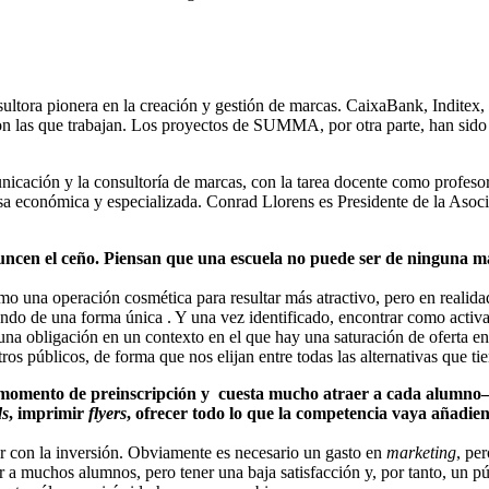
sultora pionera en la creación y gestión de marcas. CaixaBank, Inditex
con las que trabajan. Los proyectos de SUMMA, por otra parte, han si
municación y la consultoría de marcas, con la tarea docente como pro
ensa económica y especializada. Conrad Llorens es Presidente de la As
runcen el ceño. Piensan que una escuela no puede ser de ninguna 
o una operación cosmética para resultar más atractivo, pero en realidad 
undo de una forma única . Y una vez identificado, encontrar como activa
a obligación en un contexto en el que hay una saturación de oferta en to
os públicos, de forma que nos elijan entre todas las alternativas que ti
 momento de preinscripción y cuesta mucho atraer a cada alumno
ds
, imprimir
flyers
, ofrecer todo lo que la competencia vaya añadiend
r con la inversión. Obviamente es necesario un gasto en
marketing
, pe
er a muchos alumnos, pero tener una baja satisfacción y, por tanto, un p