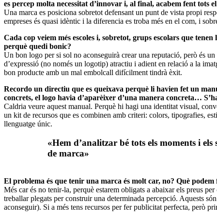
es percep molta necessitat d’innovar i, al final, acabem fent tots e
Una marca es posiciona sobretot defensant un punt de vista propi respec
empreses és quasi idèntic i la diferencia es troba més en el com, i sobr
Cada cop veiem més escoles i, sobretot, grups escolars que tenen l
perquè quedi bonic?
Un bon logo per si sol no aconseguirà crear una reputació, però és un b
d’expressió (no només un logotip) atractiu i adient en relació a la i
bon producte amb un mal embolcall difícilment tindrà èxit.
Recordo un directiu que es queixava perquè li havien fet un manual
concrets, el logo havia d’aparèixer d’una manera concreta… S’ha 
Caldria veure aquest manual. Perquè hi hagi una identitat visual, convé
un kit de recursos que es combinen amb criteri: colors, tipografies, es
llenguatge únic.
«Hem d’analitzar bé tots els moments i els
de marca»
El problema és que tenir una marca és molt car, no? Què podem fer
Més car és no tenir-la, perquè estarem obligats a abaixar els preus per
treballar plegats per construir una determinada percepció. Aquests són
aconseguir). Si a més tens recursos per fer publicitat perfecta, però prim