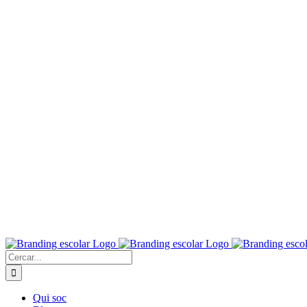
Skip
to
content
Cerca
…
Qui soc