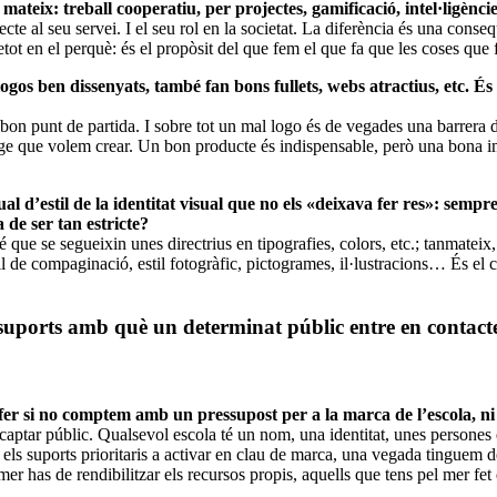
l mateix: treball cooperatiu, per projectes, gamificació, intel·ligènc
te al seu servei. I el seu rol en la societat. La diferència és una conseq
etot en el perquè: és el propòsit del que fem el que fa que les coses que 
ogos ben dissenyats, també fan bons fullets, webs atractius, etc. És
on punt de partida. I sobre tot un mal logo és de vegades una barrera d’e
matge que volem crear. Un bon producte és indispensable, però una bona i
 d’estil de la identitat visual que no els «deixava fer res»: sempre
de ser tan estricte?
 que se segueixin unes directrius en tipografies, colors, etc.; tanmateix
til de compaginació, estil fotogràfic, pictogrames, il·lustracions… És e
 suports amb què un determinat públic entre en contacte
 si no comptem amb un pressupost per a la marca de l’escola, ni pe
 captar públic. Qualsevol escola té un nom, una identitat, unes persones 
 els suports prioritaris a activar en clau de marca, una vegada tinguem
er has de rendibilitzar els recursos propis, aquells que tens pel mer fet d