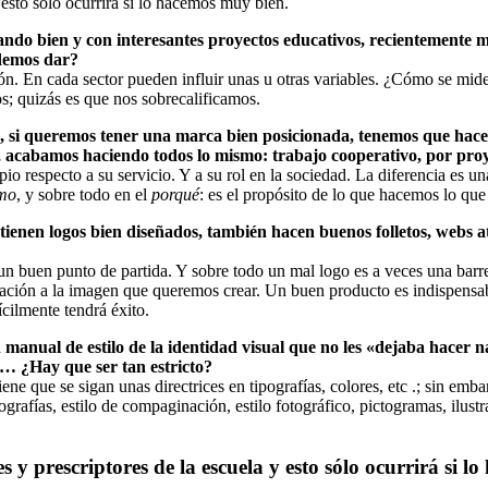
 esto sólo ocurrirá si lo hacemos muy bien.
jando bien y con interesantes proyectos educativos, recientemente
odemos dar?
ión. En cada sector pueden influir unas u otras variables. ¿Cómo se mid
s; quizás es que nos sobrecalificamos.
 si queremos tener una marca bien posicionada, tenemos que hacer 
l, acabamos haciendo todos lo mismo: trabajo cooperativo, por proy
o respecto a su servicio. Y a su rol en la sociedad. La diferencia es 
mo
, y sobre todo en el
porqué
: es el propósito de lo que hacemos lo qu
ienen logos bien diseñados, también hacen buenos folletos, webs at
n buen punto de partida. Y sobre todo un mal logo es a veces una barrer
elación a la imagen que queremos crear. Un buen producto es indispensa
cilmente tendrá éxito.
anual de estilo de la identidad visual que no les «dejaba hacer na
a… ¿Hay que ser tan estricto?
e que se sigan unas directrices en tipografías, colores, etc .; sin emba
pografías, estilo de compaginación, estilo fotográfico, pictogramas, ilu
 y prescriptores de la escuela y esto sólo ocurrirá si 