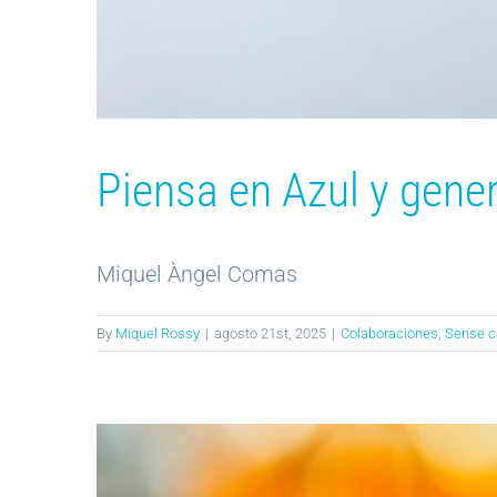
Piensa en Azul y gene
Miquel Àngel Comas
By
Miquel Rossy
|
agosto 21st, 2025
|
Colaboraciones
,
Sense c