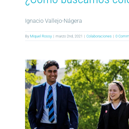
Ignacio Vallejo-Nágera
By
Miquel Rossy
|
marzo 2nd, 2021
|
Colaboraciones
|
0 Comm