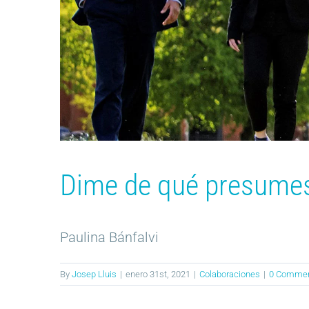
Dime de qué presume
Paulina Bánfalvi
By
Josep Lluis
|
enero 31st, 2021
|
Colaboraciones
|
0 Comme