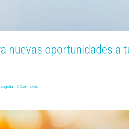
ra nuevas oportunidades a t
ategoria
|
6 Comments