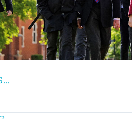
s…
nts