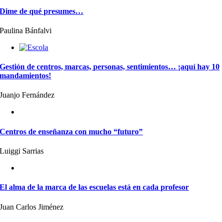
Dime de qué presumes…
Paulina Bánfalvi
Gestión de centros, marcas, personas, sentimientos… ¡aquí hay 10
mandamientos!
Juanjo Fernández
Centros de enseñanza con mucho “futuro”
Luiggi Sarrias
El alma de la marca de las escuelas está en cada profesor
Juan Carlos Jiménez