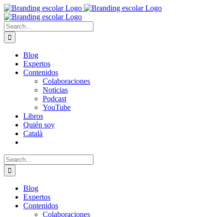
Skip
to
content
Search
for:
Blog
Expertos
Contenidos
Colaboraciones
Noticias
Podcast
YouTube
Libros
Quién soy
Català
Search
for:
Blog
Expertos
Contenidos
Colaboraciones