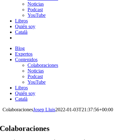
Noticias
Podcast
YouTube
Libros
Quién soy
Català
Blog
Expertos
Contenidos
Colaboraciones
Noticias
Podcast
YouTube
Libros
Quién soy
Català
Colaboraciones
Josep Lluis
2022-01-03T21:37:56+00:00
Colaboraciones