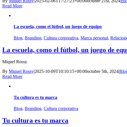
By
Miquel Rossy
|
2025-02-06T17:27:23+00:00
octubre 21st, 2024
|
Bl
Read More
La escuela, como el fútbol, un juego de equipo
Blog
,
Branding
,
Cultura corporativa
,
Marca personal
,
Relacion
La escuela, como el fútbol, un juego de eq
Miquel Rossy
By
Miquel Rossy
|
2025-10-09T10:10:15+00:00
octubre 5th, 2024
|
Blo
Read More
Tu cultura es tu marca
Blog
,
Branding
,
Cultura corporativa
Tu cultura es tu marca