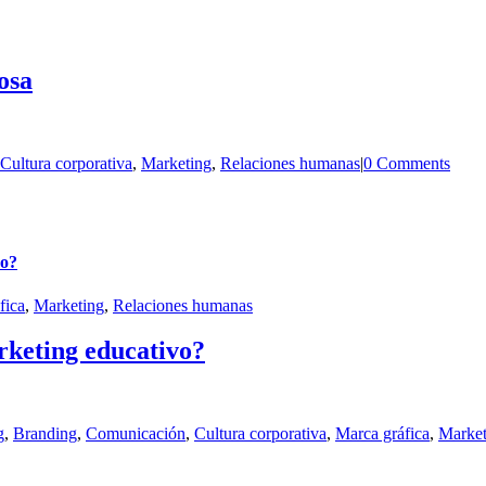
osa
Cultura corporativa
,
Marketing
,
Relaciones humanas
|
0 Comments
vo?
fica
,
Marketing
,
Relaciones humanas
rketing educativo?
g
,
Branding
,
Comunicación
,
Cultura corporativa
,
Marca gráfica
,
Market