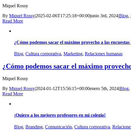
Miquel Rossy
By
Miquel Rossy
|
2025-02-06T17:25:18+00:00
junio 3rd, 2024
|
Blog
,
Read More
¿Cómo podemos sacar el máximo provecho a las encuesta
Blog
,
Cultura corporativa
,
Marketing
,
Relaciones humanas
¿Cómo podemos sacar el máximo provecho 
Miquel Rossy
By
Miquel Rossy
|
2024-01-12T15:56:15+00:00
enero 5th, 2024
|
Blog
,
Read More
¡Quiero a los mejores profesores en mi colegio!
Blog
,
Branding
,
Comunicación
,
Cultura corporativa
,
Relacion