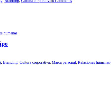
og
,
Branding
,
Cultura corporativa
|
0 Comments
es humanas
uipo
g
,
Branding
,
Cultura corporativa
,
Marca personal
,
Relaciones humanas
|