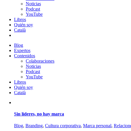
Noticias
Podcast
YouTube
Libros
Quién soy
Català
Blog
Expertos
Contenidos
Colaboraciones
Noticias
Podcast
YouTube
Libros
Quién soy
Català
Sin líderes, no hay marca
Blog
,
Branding
,
Cultura corporativa
,
Marca personal
,
Relacion