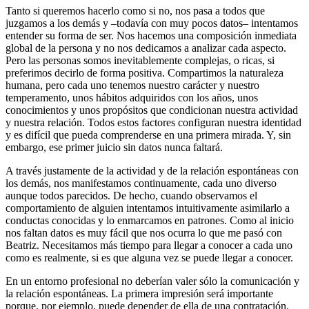
Tanto si queremos hacerlo como si no, nos pasa a todos que
juzgamos a los demás y –todavía con muy pocos datos– intentamos
entender su forma de ser. Nos hacemos una composición inmediata
global de la persona y no nos dedicamos a analizar cada aspecto.
Pero las personas somos inevitablemente complejas, o ricas, si
preferimos decirlo de forma positiva. Compartimos la naturaleza
humana, pero cada uno tenemos nuestro carácter y nuestro
temperamento, unos hábitos adquiridos con los años, unos
conocimientos y unos propósitos que condicionan nuestra actividad
y nuestra relación. Todos estos factores configuran nuestra identidad
y es difícil que pueda comprenderse en una primera mirada. Y, sin
embargo, ese primer juicio sin datos nunca faltará.
A través justamente de la actividad y de la relación espontáneas con
los demás, nos manifestamos continuamente, cada uno diverso
aunque todos parecidos. De hecho, cuando observamos el
comportamiento de alguien intentamos intuitivamente asimilarlo a
conductas conocidas y lo enmarcamos en patrones. Como al inicio
nos faltan datos es muy fácil que nos ocurra lo que me pasó con
Beatriz. Necesitamos más tiempo para llegar a conocer a cada uno
como es realmente, si es que alguna vez se puede llegar a conocer.
En un entorno profesional no deberían valer sólo la comunicación y
la relación espontáneas. La primera impresión será importante
porque, por ejemplo, puede depender de ella de una contratación.