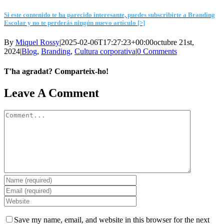
Si este contenido te ha parecido interesante, puedes subscribirte a Branding
Escolar y no te perderás ningún nuevo artículo [>]
By
Miquel Rossy
|
2025-02-06T17:27:23+00:00
octubre 21st,
2024
|
Blog
,
Branding
,
Cultura corporativa
|
0 Comments
T'ha agradat? Comparteix-ho!
Facebook
X
LinkedIn
WhatsApp
Telegram
Email
Leave A Comment
Comment
Save my name, email, and website in this browser for the next