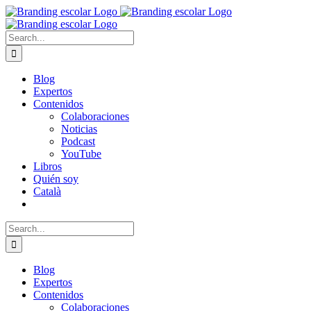
Skip
to
content
Search
for:
Blog
Expertos
Contenidos
Colaboraciones
Noticias
Podcast
YouTube
Libros
Quién soy
Català
Search
for:
Blog
Expertos
Contenidos
Colaboraciones