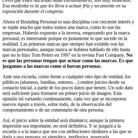
creen que estén haciendo nada extraordinario, son muy modestos.
Esa modestia es la que les lleva a actuar fría y secamente en su
exposición durante el congreso.
Ahora el Branding Personal es una disciplina con creciente interés y
se repite mucho que todos somos una marca, como lo son las
empresas. Haberlo expuesto a la inversa, empezando por la marca
personal, es interesante porque es justamente lo que sucede en la
realidad. Las primeras marcas que siempre han existido son las
marcas personales, aunque nunca se hubiera hablado de ello hasta
que no lo hizo Tom Peters en 1997 en la revista Fast Company.
No
es que las personas tengan que actuar como las marcas. Es que
juzgamos a las marcas como si fueran personas
.
Ante una escuela, como frente a cualquier otro tipo de entidad, los
públicos (alumnos, familias, entorno…) emiten juicios desde su
contacto inicial, a partir de los pocos datos que tienen. Un solo dato
será suficiente para formarse un primer juicio de imagen. Esta
opinión irá variando continuamente, cada vez que se incorporen
nuevos
inputs
a través, sobre todo, de la observación del
comportamiento o de un comentario de otra persona.
Así, el juicio sobre la entidad será dinámico; aunque la primera
impresión sea importante, no será definitiva. Y se juzgará a la
escuela o a la marca que sea con atribuciones similares a las que se
daría a una persona: es simpática, irreflexiva, reservada…