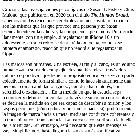
Gracias a las investigaciones psicológicas de Susan T. Fiske y Chris
Malone, que publicaron en 2020 con el título
The Human Brand
,
sabemos que las reacciones cerebrales que nos suscita una marca
son las mismas que las que provoca una persona y se basan
esencialmente en la calidez y la competencia percibidas. Por decirlo
llanamente, con un ejemplo, si regalamos un iPhone 16 a un
adolescente, en su cerebro se desatará la oxitocina, como si se
hubiera enamorado, reacción que no tendrá si le regalamos un
Oppo.
Las marcas son humanas. Una escuela, al fin y al cabo, es un equipo
humano –una suma de complejidades manifestadas a través de su
cultura corporativa– que tiene un propósito educativo y se comporta
colectivamente de forma similar a como lo hace singularmente una
persona: con amabilidad o rigidez , con desidia o interés, con
serenidad o excitación… En la medida en que la escuela sepa
reconocer y definir su identidad, a través de su cultura corporativa,
es decir en la medida en que sea capaz de describir su misión y los
rasgos peculiares (cómo educa y por qué lo hace así), podrá orientar
la imagen de marca hacia su meta, mediante conductos coherentes y
la transmitirá con transparencia. La marca se convertirá en la huella
de la identidad. Sin embargo, será necesario que este mensaje se
vaya simplificando, hasta llegar a la síntesis más significativa.