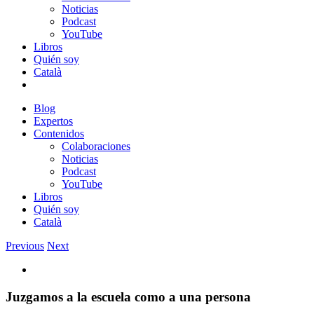
Noticias
Podcast
YouTube
Libros
Quién soy
Català
Blog
Expertos
Contenidos
Colaboraciones
Noticias
Podcast
YouTube
Libros
Quién soy
Català
Previous
Next
View
Larger
Image
Juzgamos a la escuela como a una persona