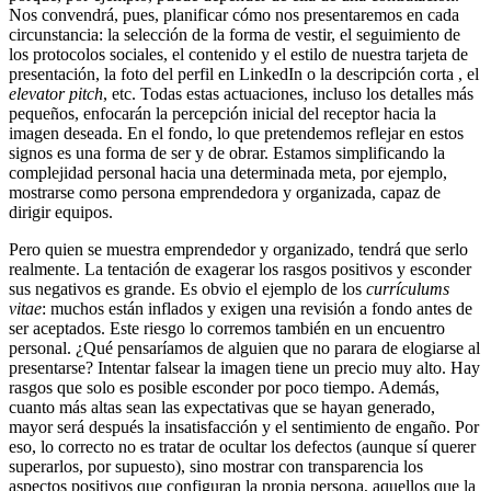
Nos convendrá, pues, planificar cómo nos presentaremos en cada
circunstancia: la selección de la forma de vestir, el seguimiento de
los protocolos sociales, el contenido y el estilo de nuestra tarjeta de
presentación, la foto del perfil en LinkedIn o la descripción corta , el
elevator pitch
, etc. Todas estas actuaciones, incluso los detalles más
pequeños, enfocarán la percepción inicial del receptor hacia la
imagen deseada. En el fondo, lo que pretendemos reflejar en estos
signos es una forma de ser y de obrar. Estamos simplificando la
complejidad personal hacia una determinada meta, por ejemplo,
mostrarse como persona emprendedora y organizada, capaz de
dirigir equipos.
Pero quien se muestra emprendedor y organizado, tendrá que serlo
realmente. La tentación de exagerar los rasgos positivos y esconder
sus negativos es grande. Es obvio el ejemplo de los
currículums
vitae
: muchos están inflados y exigen una revisión a fondo antes de
ser aceptados. Este riesgo lo corremos también en un encuentro
personal. ¿Qué pensaríamos de alguien que no parara de elogiarse al
presentarse? Intentar falsear la imagen tiene un precio muy alto. Hay
rasgos que solo es posible esconder por poco tiempo. Además,
cuanto más altas sean las expectativas que se hayan generado,
mayor será después la insatisfacción y el sentimiento de engaño. Por
eso, lo correcto no es tratar de ocultar los defectos (aunque sí querer
superarlos, por supuesto), sino mostrar con transparencia los
aspectos positivos que configuran la propia persona, aquellos que la