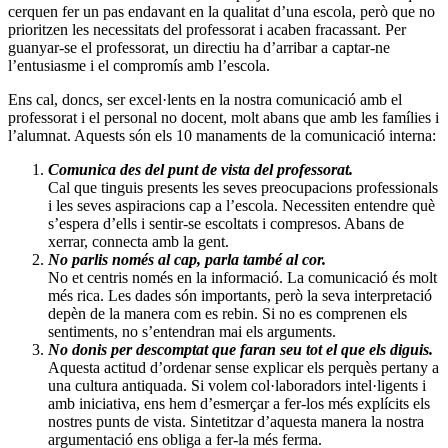
cerquen fer un pas endavant en la qualitat d’una escola, però que no
prioritzen les necessitats del professorat i acaben fracassant. Per
guanyar-se el professorat, un directiu ha d’arribar a captar-ne
l’entusiasme i el compromís amb l’escola.
Ens cal, doncs, ser excel·lents en la nostra comunicació amb el
professorat i el personal no docent, molt abans que amb les famílies i
l’alumnat. Aquests són els 10 manaments de la comunicació interna:
Comunica des del punt de vista del professorat.
Cal que tinguis presents les seves preocupacions professionals
i les seves aspiracions cap a l’escola. Necessiten entendre què
s’espera d’ells i sentir-se escoltats i compresos. Abans de
xerrar, connecta amb la gent.
No parlis només al cap, parla també al cor.
No et centris només en la informació. La comunicació és molt
més rica. Les dades són importants, però la seva interpretació
depèn de la manera com es rebin. Si no es comprenen els
sentiments, no s’entendran mai els arguments.
No donis per descomptat que faran seu tot el que els diguis.
Aquesta actitud d’ordenar sense explicar els perquès pertany a
una cultura antiquada. Si volem col·laboradors intel·ligents i
amb iniciativa, ens hem d’esmerçar a fer-los més explícits els
nostres punts de vista. Sintetitzar d’aquesta manera la nostra
argumentació ens obliga a fer-la més ferma.