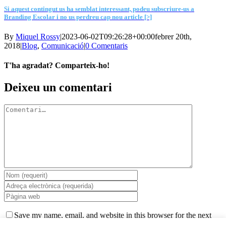
Si aquest contingut us ha semblat interessant, podeu subscriure-us a
Branding Escolar i no us perdreu cap nou article [>]
By
Miquel Rossy
|
2023-06-02T09:26:28+00:00
febrer 20th,
2018
|
Blog
,
Comunicació
|
0 Comentaris
T'ha agradat? Comparteix-ho!
Facebook
X
LinkedIn
WhatsApp
Telegram
Email:
Deixeu un comentari
Comment
Save my name, email, and website in this browser for the next
time I comment.