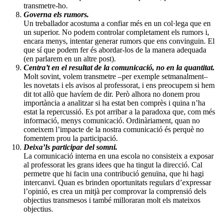
transmetre-ho.
Governa els rumors.
Un treballador acostuma a confiar més en un col·lega que en
un superior. No podem controlar completament els rumors i,
encara menys, intentar generar rumors que ens convinguin. El
que sí que podem fer és abordar-los de la manera adequada
(en parlarem en un altre post).
Centra’t en el resultat de la comunicació, no en la quantitat.
Molt sovint, volem transmetre –per exemple setmanalment–
les novetats i els avisos al professorat, i ens preocupem si hem
dit tot allò que havíem de dir. Però alhora no donem prou
importància a analitzar si ha estat ben comprès i quina n’ha
estat la repercussió. Es pot arribar a la paradoxa que, com més
informació, menys comunicació. Ordinàriament, quan no
coneixem l’impacte de la nostra comunicació és perquè no
fomentem prou la participació.
Deixa’ls participar del somni.
La comunicació interna en una escola no consisteix a exposar
al professorat les grans idees que ha tingut la direcció. Cal
permetre que hi facin una contribució genuïna, que hi hagi
intercanvi. Quan es brinden oportunitats regulars d’expressar
l’opinió, es crea un mitjà per comprovar la comprensió dels
objectius transmesos i també milloraran molt els mateixos
objectius.