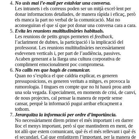
No usis mai l’e-mail per estalviar una conversa.
Les intranets i els correuss poden ser un mitjà excel·lent per
donar informacions detallades, de manera ràpida i eficaç, però
els manca la part no verbal de la comunicació. Mai no
aconseguiran el que sí que pot donar una conversa cara a cara.
Evita les reunions multitudinàries habituals.
Les reunions de petits grups permeten el
feedback
,
l’aclariment de dubtes, la participació i la implicació del
professorat. Les reunions multitudinàries necessàriament
esdevenen verticals i, per part de l’audiència, passives.
Acaben generant a la llarga una cultura corporativa de
compliment emocionalment poc compromesa.
No callis res que hagis de comunicar.
Quan no s’explica el que caldria explicar, es generen
pressuposicions, es generen veritats a mitges, es provoca la
rumorologia. I tingues en compte que no hi haurà prou amb
una sola vegada. Especialment, en moments de crisi, de canvi,
de nous projectes, cal pensar la manera de repetir sense
cansar, perquè la informació pugui arribar eficaçment a
tothom.
Jerarquitza la informació per ordre d’importància.
No necessàriament direm primer el més important i en darrer
lloc el menys important, però sí que mantindrem en ment, de
tot allò que estem comunicant, què és el més rellevant i què és
el secundari. Cal que emfatitzem l’important, per la manera de