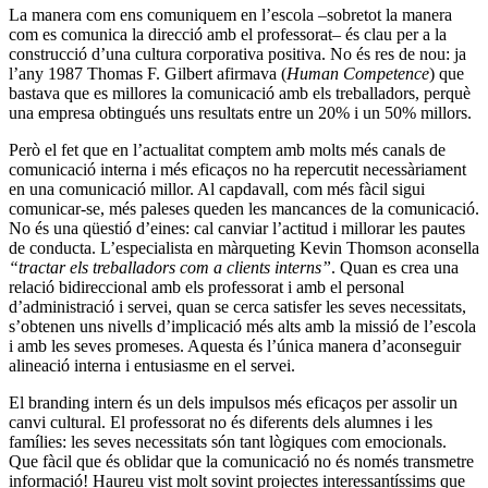
La manera com ens comuniquem en l’escola –sobretot la manera
com es comunica la direcció amb el professorat– és clau per a la
construcció d’una cultura corporativa positiva. No és res de nou: ja
l’any 1987 Thomas F. Gilbert afirmava (
Human Competence
) que
bastava que es millores la comunicació amb els treballadors, perquè
una empresa obtingués uns resultats entre un 20% i un 50% millors.
Però el fet que en l’actualitat comptem amb molts més canals de
comunicació interna i més eficaços no ha repercutit necessàriament
en una comunicació millor. Al capdavall, com més fàcil sigui
comunicar-se, més paleses queden les mancances de la comunicació.
No és una qüestió d’eines: cal canviar l’actitud i millorar les pautes
de conducta. L’especialista en màrqueting Kevin Thomson aconsella
“tractar els treballadors com a clients interns”
. Quan es crea una
relació bidireccional amb els professorat i amb el personal
d’administració i servei, quan se cerca satisfer les seves necessitats,
s’obtenen uns nivells d’implicació més alts amb la missió de l’escola
i amb les seves promeses. Aquesta és l’única manera d’aconseguir
alineació interna i entusiasme en el servei.
El branding intern és un dels impulsos més eficaços per assolir un
canvi cultural. El professorat no és diferents dels alumnes i les
famílies: les seves necessitats són tant lògiques com emocionals.
Que fàcil que és oblidar que la comunicació no és només transmetre
informació! Haureu vist molt sovint projectes interessantíssims que