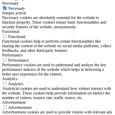
Necessary
Necessary
Sempre activat
Necessary cookies are absolutely essential for the website to
function properly. These cookies ensure basic functionalities and
security features of the website, anonymously.
Functional
Functional
Functional cookies help to perform certain functionalities like
sharing the content of the website on social media platforms, collect
feedbacks, and other third-party features.
Performance
Performance
Performance cookies are used to understand and analyze the key
performance indexes of the website which helps in delivering a
better user experience for the visitors.
Analytics
Analytics
Analytical cookies are used to understand how visitors interact with
the website. These cookies help provide information on metrics the
number of visitors, bounce rate, traffic source, etc.
Advertisement
Advertisement
Advertisement cookies are used to provide visitors with relevant ads