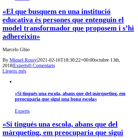
«El que busquem en una institució
educativa és persones que entenguin el
model transformador que proposem i s’hi
adhereixin»
Marcelo Ghio
By
Miquel Rossy
|
2021-02-16T18:30:22+00:00
octubre 13th,
2018
|
Experts
|
0 Comentaris
Llegeix més
«Si tingués una escola, abans que del màrqueting, em
preocuparia que sigui una bona escola»
Experts
«Si tingués una escola, abans que del
màrqueting, em preocuparia que sigui