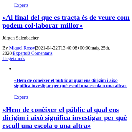
Experts
«Al final del que es tracta és de veure com
podem col·laborar millor»
Jürgen Salenbacher
By
Miquel Rossy
|
2021-04-22T13:40:08+00:00
maig 25th,
2020
|
Experts
|
0 Comentaris
Llegeix més
«Hem de conèixer el públic al qual ens dirigim i això
significa investigar per què escull una escola o una altra»
Experts
«Hem de conèixer el públic al qual ens
dirigim i això significa investigar per què
escull una escola o una altra»