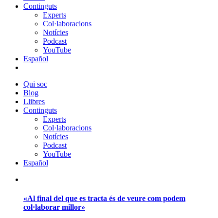
Continguts
Experts
Col·laboracions
Notícies
Podcast
YouTube
Español
Qui soc
Blog
Llibres
Continguts
Experts
Col·laboracions
Notícies
Podcast
YouTube
Español
«Al final del que es tracta és de veure com podem
col·laborar millor»