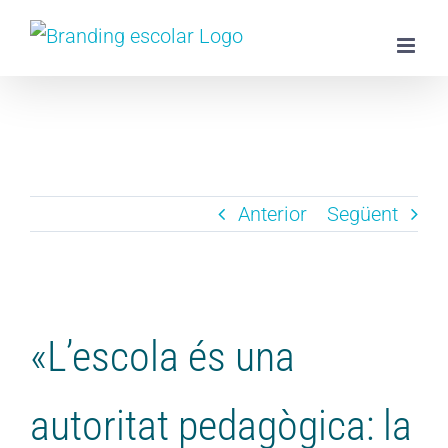
Skip
to
content
Anterior
Següent
View
Larger
«L’escola és una
Image
autoritat pedagògica: la