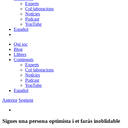
Experts
Col·laboracions
Notícies
Podcast
YouTube
Español
Qui soc
Blog
Llibres
Continguts
Experts
Col·laboracions
Notícies
Podcast
YouTube
Español
Anterior
Següent
View
Larger
Image
Sigues una persona optimista i et faràs inoblidable