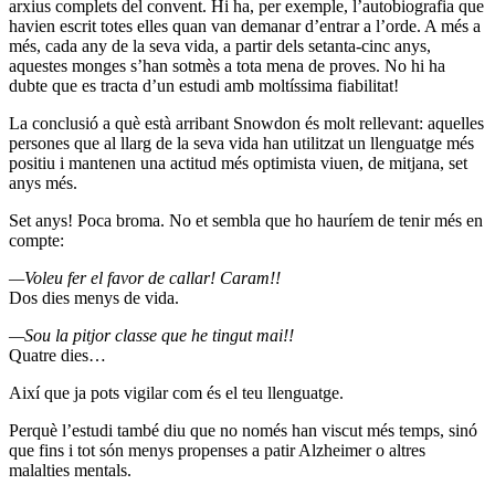
arxius complets del convent. Hi ha, per exemple, l’autobiografia que
havien escrit totes elles quan van demanar d’entrar a l’orde. A més a
més, cada any de la seva vida, a partir dels setanta-cinc anys,
aquestes monges s’han sotmès a tota mena de proves. No hi ha
dubte que es tracta d’un estudi amb moltíssima fiabilitat!
La conclusió a què està arribant Snowdon és molt rellevant: aquelles
persones que al llarg de la seva vida han utilitzat un llenguatge més
positiu i mantenen una actitud més optimista viuen, de mitjana, set
anys més.
Set anys! Poca broma. No et sembla que ho hauríem de tenir més en
compte:
—Voleu fer el favor de callar! Caram!!
Dos dies menys de vida.
—Sou la pitjor classe que he tingut mai!!
Quatre dies…
Així que ja pots vigilar com és el teu llenguatge.
Perquè l’estudi també diu que no només han viscut més temps, sinó
que fins i tot són menys propenses a patir Alzheimer o altres
malalties mentals.