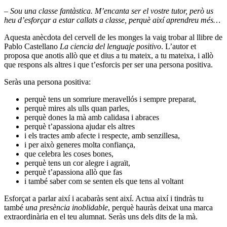
– Sou una classe fantàstica. M’encanta ser el vostre tutor, però us
heu d’esforçar a estar callats a classe, perquè així aprendreu més…
Aquesta anècdota del cervell de les monges la vaig trobar al llibre de
Pablo Castellano
La ciencia del lenguaje positivo
. L’autor et
proposa que anotis allò que et dius a tu mateix, a tu mateixa, i allò
que respons als altres i que t’esforcis per ser una persona positiva.
Seràs una persona positiva:
perquè tens un somriure meravellós i sempre preparat,
perquè mires als ulls quan parles,
perquè dones la mà amb calidasa i abraces
perquè t’apassiona ajudar els altres
i els tractes amb afecte i respecte, amb senzillesa,
i per això generes molta confiança,
que celebra les coses bones,
perquè tens un cor alegre i agraït,
perquè t’apassiona allò que fas
i també saber com se senten els que tens al voltant
Esforçat a parlar així i acabaràs sent així. Actua així i tindràs tu
també
una presència inoblidable
, perquè hauràs deixat una marca
extraordinària en el teu alumnat. Seràs uns dels dits de la mà.