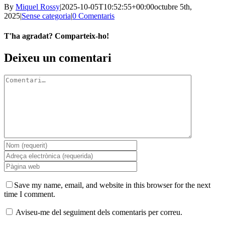
By
Miquel Rossy
|
2025-10-05T10:52:55+00:00
octubre 5th,
2025
|
Sense categoria
|
0 Comentaris
T'ha agradat? Comparteix-ho!
Facebook
X
LinkedIn
WhatsApp
Telegram
Email:
Deixeu un comentari
Comment
Save my name, email, and website in this browser for the next
time I comment.
Aviseu-me del seguiment dels comentaris per correu.