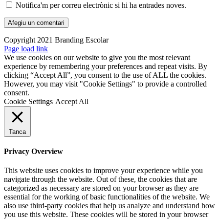
Notifica'm per correu electrònic si hi ha entrades noves.
Copyright 2021 Branding Escolar
X
Instagram
LinkedIn
YouTube
Email:
Facebook
Page load link
We use cookies on our website to give you the most relevant
experience by remembering your preferences and repeat visits. By
clicking “Accept All”, you consent to the use of ALL the cookies.
However, you may visit "Cookie Settings" to provide a controlled
consent.
Cookie Settings
Accept All
Tanca
Privacy Overview
This website uses cookies to improve your experience while you
navigate through the website. Out of these, the cookies that are
categorized as necessary are stored on your browser as they are
essential for the working of basic functionalities of the website. We
also use third-party cookies that help us analyze and understand how
you use this website. These cookies will be stored in your browser