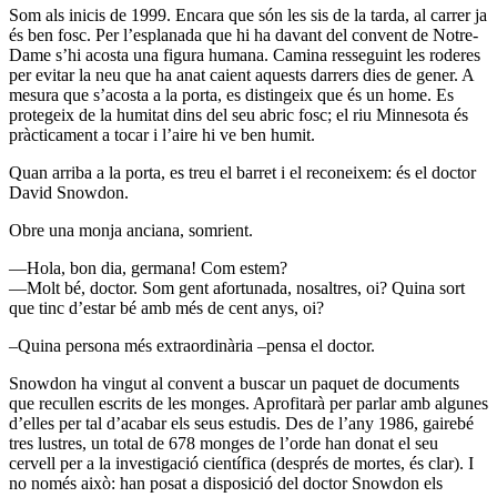
Som als inicis de 1999. Encara que són les sis de la tarda, al carrer ja
és ben fosc. Per l’esplanada que hi ha davant del convent de Notre-
Dame s’hi acosta una figura humana. Camina resseguint les roderes
per evitar la neu que ha anat caient aquests darrers dies de gener. A
mesura que s’acosta a la porta, es distingeix que és un home. Es
protegeix de la humitat dins del seu abric fosc; el riu Minnesota és
pràcticament a tocar i l’aire hi ve ben humit.
Quan arriba a la porta, es treu el barret i el reconeixem: és el doctor
David Snowdon.
Obre una monja anciana, somrient.
—Hola, bon dia, germana! Com estem?
—Molt bé, doctor. Som gent afortunada, nosaltres, oi? Quina sort
que tinc d’estar bé amb més de cent anys, oi?
–Quina persona més extraordinària –pensa el doctor.
Snowdon ha vingut al convent a buscar un paquet de documents
que recullen escrits de les monges. Aprofitarà per parlar amb algunes
d’elles per tal d’acabar els seus estudis. Des de l’any 1986, gairebé
tres lustres, un total de 678 monges de l’orde han donat el seu
cervell per a la investigació científica (després de mortes, és clar). I
no només això: han posat a disposició del doctor Snowdon els