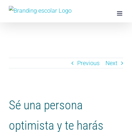
Skip
to
content
Previous
Next
View
Larger
Sé una persona
Image
optimista y te harás