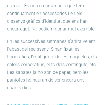
escolar. És una recomanació que fem
contínuament en assessories i en els
dissenys gràfics d’identitat que ens han
encarregat. No podíem donar mal exemple.
En les successives setmanes s’anirà veient
l’abast del redisseny. S’han fixat les
tipografies, l’estil gràfic de les maquetes, els
colors corporatius, el to dels continguts, etc.
Les sabates ja no són de paper, però les
pantofes ho hauran de ser encara uns
quants dies.
By
Miquel Rossy
|
març 14th, 2019
|
Notícies
|
0 Comentaris