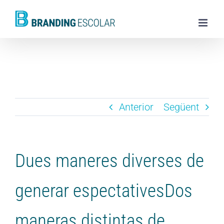
Skip
to
content
Anterior
Següent
Dues maneres diverses de
generar espectatives
Dos
maneras distintas de