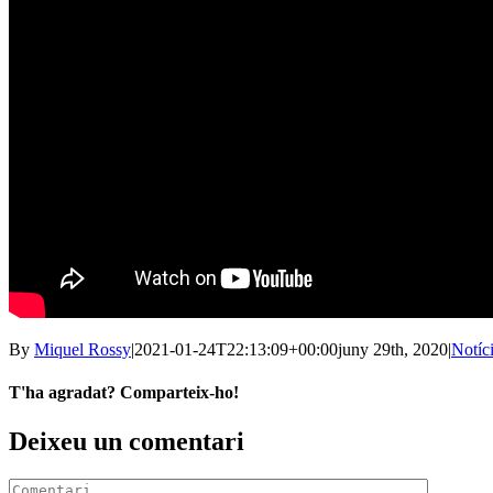
By
Miquel Rossy
|
2021-01-24T22:13:09+00:00
juny 29th, 2020
|
Notíc
T'ha agradat? Comparteix-ho!
Facebook
X
LinkedIn
WhatsApp
Telegram
Email:
Deixeu un comentari
Comment