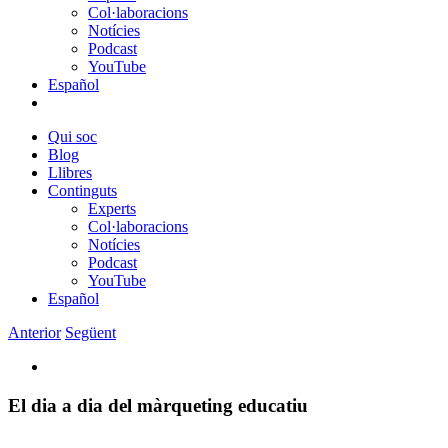
Col·laboracions
Notícies
Podcast
YouTube
Español
Qui soc
Blog
Llibres
Continguts
Experts
Col·laboracions
Notícies
Podcast
YouTube
Español
Anterior
Següent
View
Larger
Image
El dia a dia del màrqueting educatiu