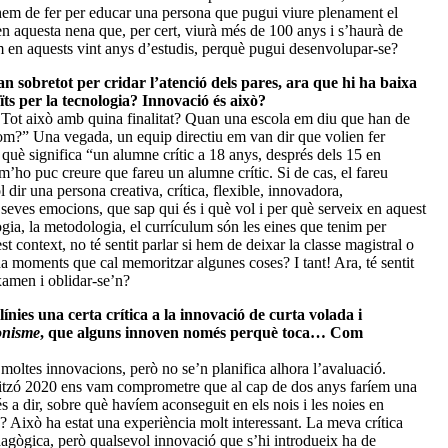
 hem de fer per educar una persona que pugui viure plenament el
n aquesta nena que, per cert, viurà més de 100 anys i s’haurà de
em en aquests vint anys d’estudis, perquè pugui desenvolupar-se?
 sobretot per cridar l’atenció dels pares, ara que hi ha baixa
ïts per la tecnologia? Innovació és això?
 Tot això amb quina finalitat? Quan una escola em diu que han de
othom?” Una vegada, un equip directiu em van dir que volien fer
r què significa “un alumne crític a 18 anys, després dels 15 en
’ho puc creure que fareu un alumne crític. Si de cas, el fareu
 dir una persona creativa, crítica, flexible, innovadora,
seves emocions, que sap qui és i què vol i per què serveix en aquest
gia, la metodologia, el currículum són les eines que tenim per
t context, no té sentit parlar si hem de deixar la classe magistral o
a moments que cal memoritzar algunes coses? I tant! Ara, té sentit
xamen i oblidar-se’n?
ínies una certa crítica a la innovació de curta volada i
onisme
, que alguns innoven només perquè toca… Com
t moltes innovacions, però no se’n planifica alhora l’avaluació.
ritzó 2020 ens vam comprometre que al cap de dos anys faríem una
s a dir, sobre què havíem aconseguit en els nois i les noies en
? Això ha estat una experiència molt interessant. La meva crítica
agògica, però qualsevol innovació que s’hi introdueix ha de