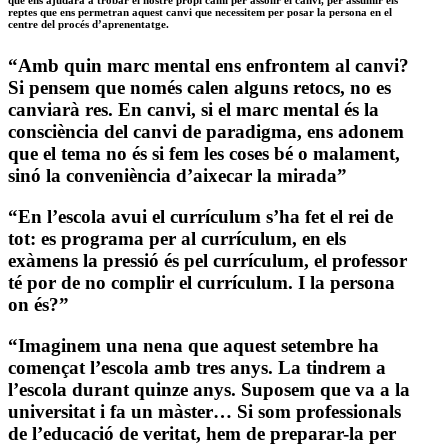
que ens ajudarà a trobar el nostre propi camí per assolir el canvi, per assumir els
reptes que ens permetran aquest canvi que necessitem per posar la persona en el
centre del procés d’aprenentatge.
“Amb quin marc mental ens enfrontem al canvi?
Si pensem que només calen alguns retocs, no es
canviarà res. En canvi, si el marc mental és la
consciència del canvi de paradigma, ens adonem
que el tema no és si fem les coses bé o malament,
sinó la conveniència d’aixecar la mirada”
“En l’escola avui el currículum s’ha fet el rei de
tot: es programa per al currículum, en els
exàmens la pressió és pel currículum, el professor
té por de no complir el currículum. I la persona
on és?”
“Imaginem una nena que aquest setembre ha
començat l’escola amb tres anys. La tindrem a
l’escola durant quinze anys. Suposem que va a la
universitat i fa un màster… Si som professionals
de l’educació de veritat, hem de preparar-la per