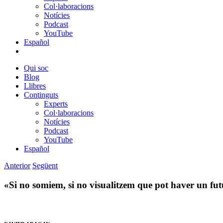
Col·laboracions
Notícies
Podcast
YouTube
Español
Qui soc
Blog
Llibres
Continguts
Experts
Col·laboracions
Notícies
Podcast
YouTube
Español
Anterior
Següent
«Si no somiem, si no visualitzem que pot haver un fu