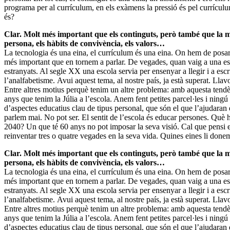
programa per al currículum, en els exàmens la pressió és pel currículum
és?
Clar. Molt més important que els continguts, però també que la 
persona, els hàbits de convivència, els valors…
La tecnologia és una eina, el currículum és una eina. On hem de posar-
més important que en tornem a parlar. De vegades, quan vaig a una e
estranyats. Al segle XX una escola servia per ensenyar a llegir i a esc
l’analfabetisme. Avui aquest tema, al nostre país, ja està superat. Ll
Entre altres motius perquè tenim un altre problema: amb aquesta tendèn
anys que tenim la Júlia a l’escola. Anem fent petites parcel·les i ningú
d’aspectes educatius clau de tipus personal, que són el que l’ajudaran 
parlem mai. No pot ser. El sentit de l’escola és educar persones. Què
2040? Un que té 60 anys no pot imposar la seva visió. Cal que pensi e
reinventar tres o quatre vegades en la seva vida. Quines eines li don
Clar. Molt més important que els continguts, però també que la 
persona, els hàbits de convivència, els valors…
La tecnologia és una eina, el currículum és una eina. On hem de posar-
més important que en tornem a parlar. De vegades, quan vaig a una e
estranyats. Al segle XX una escola servia per ensenyar a llegir i a esc
l’analfabetisme. Avui aquest tema, al nostre país, ja està superat. Ll
Entre altres motius perquè tenim un altre problema: amb aquesta tendèn
anys que tenim la Júlia a l’escola. Anem fent petites parcel·les i ningú
d’aspectes educatius clau de tipus personal, que són el que l’ajudaran 