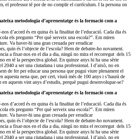
, el professor té por de no complir el currículum. I la persona on
mateixa metodologia d’aprenentatge és la formació com a
nos d’acord és en quina és la finalitat de l’educació. Cada dia és
scola els pregunto “Per què serveix una escola?”. Em miren
riure. Va haver-hi una gran creuada per erradicar
avors, quin és l’objecte de l’escola? Hem de debatre-ho novament.
cia a fixar-nos en el dia a dia, ningú no mira el recorregut dels 15
 no en té la perspectiva global. En quinze anys hi ha una sèrie
el 2040 a ser una ciutadana i una professional. I d’això, no en
 hem de fer per educar una persona que pugui viure plenament el
n aquesta nena que, per cert, viurà més de 100 anys i s’haurà de
em en aquests vint anys d’estudis, perquè pugui desenvolupar-se?
mateixa metodologia d’aprenentatge és la formació com a
nos d’acord és en quina és la finalitat de l’educació. Cada dia és
scola els pregunto “Per què serveix una escola?”. Em miren
riure. Va haver-hi una gran creuada per erradicar
avors, quin és l’objecte de l’escola? Hem de debatre-ho novament.
cia a fixar-nos en el dia a dia, ningú no mira el recorregut dels 15
 no en té la perspectiva global. En quinze anys hi ha una sèrie
el 2040 a ser una ciutadana i una professional. I d’això, no en