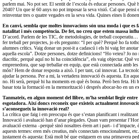
parlem mai. No pot ser. El sentit de l’escola és educar persones. Què
2040? Un que té 60 anys no pot imposar la seva visió. Cal que pensi e
reinventar tres o quatre vegades en la seva vida. Quines eines li don
En canvi, sembla que moltes innovacions són una moda i que es fan
natalitat i més competència. De fet, no creu que estem massa influ
D’acord. Parlem de les TIC, de metodologies, de treball cooperatiu…
fer treball per projectes, jo els pregunto: “I per què? Perquè ho fa t
alumnes crítics. Vaig donar un post-it a cadascú i els hi vaig fer anota
aquella escola”. Dotze persones, dotze definicions! “Ho veieu? Jo no m
diacrític, perquè aquí no hi ha coincidència”, els vaig objectar. Què vol
emprenedora, que sap treballar en equip, que està connectada amb les 
món? Hem de donar resposta a això. I per tant, cal innovar. La tecnolo
ajudar la persona. Per a mi, la vertadera innovació és aquesta. En aques
no. Hi serà, perquè hi ha moments en què és bona. Però ben feta. Hi h
basar tota la formació en la memorització i després abocar-ho en un e
Tanmateix, en algun moment del llibre, m’ha semblat llegir entre l
esgotadora. Així doncs reconeix que existeix actualment
innovaci
s’aconsegueix la innovació real?
La crítica que faig i em preocupa és que s’estan planificant i realitzan
Innovació i avaluació han d’anar plegades. Quan vam presentar l’Ho
avaluació externa –perquè sinó nosaltres érem art i part– i d’impacte, é
aquests termes: eren més creatius, més connectats emocionalment, etc.
justament és aquesta: Està molt bé que estiguem en una primavera ped