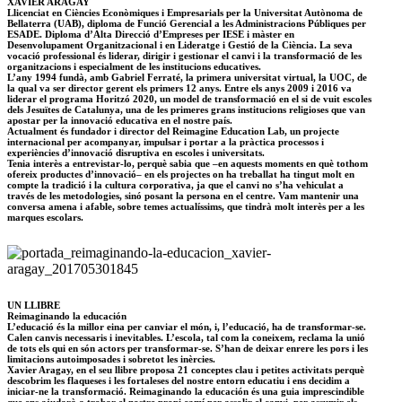
XAVIER ARAGAY
Llicenciat en Ciències Econòmiques i Empresarials per la Universitat Autònoma de
Bellaterra (UAB), diploma de Funció Gerencial a les Administracions Públiques per
ESADE. Diploma d’Alta Direcció d’Empreses per IESE i màster en
Desenvolupament Organitzacional i en Lideratge i Gestió de la Ciència. La seva
vocació professional és liderar, dirigir i gestionar el canvi i la transformació de les
organitzacions i especialment de les institucions educatives.
L’any 1994 fundà, amb Gabriel Ferraté, la primera universitat virtual, la UOC, de
la qual va ser director gerent els primers 12 anys. Entre els anys 2009 i 2016 va
liderar el programa Horitzó 2020, un model de transformació en el si de vuit escoles
dels Jesuïtes de Catalunya, una de les primeres grans institucions religioses que van
apostar per la innovació educativa en el nostre país.
Actualment és fundador i director del Reimagine Education Lab, un projecte
internacional per acompanyar, impulsar i portar a la pràctica processos i
experiències d’innovació disruptiva en escoles i universitats.
Tenia interès a entrevistar-lo, perquè sabia que –en aquests moments en què tothom
ofereix productes d’innovació– en els projectes on ha treballat ha tingut molt en
compte la tradició i la cultura corporativa, ja que el canvi no s’ha vehiculat a
través de les metodologies, sinó posant la persona en el centre. Vam mantenir una
conversa amena i afable, sobre temes actualíssims, que tindrà molt interès per a les
marques escolars.
UN LLIBRE
Reimaginando la educación
L’educació és la millor eina per canviar el món, i, l’educació, ha de transformar-se.
Calen canvis necessaris i inevitables. L’escola, tal com la coneixem, reclama la unió
de tots els qui en són actors per transformar-se. S’han de deixar enrere les pors i les
limitacions autoimposades i sobretot les inèrcies.
Xavier Aragay, en el seu llibre proposa 21 conceptes clau i petites activitats perquè
descobrim les flaqueses i les fortaleses del nostre entorn educatiu i ens decidim a
iniciar-ne la transformació.
Reimaginando la educación
és una guia imprescindible