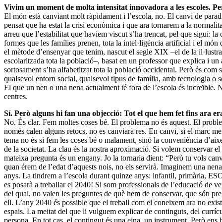
Vivim un moment de molta intensitat innovadora a les escoles. P
El món està canviant molt ràpidament i l’escola, no. El canvi de para
pensat que ha estat la crisi econòmica i que ara tornarem a la normal
arreu que l’estabilitat que havíem viscut s’ha trencat, pel que sigui: la c
formes que les famílies prenen, tota la intel·ligència artificial i el mó
el mètode d’ensenyar que tenim, nascut el segle XIX –el de la il·lustr
escolaritzada tota la població–, basat en un professor que explica i un
sortosament s’ha alfabetitzat tota la població occidental. Però és com
qualsevol entorn social, qualsevol tipus de família, amb tecnologia o 
El que un nen o una nena actualment té fora de l’escola és increïble. 
centres.
Sí. Però alguns hi fan una objecció: Tot el que hem fet fins ara 
No. És clar. Fem moltes coses bé. El problema no és aquest. El prob
només calen alguns retocs, no es canviarà res. En canvi, si el marc m
tema no és si fem les coses bé o malament, sinó la conveniència d’aix
de la societat. La clau és la nostra aproximació. Si volem conservar el
mateixa pregunta és un engany. Jo la tornaria dient: “Però tu vols can
quan érem de l’edat d’aquests nois, no els servirà. Imaginem una nena
anys. La tindrem a l’escola durant quinze anys: infantil, primària, ES
es posarà a treballar el 2040! Si som professionals de l’educació de ver
del qual, no valen les preguntes de què hem de conservar, que són preg
ell. L’any 2040 és possible que el treball com el coneixem ara no existei
espais. La meitat del que li vulguem explicar de continguts, del currí
persona. En tot cas, el contingut és una eina, un instrument. Però ens h