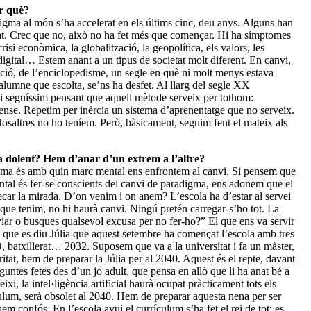
er què?
digma al món s’ha accelerat en els últims cinc, deu anys. Alguns han
itat. Crec que no, això no ha fet més que començar. Hi ha símptomes
risi econòmica, la globalització, la geopolítica, els valors, les
n digital… Estem anant a un tipus de societat molt diferent. En canvi,
ació, de l’enciclopedisme, un segle en què ni molt menys estava
 alumne que escolta, se’ns ha desfet. Al llarg del segle XX
 si seguíssim pensant que aquell mètode serveix per tothom:
sense. Repetim per inèrcia un sistema d’aprenentatge que no serveix.
Nosaltres no ho teníem. Però, bàsicament, seguim fent el mateix als
era dolent? Hem d’anar d’un extrem a l’altre?
lema és amb quin marc mental ens enfrontem al canvi. Si pensem que
ental és fer-se conscients del canvi de paradigma, ens adonem que el
ecar la mirada. D’on venim i on anem? L’escola ha d’estar al servei
 que tenim, no hi haurà canvi. Ningú pretén carregar-s’ho tot. La
viar o busques qualsevol excusa per no fer-ho?” El que ens va servir
 que es diu Júlia que aquest setembre ha començat l’escola amb tres
O, batxillerat… 2032. Suposem que va a la universitat i fa un màster,
itat, hem de preparar la Júlia per al 2040. Aquest és el repte, davant
untes fetes des d’un jo adult, que pensa en allò que li ha anat bé a
xi, la intel·ligència artificial haurà ocupat pràcticament tots els
culum, serà obsolet al 2040. Hem de preparar aquesta nena per ser
em confós. En l’escola avui el currículum s’ha fet el rei de tot: es