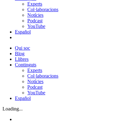
Experts
Col·laboracions
Notícies
Podcast
YouTube
Español
Qui soc
Blog
Llibres
Continguts
Experts
Col·laboracions
Notícies
Podcast
YouTube
Español
Loading...