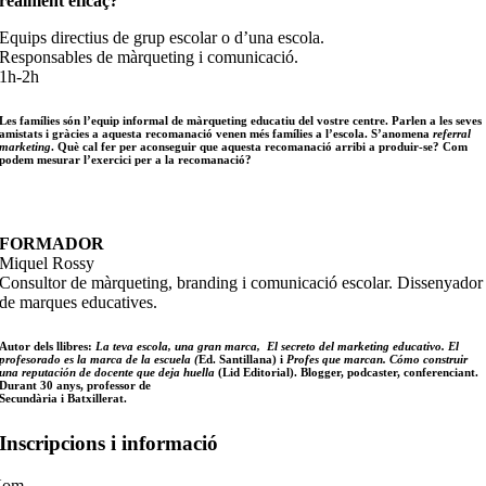
realment eficaç?
Equips directius de grup escolar o d’una escola.
Responsables de màrqueting i comunicació.
1h-2h
Les famílies són l’equip informal de màrqueting educatiu del vostre centre. Parlen a les seves
amistats i gràcies a aquesta recomanació venen més famílies a l’escola. S’anomena
referral
marketing
. Què cal fer per aconseguir que aquesta recomanació arribi a produir-se? Com
podem mesurar l’exercici per a la recomanació?
FORMADOR
Miquel Rossy
Consultor de màrqueting, branding i comunicació escolar. Dissenyador
de marques educatives.
Autor dels llibres:
La teva escola, una gran marca,
El secreto del marketing educativo. El
profesorado es la marca de la escuela (
Ed. Santillana) i
Profes que marcan. Cómo construir
una reputación de docente que deja huella
(Lid Editorial). Blogger, podcaster, conferenciant.
Durant 30 anys, professor de
Secundària i Batxillerat.
Inscripcions i informació
Nom