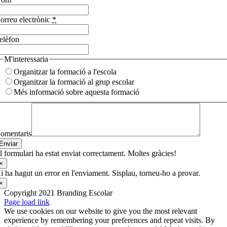
orreu electrònic
*
elèfon
M'interessaria
Organitzar la formació a l'escola
Organitzar la formació al grup escolar
Més informació sobre aquesta formació
omentaris
Enviar
l formulari ha estat enviat correctament. Moltes gràcies!
×
i ha hagut un error en l'enviament. Sisplau, torneu-ho a provar.
×
Copyright 2021 Branding Escolar
X
Instagram
LinkedIn
YouTube
Email:
Facebook
Page load link
We use cookies on our website to give you the most relevant
experience by remembering your preferences and repeat visits. By