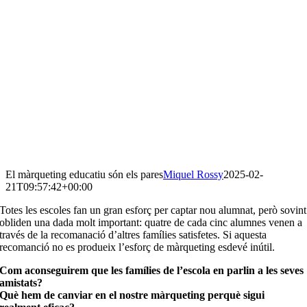
El màrqueting educatiu són els pares
Miquel Rossy
2025-02-
21T09:57:42+00:00
Totes les escoles fan un gran esforç per captar nou alumnat, però sovint
obliden una dada molt important: quatre de cada cinc alumnes venen a
través de la recomanació d’altres famílies satisfetes. Si aquesta
recomanció no es produeix l’esforç de màrqueting esdevé inútil.
Com aconseguirem que les famílies de l’escola en parlin a les seves
amistats?
Què hem de canviar en el nostre màrqueting perquè sigui