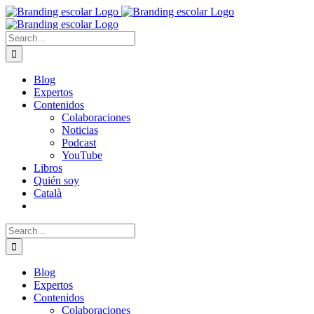
Skip
to
content
Search
for:
Blog
Expertos
Contenidos
Colaboraciones
Noticias
Podcast
YouTube
Libros
Quién soy
Català
Search
for:
Blog
Expertos
Contenidos
Colaboraciones