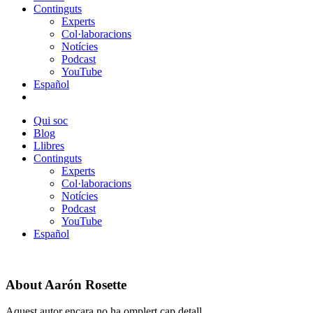
Continguts
Experts
Col·laboracions
Notícies
Podcast
YouTube
Español
Qui soc
Blog
Llibres
Continguts
Experts
Col·laboracions
Notícies
Podcast
YouTube
Español
About
Aarón Rosette
Aquest autor encara no ha omplert cap detall.