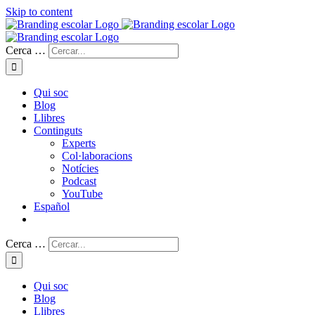
Skip to content
Cerca …
Qui soc
Blog
Llibres
Continguts
Experts
Col·laboracions
Notícies
Podcast
YouTube
Español
Cerca …
Qui soc
Blog
Llibres