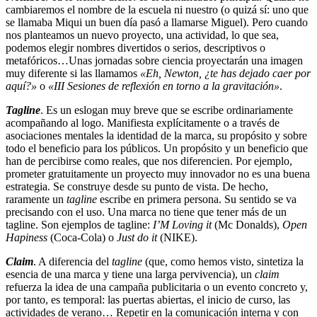
cambiaremos el nombre de la escuela ni nuestro (o quizá sí: uno que
se llamaba Miqui un buen día pasó a llamarse Miguel). Pero cuando
nos planteamos un nuevo proyecto, una actividad, lo que sea,
podemos elegir nombres divertidos o serios, descriptivos o
metafóricos…Unas jornadas sobre ciencia proyectarán una imagen
muy diferente si las llamamos
«Eh, Newton, ¿te has dejado caer por
aquí?»
o
«III Sesiones de reflexión en torno a la gravitación»
.
Tagline
. Es un eslogan muy breve que se escribe ordinariamente
acompañando al logo. Manifiesta explícitamente o a través de
asociaciones mentales la identidad de la marca, su propósito y sobre
todo el beneficio para los públicos. Un propósito y un beneficio que
han de percibirse como reales, que nos diferencien. Por ejemplo,
prometer gratuitamente un proyecto muy innovador no es una buena
estrategia. Se construye desde su punto de vista. De hecho,
raramente un
tagline
escribe en primera persona. Su sentido se va
precisando con el uso. Una marca no tiene que tener más de un
tagline. Son ejemplos de tagline:
I’M Loving it
(Mc Donalds),
Open
Hapiness
(Coca-Cola) o
Just do it
(NIKE).
Claim
. A diferencia del
tagline
(que, como hemos visto, sintetiza la
esencia de una marca y tiene una larga pervivencia), un
claim
refuerza la idea de una campaña publicitaria o un evento concreto y,
por tanto, es temporal: las puertas abiertas, el inicio de curso, las
actividades de verano… Repetir en la comunicación interna y con