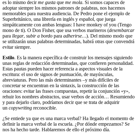
es lo mismo decir
me gusta
que
me mola
. Si somos capaces de
adoptar siempre los mismos patrones de palabras, nos hacemos
memorables para nuestra audiencia. De Pedro pone el ejemplo de
Superbritánico, una librería en inglés y español, que juega
simpáticamente con ambas lenguas: I have monkey of you (Tengo
mono de ti). O Don Fisher, que usa verbos marineros (
desembarcar
para
llegar
,
subir a bordo
para
adherirse…
). Del mismo modo que
se utilizarán unas palabras determinadas, habrá otras que convendrá
evitar siempre.
Estilo
. Es la manera específica de construir los mensajes siguiendo
unas reglas de redacción determinadas, que confieren personalidad.
Estas pautas pueden hacer referencia a aspectos visuales de la
escritura: el uso de signos de puntuación, de mayúsculas,
abreviaturas. Pero las más determinantes –y más difíciles de
concretar se encuentran en la sintaxis, la construcción de las
oraciones: evitar las frases compuestas, repetir la conjunción «y»,
rehuir los nombres abstractos, usar verbos de acción… Resumiendo
y para dejarlo claro, podríamos decir que se trata de adquirir
un
copywriting
reconocible.
¿Se entiede ya que es una marca verbal? Ha llegado el momento de
definir la marca verbal de la escuela. ¿Por dónde empezamos? Se
nos ha hecho tarde. Hablaremos de ello el próximo día.