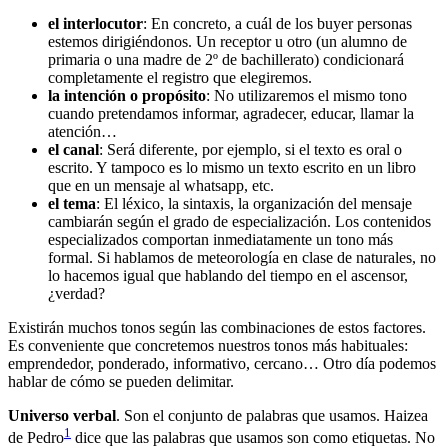
el
interlocutor
: En concreto, a cuál de los buyer personas
estemos dirigiéndonos. Un receptor u otro (un alumno de
primaria o una madre de 2º de bachillerato) condicionará
completamente el registro que elegiremos.
la intención o propósito
: No utilizaremos el mismo tono
cuando pretendamos informar, agradecer, educar, llamar la
atención…
el canal
: Será diferente, por ejemplo, si el texto es oral o
escrito. Y tampoco es lo mismo un texto escrito en un libro
que en un mensaje al whatsapp, etc.
el tema
: El léxico, la sintaxis, la organización del mensaje
cambiarán según el grado de especialización. Los contenidos
especializados comportan inmediatamente un tono más
formal. Si hablamos de meteorología en clase de naturales, no
lo hacemos igual que hablando del tiempo en el ascensor,
¿verdad?
Existirán muchos tonos según las combinaciones de estos factores.
Es conveniente que concretemos nuestros tonos más habituales:
emprendedor, ponderado, informativo, cercano… Otro día podemos
hablar de cómo se pueden delimitar.
Universo verbal
. Son el conjunto de palabras que usamos. Haizea
1
de Pedro
dice que las palabras que usamos son como etiquetas. No