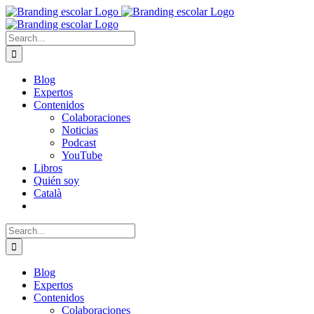
Skip
to
content
Search
for:
Blog
Expertos
Contenidos
Colaboraciones
Noticias
Podcast
YouTube
Libros
Quién soy
Català
Search
for:
Blog
Expertos
Contenidos
Colaboraciones