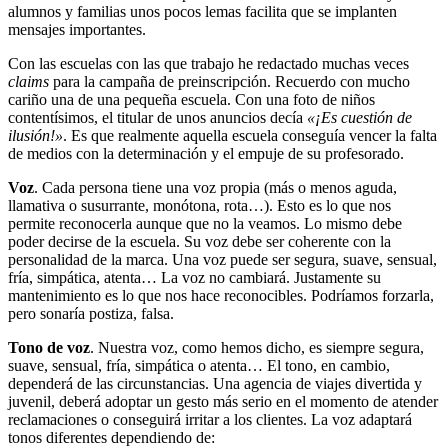
alumnos y familias unos pocos lemas facilita que se implanten
mensajes importantes.
Con las escuelas con las que trabajo he redactado muchas veces
claims
para la campaña de preinscripción. Recuerdo con mucho
cariño una de una pequeña escuela. Con una foto de niños
contentísimos, el titular de unos anuncios decía
«¡Es cuestión de
ilusión!»
. Es que realmente aquella escuela conseguía vencer la falta
de medios con la determinación y el empuje de su profesorado.
Voz
. Cada persona tiene una voz propia (más o menos aguda,
llamativa o susurrante, monótona, rota…). Esto es lo que nos
permite reconocerla aunque que no la veamos. Lo mismo debe
poder decirse de la escuela. Su voz debe ser coherente con la
personalidad de la marca. Una voz puede ser segura, suave, sensual,
fría, simpática, atenta… La voz no cambiará. Justamente su
mantenimiento es lo que nos hace reconocibles. Podríamos forzarla,
pero sonaría postiza, falsa.
Tono de voz
. Nuestra voz, como hemos dicho, es siempre segura,
suave, sensual, fría, simpática o atenta… El tono, en cambio,
dependerá de las circunstancias. Una agencia de viajes divertida y
juvenil, deberá adoptar un gesto más serio en el momento de atender
reclamaciones o conseguirá irritar a los clientes. La voz adaptará
tonos diferentes dependiendo de: