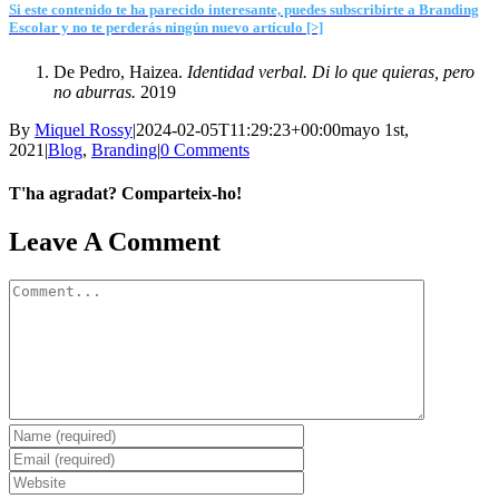
Si este contenido te ha parecido interesante, puedes subscribirte a Branding
Escolar y no te perderás ningún nuevo artículo [>]
De Pedro, Haizea.
Identidad verbal. Di lo que quieras, pero
no aburras.
2019
By
Miquel Rossy
|
2024-02-05T11:29:23+00:00
mayo 1st,
2021
|
Blog
,
Branding
|
0 Comments
T'ha agradat? Comparteix-ho!
Facebook
X
LinkedIn
WhatsApp
Telegram
Email
Leave A Comment
Comment