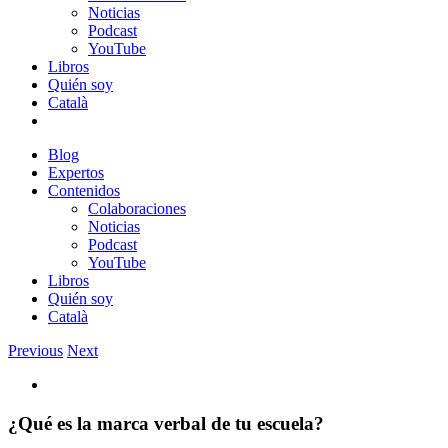
Noticias
Podcast
YouTube
Libros
Quién soy
Català
Blog
Expertos
Contenidos
Colaboraciones
Noticias
Podcast
YouTube
Libros
Quién soy
Català
Previous
Next
View
Larger
Image
¿Qué es la marca verbal de tu escuela?