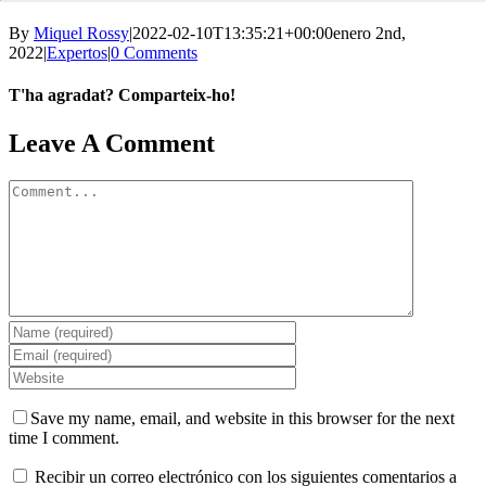
By
Miquel Rossy
|
2022-02-10T13:35:21+00:00
enero 2nd,
2022
|
Expertos
|
0 Comments
T'ha agradat? Comparteix-ho!
Facebook
X
LinkedIn
WhatsApp
Telegram
Email
Leave A Comment
Comment
Save my name, email, and website in this browser for the next
time I comment.
Recibir un correo electrónico con los siguientes comentarios a