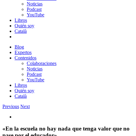
Noticias
Podcast
YouTube
Libros
Quién soy
Català
Blog
Expertos
Contenidos
Colaboraciones
Noticias
Podcast
YouTube
Libros
Quién soy
Català
Previous
Next
View
Larger
Image
«En la escuela no hay nada que tenga valor que no
pase por el educador»