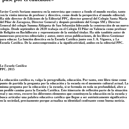
Javier Cortés Soriano muestra en la entrevista que conoce a fondo el mundo escolar, tanto
con la visión interna de profesor y directivo, como desde la perspectiva el mundo editorial.
Ha sido director de Ediciones de la Editorial PPC, director general del Colegio Santa María
del Pilar de Zaragoza, Director General y después presidente del Grupo SM y Director
General del colegio Summa Aldapeta de San Sebastián liderando la construcción de un nuevo
colegio. Desde septiembre de 2020 trabaja en el Colegio El Pilar en Valencia como profesor
de Religión en Bachillerato y representante de la entidad titular. Ha sido también autor de
numerosos proyectos editoriales y autor, entre otras publicaciones, de los libros Gestionar
para educar. La función directiva en la Escuela Católica junto con J. A. Viguera, y La
Escuela Católica. De la autocomprensión a la significatividad, ambos en la editorial PPC.
La Escuela Católica
PPC. 2015
La educación católica es, valga la perogrullada, educación. Por tanto, este libro tiene como
punto de partida la pregunta por la educación y la escuela en el momento cultural actual. La
misma pregunta por la educación y la escuela, si se formula en toda su profundidad, abre a
un posible camino para la Escuela Católica. Este itinerario de reflexión parte de la situación
real y sus retos, recorre los diferentes elementos que constituyen la educación en la escuela y
busca articular una palabra educativa católica que llegue a ser auténticamente significativa
en la sociedad, precisamente porque actualiza su identidad confesante como buena noticia.