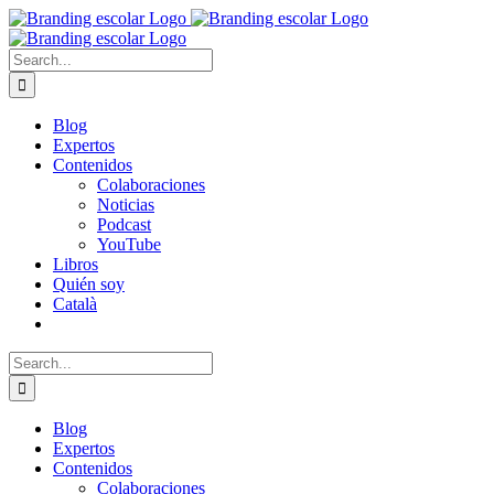
Skip
to
content
Search
for:
Blog
Expertos
Contenidos
Colaboraciones
Noticias
Podcast
YouTube
Libros
Quién soy
Català
Search
for:
Blog
Expertos
Contenidos
Colaboraciones