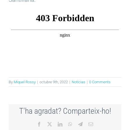
By
Miquel Rossy
|
octubre 9th, 2022
|
Noticias
|
0 Comments
T'ha agradat? Comparteix-ho!
Facebook
X
LinkedIn
WhatsApp
Telegram
Email