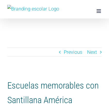
Skip
to
content
Previous
Next
View
Larger
Escuelas memorables con
Image
Santillana América