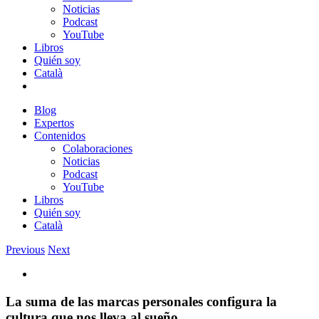
Noticias
Podcast
YouTube
Libros
Quién soy
Català
Blog
Expertos
Contenidos
Colaboraciones
Noticias
Podcast
YouTube
Libros
Quién soy
Català
Previous
Next
View
Larger
Image
La suma de las marcas personales configura la
cultura que nos lleva al sueño