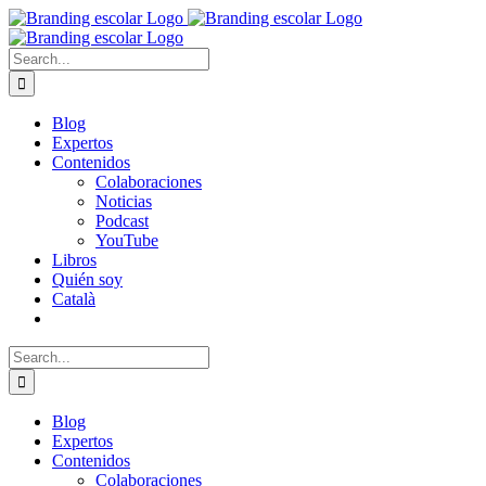
Skip
to
content
Search
for:
Blog
Expertos
Contenidos
Colaboraciones
Noticias
Podcast
YouTube
Libros
Quién soy
Català
Search
for:
Blog
Expertos
Contenidos
Colaboraciones