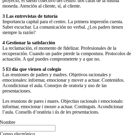
proyecto, el sueño colectivo del centro: dos caras de la misma
moneda. Atención al cliente, sí, al cliente.
3 Las entrevistas de tutoría
Importancia capital para el centro. La primera impresión cuenta.
Saber escuchar. La comunicación no verbal. ¿Los padres tienen
siempre la razón?
4 Gestionar la satisfacción
La reclamación, el momento de fidelizar. Profesionales de la
recuperación. Cuando un padre pierde la compostura. Protocolos de
actuación. A qué puedes comprometerte y a que no.
5 El día que vienen al colegio
Las reuniones de padres y madres. Objetivos racionales y
emocionales: informar, emocionar y mover a actuar. Contenidos.
Acondicionar el aula. Consejos de oratoria y uso de las
presentaciones.
Les reunions de pares i mares. Objectius racionals i emocionals:
informar, emocionar i moure a actuar. Continguts. Acondicionar
l’aula. Consells d’oratòria i ús de les presentacions.
Nombre
Correo electrónico