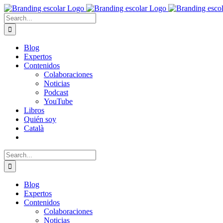
Skip
to
Search
content
for:
Blog
Expertos
Contenidos
Colaboraciones
Noticias
Podcast
YouTube
Libros
Quién soy
Català
Search
for:
Blog
Expertos
Contenidos
Colaboraciones
Noticias