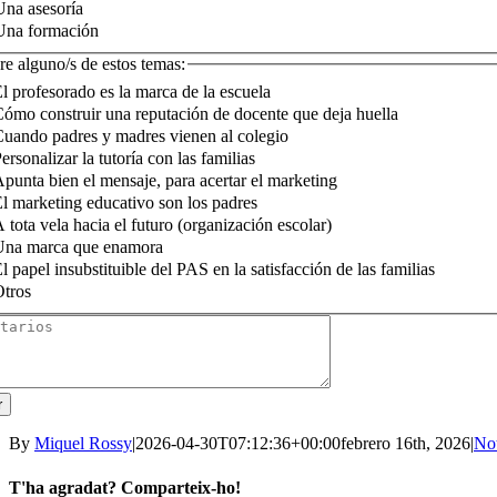
Una asesoría
Una formación
re alguno/s de estos temas:
l profesorado es la marca de la escuela
ómo construir una reputación de docente que deja huella
uando padres y madres vienen al colegio
ersonalizar la tutoría con las familias
punta bien el mensaje, para acertar el marketing
l marketing educativo son los padres
 tota vela hacia el futuro (organización escolar)
Una marca que enamora
l papel insubstituible del PAS en la satisfacción de las familias
Otros
r
By
Miquel Rossy
|
2026-04-30T07:12:36+00:00
febrero 16th, 2026
|
Not
T'ha agradat? Comparteix-ho!