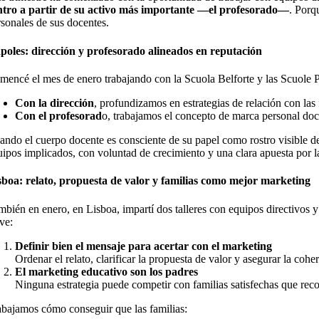
ntro a partir de su activo más importante —el profesorado—
. Porq
rsonales de sus docentes.
poles: dirección y profesorado alineados en reputación
mencé el mes de enero trabajando con la Scuola Belforte y las Scuole P
Con la dirección
, profundizamos en estrategias de relación con las 
Con el profesorad
o, trabajamos el concepto de marca personal do
ando el cuerpo docente es consciente de su papel como rostro visible de
uipos implicados, con voluntad de crecimiento y una clara apuesta por l
sboa: relato, propuesta de valor y familias como mejor marketing
mbién en enero, en Lisboa, impartí dos talleres con equipos directivos y
ve:
Definir bien el mensaje para acertar con el marketing
Ordenar el relato, clarificar la propuesta de valor y asegurar la co
El marketing educativo son los padres
Ninguna estrategia puede competir con familias satisfechas que rec
abajamos cómo conseguir que las familias: