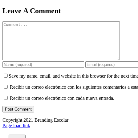
Facebook
X
LinkedIn
WhatsApp
Telegram
Email
Leave A Comment
Comment
Save my name, email, and website in this browser for the next tim
Recibir un correo electrónico con los siguientes comentarios a esta
Recibir un correo electrónico con cada nueva entrada.
Copyright 2021 Branding Escolar
X
Instagram
LinkedIn
YouTube
Email
Facebook
Page load link