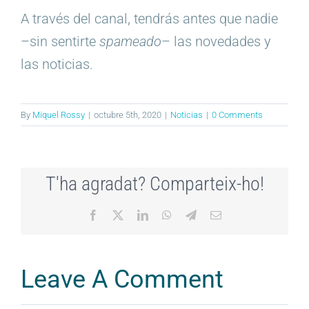
A través del canal, tendrás antes que nadie
–sin sentirte
spameado
– las novedades y
las noticias.
By
Miquel Rossy
|
octubre 5th, 2020
|
Noticias
|
0 Comments
T'ha agradat? Comparteix-ho!
Facebook
X
LinkedIn
WhatsApp
Telegram
Email
Leave A Comment