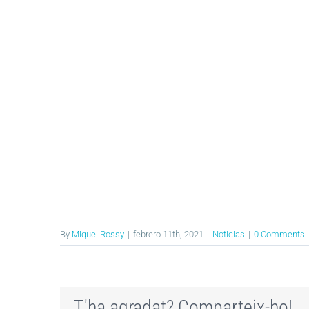
By
Miquel Rossy
|
febrero 11th, 2021
|
Noticias
|
0 Comments
T'ha agradat? Comparteix-ho!