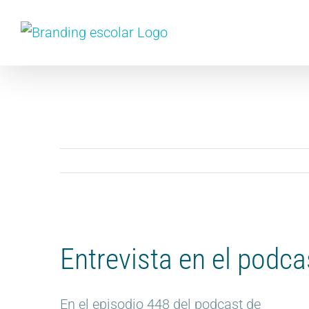
Skip
to
content
View
Larger
Entrevista en el podc
Image
En el episodio 448 del podcast de