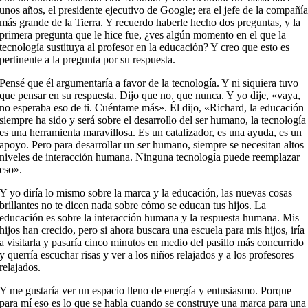
unos años, el presidente ejecutivo de Google; era el jefe de la compañí
más grande de la Tierra. Y recuerdo haberle hecho dos preguntas, y la
primera pregunta que le hice fue, ¿ves algún momento en el que la
tecnología sustituya al profesor en la educación? Y creo que esto es
pertinente a la pregunta por su respuesta.
Pensé que él argumentaría a favor de la tecnología. Y ni siquiera tuvo
que pensar en su respuesta. Dijo que no, que nunca. Y yo dije, «vaya,
no esperaba eso de ti. Cuéntame más». Él dijo, «Richard, la educación
siempre ha sido y será sobre el desarrollo del ser humano, la tecnología
es una herramienta maravillosa. Es un catalizador, es una ayuda, es un
apoyo. Pero para desarrollar un ser humano, siempre se necesitan altos
niveles de interacción humana. Ninguna tecnología puede reemplazar
eso».
Y yo diría lo mismo sobre la marca y la educación, las nuevas cosas
brillantes no te dicen nada sobre cómo se educan tus hijos. La
educación es sobre la interacción humana y la respuesta humana. Mis
hijos han crecido, pero si ahora buscara una escuela para mis hijos, iría
a visitarla y pasaría cinco minutos en medio del pasillo más concurrido
y querría escuchar risas y ver a los niños relajados y a los profesores
relajados.
Y me gustaría ver un espacio lleno de energía y entusiasmo. Porque
para mí eso es lo que se habla cuando se construye una marca para una