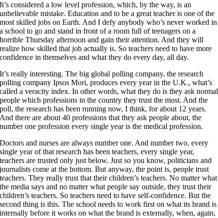
It’s considered a low level profession, which, by the way, is an
unbelievable mistake. Education and to be a great teacher is one of the
most skilled jobs on Earth. And I defy anybody who’s never worked in
a school to go and stand in front of a room full of teenagers on a
horrible Thursday afternoon and gain their attention. And they will
realize how skilled that job actually is. So teachers need to have more
confidence in themselves and what they do every day, all day.
It’s really interesting. The big global polling company, the research
polling company Ipsos Mori, produces every year in the U.K., what’s
called a veracity index. In other words, what they do is they ask norma
people which professions in the country they trust the most. And the
poll, the research has been running now, I think, for about 12 years.
And there are about 40 professions that they ask people about, the
number one profession every single year is the medical profession.
Doctors and nurses are always number one. And number two, every
single year of that research has been teachers, every single year,
teachers are trusted only just below. Just so you know, politicians and
journalists come at the bottom. But anyway, the point is, people trust
teachers. They really trust that their children’s teachers. No matter what
the media says and no matter what people say outside, they trust their
children’s teachers. So teachers need to have self-confidence. But the
second thing is this. The school needs to work first on what its brand is
internally before it works on what the brand is externally, when, again,