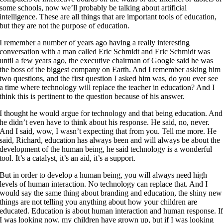
some schools, now we’ll probably be talking about artificial
intelligence. These are all things that are important tools of education,
but they are not the purpose of education.
I remember a number of years ago having a really interesting
conversation with a man called Eric Schmidt and Eric Schmidt was
until a few years ago, the executive chairman of Google said he was
the boss of the biggest company on Earth. And I remember asking him
two questions, and the first question I asked him was, do you ever see
a time where technology will replace the teacher in education? And I
think this is pertinent to the question because of his answer.
I thought he would argue for technology and that being education. And
he didn’t even have to think about his response. He said, no, never.
And I said, wow, I wasn’t expecting that from you. Tell me more. He
said, Richard, education has always been and will always be about the
development of the human being, he said technology is a wonderful
tool. It’s a catalyst, it’s an aid, it’s a support.
But in order to develop a human being, you will always need high
levels of human interaction. No technology can replace that. And I
would say the same thing about branding and education, the shiny new
things are not telling you anything about how your children are
educated. Education is about human interaction and human response. I
I was looking now, my children have grown up, but if I was looking