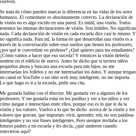
vuelven.
Se trata de cómo pueden marcar la diferencia en las vidas de los seres
humanos. El comentario es absolutamente correcto. La declaración de
la visión no es algo escrito en una pared. Es inútil, una visión. Todos
tenemos las mismas declaraciones de visión. Son inútiles. No significa
nada. Cada declaración de visión en cada escuela dice casi lo mismo. Y
no significa nada. Para mí, la forma en que desarrollas una visión es a
través de la conversación sobre esos sueños que tienen los profesores,
¿por qué te convertiste en profesor? ¿Qué quieres para tus estudiantes?
¿Cómo vamos a hacer que eso suceda? Y entonces la visión debería
sentirse en el edificio de nuevo. Antes he dicho que si tuviera niños
pequeños ahora y buscara una escuela para mis hijos, no me
interesarían los folletos y no me interesarían los datos. Y aunque tengan
un canal en YouTube o un sitio web muy inteligente, no me importa.
Lo que hago es ir a la escuela, pedir una cita.
Me gustaría hablar con el director. Me gustaría ver a algunos de los
profesores. Y me gustaría estar en los pasillos y ver a los niños y ver
cómo juegan e interactúan entre ellos, porque eso es lo que te da la
visión y los valores. Vuelvo a lo que he dicho
acerca de la visión y los
valores que gravan, que importan: vivir, aprender, reír, no son palabras
inteligentes y no son frases inteligentes. Pero siempre invitaba a los
futuros padres a mi escuela y les decía, ¿qué sintieron cuando
estuvieron aquí?