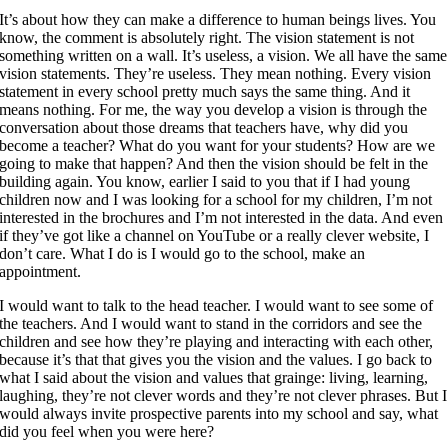
It’s about how they can make a difference to human beings lives. You
know, the comment is absolutely right. The vision statement is not
something written on a wall. It’s useless, a vision. We all have the same
vision statements. They’re useless. They mean nothing. Every vision
statement in every school pretty much says the same thing. And it
means nothing. For me, the way you develop a vision is through the
conversation about those dreams that teachers have, why did you
become a teacher? What do you want for your students? How are we
going to make that happen? And then the vision should be felt in the
building again. You know, earlier I said to you that if I had young
children now and I was looking for a school for my children, I’m not
interested in the brochures and I’m not interested in the data. And even
if they’ve got like a channel on YouTube or a really clever website, I
don’t care. What I do is I would go to the school, make an
appointment.
I would want to talk to the head teacher. I would want to see some of
the teachers. And I would want to stand in the corridors and see the
children and see how they’re playing and interacting with each other,
because it’s that that gives you the vision and the values. I go back to
what I said about the vision and values that grainge: living, learning,
laughing, they’re not clever words and they’re not clever phrases. But I
would always invite prospective parents into my school and say, what
did you feel when you were here?