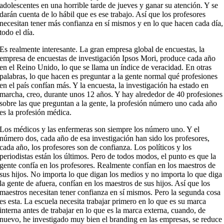
adolescentes en una horrible tarde de jueves y ganar su atención. Y se
darán cuenta de lo hábil que es ese trabajo. Así que los profesores
necesitan tener más confianza en sí mismos y en lo que hacen cada día,
todo el día.
Es realmente interesante. La gran empresa global de encuestas, la
empresa de encuestas de investigación Ipsos Mori, produce cada año
en el Reino Unido, lo que se llama un índice de veracidad. En otras
palabras, lo que hacen es preguntar a la gente normal qué profesiones
en el país confían más. Y la encuesta, la investigación ha estado en
marcha, creo, durante unos 12 años. Y hay alrededor de 40 profesiones
sobre las que preguntan a la gente, la profesión número uno cada año
es la profesión médica.
Los médicos y las enfermeras son siempre los número uno. Y el
número dos, cada año de esa investigación han sido los profesores,
cada año, los profesores son de confianza. Los políticos y los
periodistas están los últimos. Pero de todos modos, el punto es que la
gente confía en los profesores. Realmente confían en los maestros de
sus hijos. No importa lo que digan los medios y no importa lo que diga
la gente de afuera, confían en los maestros de sus hijos. Así que los
maestros necesitan tener confianza en sí mismos. Pero la segunda cosa
es esta. La escuela necesita trabajar primero en lo que es su marca
interna antes de trabajar en lo que es la marca externa, cuando, de
nuevo, he investigado muy bien el branding en las empresas, se reduce