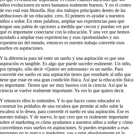
niños evolucionen en seres humanos realmente buenos. Y en el centro
de eso está esta filosofía. Hay dos trabajos principales dentro de las
atribuciones de un educador, creo. El primero es ayudar a nuestros
niños a soñar. En otras palabras, ampliar sus experiencias para que
tengan una paleta de opciones a medida que crecen y puedan ver por
qué es importante conectarse con la educación. Y una vez que hemos
ayudado a ampliar esas experiencias y esas oportunidades y sus
experiencias del mundo, entonces es nuestro trabajo convertir esos
sueños en aspiraciones.
Y la diferencia para mí entre un sueño y una aspiración es que una
aspiración es tangible. Es algo que puede suceder realmente. Un niño,
por ejemplo, sólo decir «Quiero ser astronauta» es un sueño. Para
convertir ese sueño en una aspiración tienes que enseñarle al niño que
tiene que estar en una gran condición física. Así que la educación física
es importante. Tienen que ser muy buenos con la ciencia. Así que la
ciencia se vuelve realmente importante. Ya ves lo que quiero decir.
Y entonces ellos lo entienden. Y lo que haces como educador es
construir los peldaños de una escalera que permite al niño subir la
escalera si lo desea, para convertir el sueño en una aspiración. Ese es
nuestro trabajo. Y de nuevo, lo que creo que es realmente importante
sobre el marketing es cómo ayudamos a nuestros niños a soñar y cómo
convertimos esos sueños en aspiraciones. Si puedes responder a esas
preguntas en tu marca y marketing, vas a estar absolutamente en la