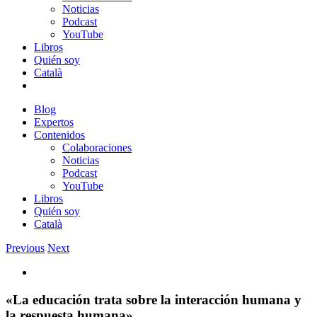
Noticias
Podcast
YouTube
Libros
Quién soy
Català
Blog
Expertos
Contenidos
Colaboraciones
Noticias
Podcast
YouTube
Libros
Quién soy
Català
Previous
Next
View
Larger
Image
«La educación trata sobre la interacción humana y
la respuesta humana»