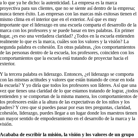
a lo que ya he dicho: la autenticidad. La empresa es la marca
proyectiva para sus clientes, que no se siente así dentro de la empresa;
nunca tienen éxito. Las empresas con las marcas más exitosas tienen el
mismo clima en el interior que en el exterior. Así que es muy
importante que el liderazgo en una escuela comparta el desarrollo de la
marca con los profesores y se puede basar en tres palabras. En primer
lugar, ¿es eso una verdadera claridad? ¿Todos en la escuela entienden
realmente lo que es la marca, cuáles son los valores y la visión? La
segunda palabra es cohesión. En otras palabras, ¿los comportamientos
de las personas dentro de la escuela, los profesores, coinciden con los
comportamientos que la escuela está tratando de proyectar hacia el
exterior.
Y la tercera palabra es liderazgo. Entonces, ¿el liderazgo se comporta
con las mismas actitudes y valores que están tratando de crear en toda
la escuela? Y yo diría que todos los profesores son líderes. Así que una
vez que tienes una claridad de lo que estamos tratando de lograr, ¿todo
entienden y se comportan de la misma manera, los comportamientos de
los profesores están a la altura de las expectativas de los niños y los
padres? Y creo que si puedes pasar por esas tres preguntas, claridad,
cohesión, liderazgo, puedes llegar a un lugar donde los maestros tienen
un mayor sentido de empoderamiento en el desarrollo de la marca y la
visión.
Acababa de escribir la misión, la visión y los valores de un grupo