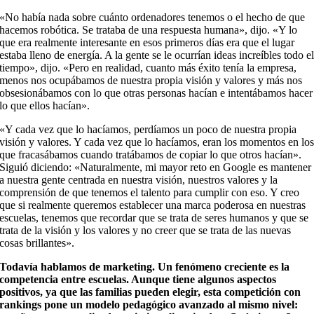
«No había nada sobre cuánto ordenadores tenemos o el hecho de que
hacemos robótica. Se trataba de una respuesta humana», dijo. «Y lo
que era realmente interesante en esos primeros días era que el lugar
estaba lleno de energía. A la gente se le ocurrían ideas increíbles todo e
tiempo», dijo. «Pero en realidad, cuanto más éxito tenía la empresa,
menos nos ocupábamos de nuestra propia visión y valores y más nos
obsesionábamos con lo que otras personas hacían e intentábamos hacer
lo que ellos hacían».
«Y cada vez que lo hacíamos, perdíamos un poco de nuestra propia
visión y valores. Y cada vez que lo hacíamos, eran los momentos en lo
que fracasábamos cuando tratábamos de copiar lo que otros hacían».
Siguió diciendo: «Naturalmente, mi mayor reto en Google es mantener
a nuestra gente centrada en nuestra visión, nuestros valores y la
comprensión de que tenemos el talento para cumplir con eso. Y creo
que si realmente queremos establecer una marca poderosa en nuestras
escuelas, tenemos que recordar que se trata de seres humanos y que se
trata de la visión y los valores y no creer que se trata de las nuevas
cosas brillantes».
Todavía hablamos de marketing. Un fenómeno creciente es la
competencia entre escuelas. Aunque tiene algunos aspectos
positivos, ya que las familias pueden elegir, esta competición con
rankings pone un modelo pedagógico avanzado al mismo nivel: