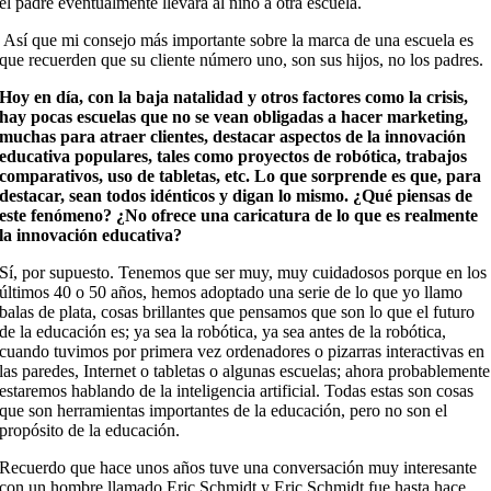
el padre eventualmente llevará al niño a otra escuela.
Así que mi consejo más importante sobre la marca de una escuela es
que recuerden que su cliente número uno, son sus hijos, no los padres.
Hoy en día, con la baja natalidad y otros factores como la crisis,
hay pocas escuelas que no se vean obligadas a hacer marketing,
muchas para atraer clientes, destacar aspectos de la innovación
educativa populares, tales como proyectos de robótica, trabajos
comparativos, uso de tabletas, etc. Lo que sorprende es que, para
destacar, sean todos idénticos y digan lo mismo. ¿Qué piensas de
este fenómeno? ¿No ofrece una caricatura de lo que es realmente
la innovación educativa?
Sí, por supuesto. Tenemos que ser muy, muy cuidadosos porque en los
últimos 40 o 50 años, hemos adoptado una serie de lo que yo llamo
balas de plata, cosas brillantes que pensamos que son lo que el futuro
de la educación es; ya sea la robótica, ya sea antes de la robótica,
cuando tuvimos por primera vez ordenadores o pizarras interactivas en
las paredes, Internet o tabletas o algunas escuelas; ahora probablemente
estaremos hablando de la inteligencia artificial. Todas estas son cosas
que son herramientas importantes de la educación, pero no son el
propósito de la educación.
Recuerdo que hace unos años tuve una conversación muy interesante
con un hombre llamado Eric Schmidt y Eric Schmidt fue hasta hace