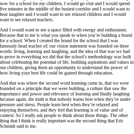
now for a school for my children, I would go visit and I would spend
five minutes in the middle of the busiest corridor and I would want to
hear laughter and I would want to see relaxed children and I would
want to see relaxed teachers.
And I would want to see a space filled with energy and enthusiasm.
Because that to me is what you speak to when you’re building a brand
for a school. When I created the brand for the school that I was
famously head teacher of; our vision statement was founded on three
words: living, learning and laughing, and the idea of that was we had
to prove in everything we did that the school’s methodology was built
about celebrating the potential of life, building aspirations and values in
our children, giving them an opportunity to understand the power of
how living your best life could be gained through education.
And that was where the second word learning came in, that we were
founded on a principle that we were building, a culture that saw the
importance and power and relevance of learning and finally laughing
because again, the truth is that nobody learns best when they’re under
pressure and stress. People learn best when they’re relaxed and
enjoying themselves, and they feel that learning is of value and of
context. So I really ask people to think about those things. The other
thing that I think is really important was the second thing that Eric
Schmidt said to me.