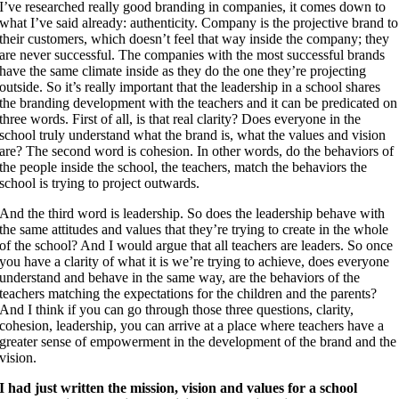
I’ve researched really good branding in companies, it comes down to
what I’ve said already: authenticity. Company is the projective brand to
their customers, which doesn’t feel that way inside the company; they
are never successful. The companies with the most successful brands
have the same climate inside as they do the one they’re projecting
outside. So it’s really important that the leadership in a school shares
the branding development with the teachers and it can be predicated on
three words. First of all, is that real clarity? Does everyone in the
school truly understand what the brand is, what the values and vision
are? The second word is cohesion. In other words, do the behaviors of
the people inside the school, the teachers, match the behaviors the
school is trying to project outwards.
And the third word is leadership. So does the leadership behave with
the same attitudes and values that they’re trying to create in the whole
of the school? And I would argue that all teachers are leaders. So once
you have a clarity of what it is we’re trying to achieve, does everyone
understand and behave in the same way, are the behaviors of the
teachers matching the expectations for the children and the parents?
And I think if you can go through those three questions, clarity,
cohesion, leadership, you can arrive at a place where teachers have a
greater sense of empowerment in the development of the brand and the
vision.
I had just written the mission, vision and values for a school