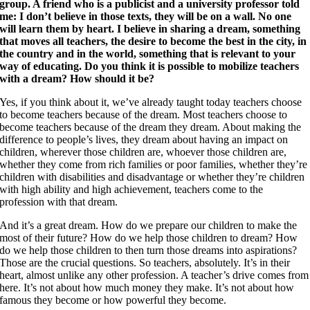
group. A friend who is a publicist and a university professor told
me: I don’t believe in those texts, they will be on a wall. No one
will learn them by heart. I believe in sharing a dream, something
that moves all teachers, the desire to become the best in the city, in
the country and in the world, something that is relevant to your
way of educating. Do you think it is possible to mobilize teachers
with a dream? How should it be?
Yes, if you think about it, we’ve already taught today teachers choose
to become teachers because of the dream. Most teachers choose to
become teachers because of the dream they dream. About making the
difference to people’s lives, they dream about having an impact on
children, wherever those children are, whoever those children are,
whether they come from rich families or poor families, whether they’re
children with disabilities and disadvantage or whether they’re children
with high ability and high achievement, teachers come to the
profession with that dream.
And it’s a great dream. How do we prepare our children to make the
most of their future? How do we help those children to dream? How
do we help those children to then turn those dreams into aspirations?
Those are the crucial questions. So teachers, absolutely. It’s in their
heart, almost unlike any other profession. A teacher’s drive comes from
here. It’s not about how much money they make. It’s not about how
famous they become or how powerful they become.