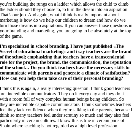
you’re building the rungs on a ladder which allows the child to climb
the ladder should they choose to, to turn the dream into an aspiration.
That’s our job. And again, what I think is really important about
marketing is how do we help our children to dream and how do we
turn those dreams into aspirations. If you can answer those questions in
your branding and marketing, you are going to be absolutely at the top
of the game.
I’m specialized in school branding. I have just published «The
Secret of educational marketing» and i say teachers are the brand
of the school; emphasizing that teachers have a transcendental
role for the project, the brand, the communication, the reputation
of the school… Do you think teachers have the necessary skills to
communicate with parents and generate a climate of satisfaction?
How can you help them take care of their personal branding?
I think this is again, a really interesting question. I think good teachers
are incredible communicators. They do it every day and they do it
with a room full of very complex human beings being children. So
they are incredible capable communicators. I think sometimes teachers
feel they lack confidence when they’re talking to the parents, because I
think so many teachers feel under scrutiny so much and they also feel
particularly in certain cultures. I know this is true in certain parts of
Spain where teaching is not regarded as a high level profession.