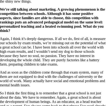
the shiny new things.
We’re still talking about marketing. A growing phenomenon is the
competition between schools. Although it has some positive
aspects, since families are able to choose, this competition with
rankings puts an advanced pedagogical model on the same level:
personalized teaching and a heated swimming pool. What do you
think?
Again, I think it’s deeply dangerous. If all we do, first of all, is measure
our schools by exam results, we’re missing out on the potential of what
a great school can be. I have been into schools all over the world with
high exam results, and I wouldn’t send my dog to those schools
because they have no soul, no passion. They have no interest in
developing the whole child. They are purely factories like a battery
farm, preparing children to take exams.
And as soon as the children come through that exam system, many of
them are not equipped to deal with the challenges of university or the
world of work. Many actually have social and emotional problems and
mental health issues.
So I think the first thing is to remember that a great school is not just
about the data. We have to remember. Again, a great school is about
the development of human beings. As an educator, as a head teacher
and as a parent, I’ve always come back to that phrase I’ve used already