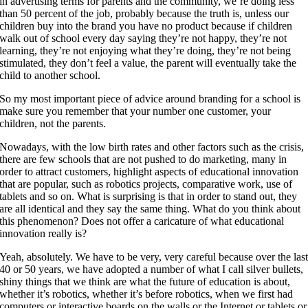
in advertising terms for parents and the community, we’re doing less
than 50 percent of the job, probably because the truth is, unless our
children buy into the brand you have no product because if children
walk out of school every day saying they’re not happy, they’re not
learning, they’re not enjoying what they’re doing, they’re not being
stimulated, they don’t feel a value, the parent will eventually take the
child to another school.
So my most important piece of advice around branding for a school is
make sure you remember that your number one customer, your
children, not the parents.
Nowadays, with the low birth rates and other factors such as the crisis,
there are few schools that are not pushed to do marketing, many in
order to attract customers, highlight aspects of educational innovation
that are popular, such as robotics projects, comparative work, use of
tablets and so on. What is surprising is that in order to stand out, they
are all identical and they say the same thing. What do you think about
this phenomenon? Does not offer a caricature of what educational
innovation really is?
Yeah, absolutely. We have to be very, very careful because over the las
40 or 50 years, we have adopted a number of what I call silver bullets,
shiny things that we think are what the future of education is about,
whether it’s robotics, whether it’s before robotics, when we first had
computers or interactive boards on the walls or the Internet or tablets or