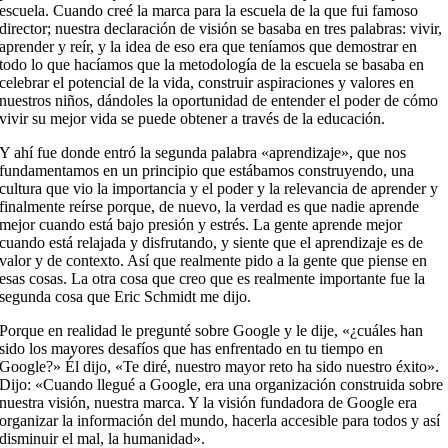
escuela. Cuando creé la marca para la escuela de la que fui famoso
director; nuestra declaración de visión se basaba en tres palabras: vivir,
aprender y reír, y la idea de eso era que teníamos que demostrar en
todo lo que hacíamos que la metodología de la escuela se basaba en
celebrar el potencial de la vida, construir aspiraciones y valores en
nuestros niños, dándoles la oportunidad de entender el poder de cómo
vivir su mejor vida se puede obtener a través de la educación.
Y ahí fue donde entró la segunda palabra «aprendizaje», que nos
fundamentamos en un principio que estábamos construyendo, una
cultura que vio la importancia y el poder y la relevancia de aprender y
finalmente reírse porque, de nuevo, la verdad es que nadie aprende
mejor cuando está bajo presión y estrés. La gente aprende mejor
cuando está relajada y disfrutando, y siente que el aprendizaje es de
valor y de contexto. Así que realmente pido a la gente que piense en
esas cosas. La otra cosa que creo que es realmente importante fue la
segunda cosa que Eric Schmidt me dijo.
Porque en realidad le pregunté sobre Google y le dije, «¿cuáles han
sido los mayores desafíos que has enfrentado en tu tiempo en
Google?» Él dijo, «Te diré, nuestro mayor reto ha sido nuestro éxito».
Dijo: «Cuando llegué a Google, era una organización construida sobre
nuestra visión, nuestra marca. Y la visión fundadora de Google era
organizar la información del mundo, hacerla accesible para todos y así
disminuir el mal, la humanidad».