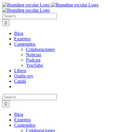
Skip
to
content
Search
for:
Blog
Expertos
Contenidos
Colaboraciones
Noticias
Podcast
YouTube
Libros
Quién soy
Català
Search
for:
Blog
Expertos
Contenidos
Colaboraciones