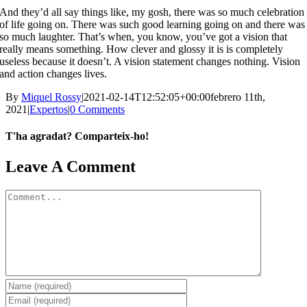
And they’d all say things like, my gosh, there was so much celebration
of life going on. There was such good learning going on and there was
so much laughter. That’s when, you know, you’ve got a vision that
really means something. How clever and glossy it is is completely
useless because it doesn’t. A vision statement changes nothing. Vision
and action changes lives.
By
Miquel Rossy
|
2021-02-14T12:52:05+00:00
febrero 11th,
2021
|
Expertos
|
0 Comments
T'ha agradat? Comparteix-ho!
Facebook
X
LinkedIn
WhatsApp
Telegram
Email
Leave A Comment
Comment