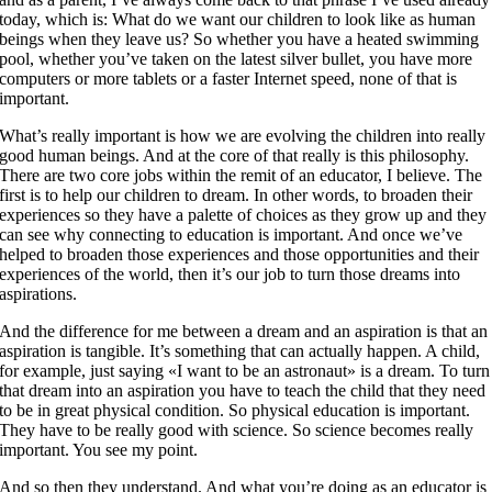
today, which is: What do we want our children to look like as human
beings when they leave us? So whether you have a heated swimming
pool, whether you’ve taken on the latest silver bullet, you have more
computers or more tablets or a faster Internet speed, none of that is
important.
What’s really important is how we are evolving the children into really
good human beings. And at the core of that really is this philosophy.
There are two core jobs within the remit of an educator, I believe. The
first is to help our children to dream. In other words, to broaden their
experiences so they have a palette of choices as they grow up and they
can see why connecting to education is important. And once we’ve
helped to broaden those experiences and those opportunities and their
experiences of the world, then it’s our job to turn those dreams into
aspirations.
And the difference for me between a dream and an aspiration is that an
aspiration is tangible. It’s something that can actually happen. A child,
for example, just saying «I want to be an astronaut» is a dream. To turn
that dream into an aspiration you have to teach the child that they need
to be in great physical condition. So physical education is important.
They have to be really good with science. So science becomes really
important. You see my point.
And so then they understand. And what you’re doing as an educator is