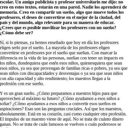
escolar. Un amigo publicista y profesor universitario me dijo: no
creo en estos textos, estarán en una pared. Nadie los aprenderá de
memoria. Creo en compartir un sueño, algo que mueve todos los
profesores, el deseo de convertirse en el mejor de la ciudad, del
país y del mundo, algo relevante para su manera de educar.
¿Crees que es posible movilizar los profesores con un sueño?
¿Cómo debe ser?
Sí, si lo piensas, ya hemos enseñado que hoy en día los profesores
eligen serlo por el sueño. La mayoría de los profesores eligen
convertirse en profesores por el sueño que sueñan. Con marcar la
diferencia en la vida de las personas, sueñan con tener un impacto en
los niños, dondequiera que estén esos niños, quienesquiera que sean
esos niños, ya sea que provengan de familias ricas o pobres, ya sea que
sean niños con discapacidades y desventajas o ya sea que sean niños
con alta capacidad y alto rendimiento; los maestros llegan a la
profesión con ese sueño.
Y es un gran sueño. ¿Cómo preparamos a nuestros hijos para que
aprovechen al máximo su futuro? ¿Cómo ayudamos a esos niños a
soñar? ¿Cómo ayudamos a esos niños a convertir esos sueños en
aspiraciones? Esas son las preguntas cruciales. Así que los maestros,
absolutamente. Está en su corazón, casi como cualquier otra profesión.
El impulso de un maestro viene de aquí. No se trata de cuánto dinero
ganan. No se trata de cuán famosos se vuelven o cuán poderosos se