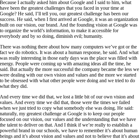
Because I actually asked him about Google and I said to him, what
have been the greatest challenges that you faced in your time at
Google? He said, I’ll tell you, our greatest challenge has been our
success. He said, when I first arrived at Google, it was an organization
built on our vision, our brand. And the founding vision at Google was
to organize the world’s information, to make it accessible for
everybody and by so doing, diminish evil; humanity.
There was nothing there about how many computers we’ve got or the
fact we do robotics. It was about a human response, he said. And what
was really interesting in those early days was the place was filled with
energy. People were coming up with amazing ideas all the time, he
said. But actually the more successful the company became the less we
were dealing with our own vision and values and the more we started
to be obsessed with what other people were doing and we tried to do
what they did.
And every time we did that, we lost a little bit of our own vision and
values. And every time we did that, those were the times we failed
when we just tried to copy what somebody else was doing. He said:
naturally, my greatest challenge at Google is to keep our people
focused on our vision, our values and the understanding that we have
the talent to deliver on that. And I think if we’re really to establish a
powerful brand in our schools, we have to remember it’s about human
beings and it’s about vision and values and not to believe that it’s about