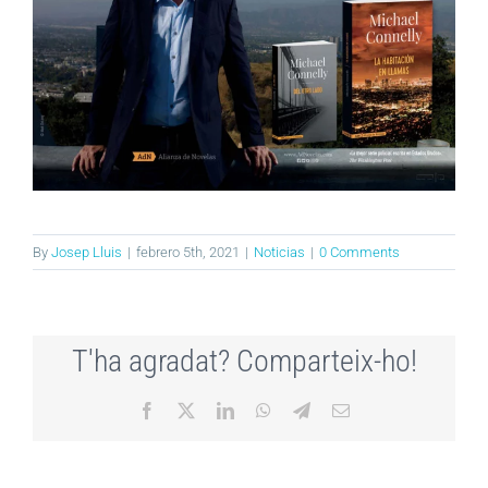
By
Josep Lluis
|
febrero 5th, 2021
|
Noticias
|
0 Comments
T'ha agradat? Comparteix-ho!
Facebook
X
LinkedIn
WhatsApp
Telegram
Email