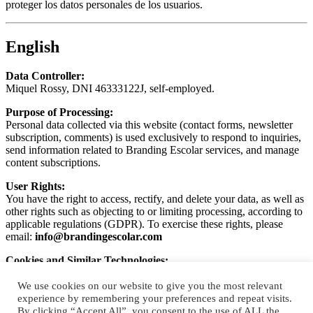
proteger los datos personales de los usuarios.
English
Data Controller:
Miquel Rossy, DNI 46333122J, self-employed.
Purpose of Processing:
Personal data collected via this website (contact forms, newsletter
subscription, comments) is used exclusively to respond to inquiries,
send information related to Branding Escolar services, and manage
content subscriptions.
User Rights:
You have the right to access, rectify, and delete your data, as well as
other rights such as objecting to or limiting processing, according to
applicable regulations (GDPR). To exercise these rights, please
email:
info@brandingescolar.com
Cookies and Similar Technologies:
This website may use first-party and third-party cookies to improve
browsing experience and analyze web traffic. You can configure or
We use cookies on our website to give you the most relevant
disable cookies in your browser settings.
experience by remembering your preferences and repeat visits.
By clicking “Accept All”, you consent to the use of ALL the