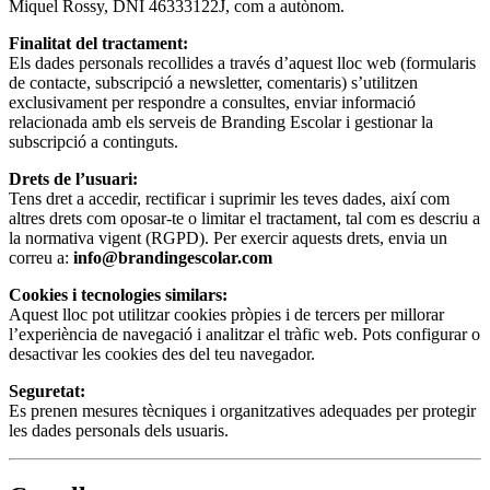
Miquel Rossy, DNI 46333122J, com a autònom.
Finalitat del tractament:
Els dades personals recollides a través d’aquest lloc web (formularis
de contacte, subscripció a newsletter, comentaris) s’utilitzen
exclusivament per respondre a consultes, enviar informació
relacionada amb els serveis de Branding Escolar i gestionar la
subscripció a continguts.
Drets de l’usuari:
Tens dret a accedir, rectificar i suprimir les teves dades, així com
altres drets com oposar-te o limitar el tractament, tal com es descriu a
la normativa vigent (RGPD). Per exercir aquests drets, envia un
correu a:
info@brandingescolar.com
Cookies i tecnologies similars:
Aquest lloc pot utilitzar cookies pròpies i de tercers per millorar
l’experiència de navegació i analitzar el tràfic web. Pots configurar o
desactivar les cookies des del teu navegador.
Seguretat:
Es prenen mesures tècniques i organitzatives adequades per protegir
les dades personals dels usuaris.