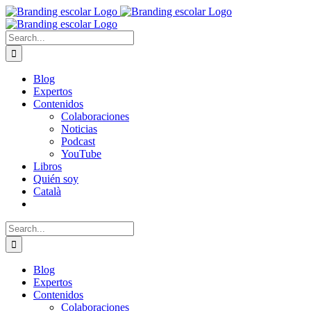
Skip
to
content
Search
for:
Blog
Expertos
Contenidos
Colaboraciones
Noticias
Podcast
YouTube
Libros
Quién soy
Català
Search
for:
Blog
Expertos
Contenidos
Colaboraciones