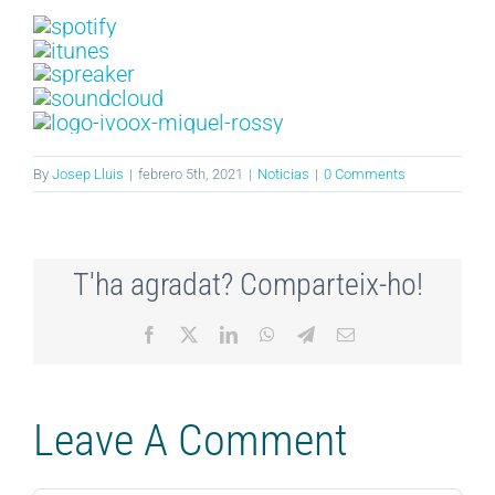
By
Josep Lluis
|
febrero 5th, 2021
|
Noticias
|
0 Comments
T'ha agradat? Comparteix-ho!
Facebook
X
LinkedIn
WhatsApp
Telegram
Email
Leave A Comment