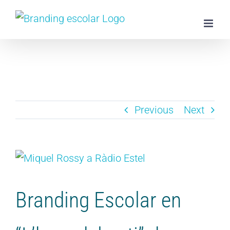
Skip
to
content
Previous
Next
View
Larger
Image
Branding Escolar en