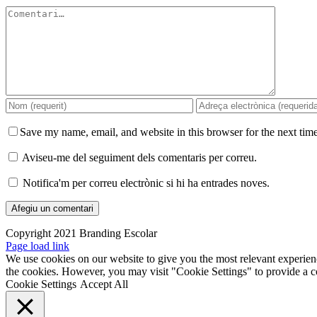
Comment
Save my name, email, and website in this browser for the next tim
Aviseu-me del seguiment dels comentaris per correu.
Notifica'm per correu electrònic si hi ha entrades noves.
Copyright 2021 Branding Escolar
X
Instagram
LinkedIn
YouTube
Email:
Facebook
Page load link
We use cookies on our website to give you the most relevant experien
the cookies. However, you may visit "Cookie Settings" to provide a c
Cookie Settings
Accept All