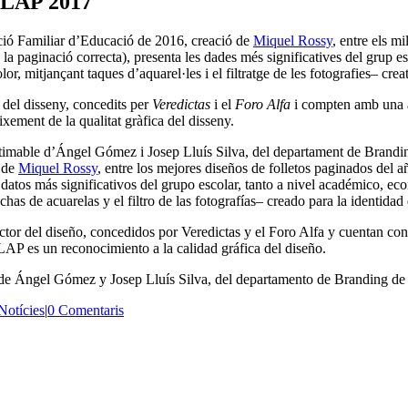
 CLAP 2017
ució Familiar d’Educació de 2016, creació de
Miquel Rossy
, entre els m
a paginació correcta), presenta les dades més significatives del grup e
r, mitjançant taques d’aquarel·les i el filtratge de les fotografies– creat
 del disseny, concedits per
Veredictas
i el
Foro Alfa
i compten amb una a
ixement de la qualitat gràfica del disseny.
nestimable d’Ángel Gómez i Josep Lluís Silva, del departament de Branding
n de
Miquel Rossy
, entre los mejores diseños de folletos paginados del 
datos más significativos del grupo escolar, tanto a nivel académico, e
has de acuarelas y el filtro de las fotografías– creado para la identidad
tor del diseño, concedidos por Veredictas y el Foro Alfa y cuentan con
LAP es un reconocimiento a la calidad gráfica del diseño.
ón de Ángel Gómez y Josep Lluís Silva, del departamento de Branding de l
Notícies
|
0 Comentaris