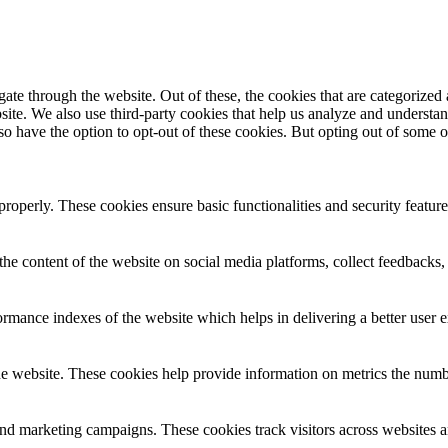
te through the website. Out of these, the cookies that are categorized
website. We also use third-party cookies that help us analyze and underst
so have the option to opt-out of these cookies. But opting out of some 
 properly. These cookies ensure basic functionalities and security featu
the content of the website on social media platforms, collect feedbacks, 
mance indexes of the website which helps in delivering a better user ex
e website. These cookies help provide information on metrics the number 
and marketing campaigns. These cookies track visitors across websites a