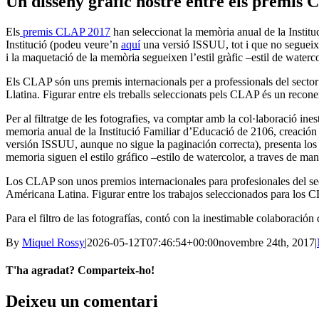
Un disseny gràfic nostre entre els premis
Els
premis CLAP 2017
han seleccionat la memòria anual de la Instit
Institució (podeu veure’n
aquí
una versió ISSUU, tot i que no segueix l
i la maquetació de la memòria segueixen l’estil gràfic –estil de watercolo
Els CLAP són uns premis internacionals per a professionals del sector
Llatina. Figurar entre els treballs seleccionats pels CLAP és un recone
Per al filtratge de les fotografies, va comptar amb la col·laboració i
memoria anual de la Institució Familiar d’Educació de 2106, creació
versión ISSUU, aunque no sigue la paginación correcta), presenta los 
memoria siguen el estilo gráfico –estilo de watercolor, a traves de manc
Los CLAP son unos premios internacionales para profesionales del sec
Américana Latina. Figurar entre los trabajos seleccionados para los C
Para el filtro de las fotografías, contó con la inestimable colaboraci
By
Miquel Rossy
|
2026-05-12T07:46:54+00:00
novembre 24th, 2017
|
T'ha agradat? Comparteix-ho!
Facebook
X
LinkedIn
WhatsApp
Telegram
Email:
Deixeu un comentari