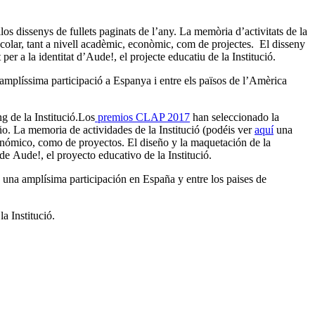
illos dissenys de fullets paginats de l’any. La memòria d’activitats de la
scolar, tant a nivell acadèmic, econòmic, com de projectes. El disseny
 per a la identitat d’Aude!, el projecte educatiu de la Institució.
mplíssima participació a Espanya i entre els països de l’Amèrica
 de la Institució.
Los
premios CLAP 2017
han seleccionado la
año. La memoria de actividades de la Institució (podéis ver
aquí
una
conómico, como de proyectos. El diseño y la maquetación de la
 de Aude!, el proyecto educativo de la Institució.
 una amplísima participación en España y entre los paises de
a Institució.