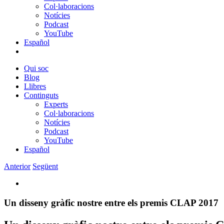
Col·laboracions
Notícies
Podcast
YouTube
Español
Qui soc
Blog
Llibres
Continguts
Experts
Col·laboracions
Notícies
Podcast
YouTube
Español
Anterior
Següent
View
Larger
Image
Un disseny gràfic nostre entre els premis CLAP 2017