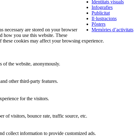
Identitats visuals
Infografies
Publicitat
Il·lustracions
Pòsters
 as necessary are stored on your browser
Memòries d’activitats
and how you use this website. These
of these cookies may affect your browsing experience.
res of the website, anonymously.
and other third-party features.
perience for the visitors.
of visitors, bounce rate, traffic source, etc.
nd collect information to provide customized ads.