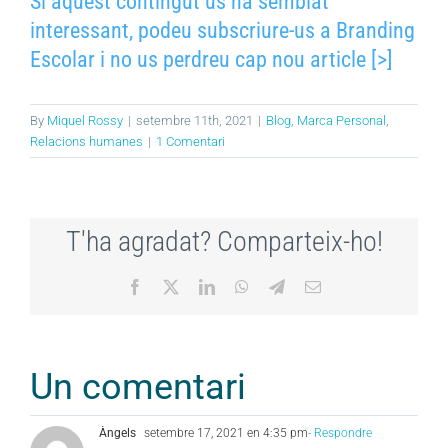
Si aquest contingut us ha semblat
interessant, podeu subscriure-us a Branding
Escolar i no us perdreu cap nou article [>]
By
Miquel Rossy
|
setembre 11th, 2021
|
Blog
,
Marca Personal
,
Relacions humanes
|
1 Comentari
T'ha agradat? Comparteix-ho!
Facebook
X
LinkedIn
WhatsApp
Telegram
Email:
Un comentari
Àngels
setembre 17, 2021 en 4:35 pm
- Respondre