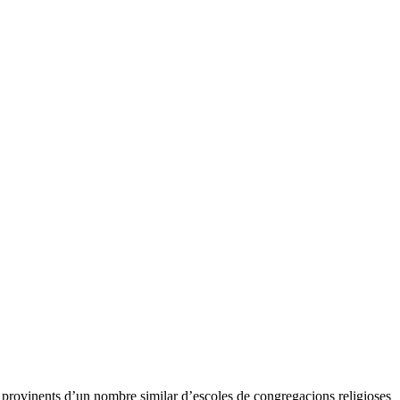
 provinents d’un nombre similar d’escoles de congregacions religioses