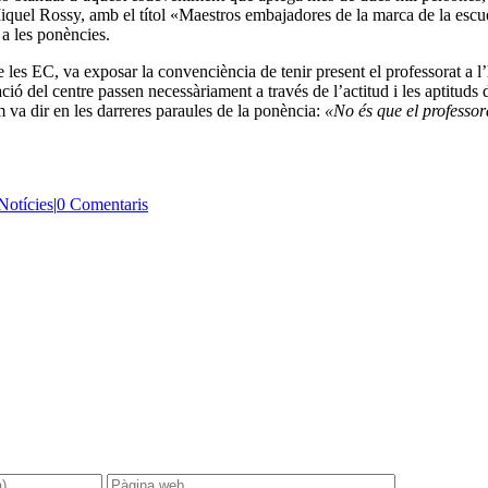
la Miquel Rossy, amb el títol «Maestros embajadores de la marca de la es
 a les ponències.
les EC, va exposar la convenciència de tenir present el professorat a l’h
ció del centre passen necessàriament a través de l’actitud i les aptitud
 va dir en les darreres paraules de la ponència:
«No és que el professor
Notícies
|
0 Comentaris