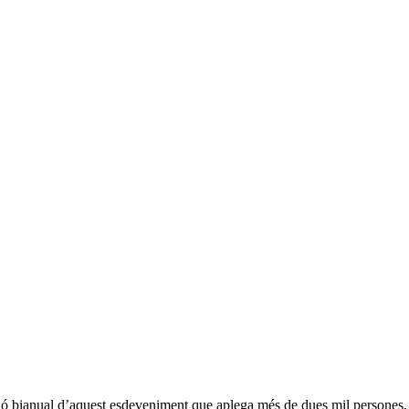
ió bianual d’aquest esdeveniment que aplega més de dues mil persones,