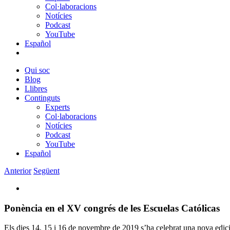
Col·laboracions
Notícies
Podcast
YouTube
Español
Qui soc
Blog
Llibres
Continguts
Experts
Col·laboracions
Notícies
Podcast
YouTube
Español
Anterior
Següent
View
Larger
Image
Ponència en el XV congrés de les Escuelas Católicas
Els dies 14, 15 i 16 de novembre de 2019 s’ha celebrat una nova edic