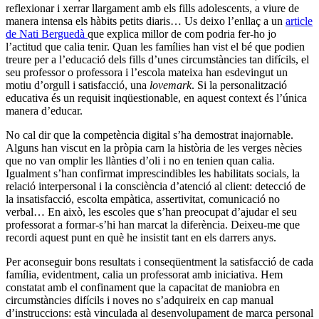
reflexionar i xerrar llargament amb els fills adolescents, a viure de
manera intensa els hàbits petits diaris… Us deixo l’enllaç a un
article
de Nati Berguedà
que explica millor de com podria fer-ho jo
l’actitud que calia tenir. Quan les famílies han vist el bé que podien
treure per a l’educació dels fills d’unes circumstàncies tan difícils, el
seu professor o professora i l’escola mateixa han esdevingut un
motiu d’orgull i satisfacció, una
lovemark
. Si la personalització
educativa és un requisit inqüestionable, en aquest context és l’única
manera d’educar.
No cal dir que la competència digital s’ha demostrat inajornable.
Alguns han viscut en la pròpia carn la història de les verges nècies
que no van omplir les llànties d’oli i no en tenien quan calia.
Igualment s’han confirmat imprescindibles les habilitats socials, la
relació interpersonal i la consciència d’atenció al client: detecció de
la insatisfacció, escolta empàtica, assertivitat, comunicació no
verbal… En això, les escoles que s’han preocupat d’ajudar el seu
professorat a formar-s’hi han marcat la diferència. Deixeu-me que
recordi aquest punt en què he insistit tant en els darrers anys.
Per aconseguir bons resultats i conseqüentment la satisfacció de cada
família, evidentment, calia un professorat amb iniciativa. Hem
constatat amb el confinament que la capacitat de maniobra en
circumstàncies difícils i noves no s’adquireix en cap manual
d’instruccions: està vinculada al desenvolupament de marca personal