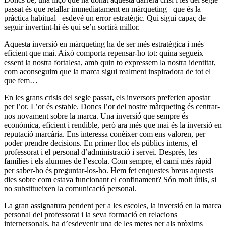
passat és que retallar immediatament en màrqueting –que és la
pràctica habitual– esdevé un error estratègic. Qui sigui capaç de
seguir invertint-hi és qui se’n sortirà millor.
Aquesta inversió en màrqueting ha de ser més estratègica i més
eficient que mai. Això comporta repensar-ho tot: quina segueix
essent la nostra fortalesa, amb quin to expressem la nostra identitat,
com aconseguim que la marca sigui realment inspiradora de tot el
que fem…
En les grans crisis del segle passat, els inversors preferien apostar
per l’or. L’or és estable. Doncs l’or del nostre màrqueting és centrar-
nos novament sobre la marca. Una inversió que sempre és
econòmica, eficient i rendible, però ara més que mai és la inversió en
reputació marcària. Ens interessa conèixer com ens valoren, per
poder prendre decisions. En primer lloc els públics interns, el
professorat i el personal d’administració i servei. Després, les
famílies i els alumnes de l’escola. Com sempre, el camí més ràpid
per saber-ho és preguntar-los-ho. Hem fet enquestes breus aquests
dies sobre com estava funcionant el confinament? Són molt útils, si
no substitueixen la comunicació personal.
La gran assignatura pendent per a les escoles, la inversió en la marca
personal del professorat i la seva formació en relacions
interpersonals, ha d’esdevenir una de les metes per als pròxims