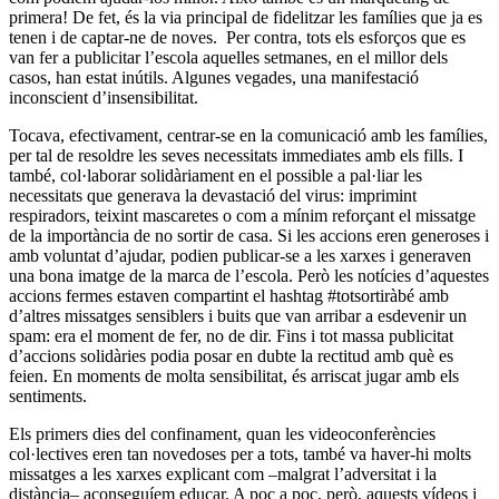
primera! De fet, és la via principal de fidelitzar les famílies que ja es
tenen i de captar-ne de noves. Per contra, tots els esforços que es
van fer a publicitar l’escola aquelles setmanes, en el millor dels
casos, han estat inútils. Algunes vegades, una manifestació
inconscient d’insensibilitat.
Tocava, efectivament, centrar-se en la comunicació amb les famílies,
per tal de resoldre les seves necessitats immediates amb els fills. I
també, col·laborar solidàriament en el possible a pal·liar les
necessitats que generava la devastació del virus: imprimint
respiradors, teixint mascaretes o com a mínim reforçant el missatge
de la importància de no sortir de casa. Si les accions eren generoses i
amb voluntat d’ajudar, podien publicar-se a les xarxes i generaven
una bona imatge de la marca de l’escola. Però les notícies d’aquestes
accions fermes estaven compartint el hashtag #totsortiràbé amb
d’altres missatges sensiblers i buits que van arribar a esdevenir un
spam: era el moment de fer, no de dir. Fins i tot massa publicitat
d’accions solidàries podia posar en dubte la rectitud amb què es
feien. En moments de molta sensibilitat, és arriscat jugar amb els
sentiments.
Els primers dies del confinament, quan les videoconferències
col·lectives eren tan novedoses per a tots, també va haver-hi molts
missatges a les xarxes explicant com –malgrat l’adversitat i la
distància– aconseguíem educar. A poc a poc, però, aquests vídeos i