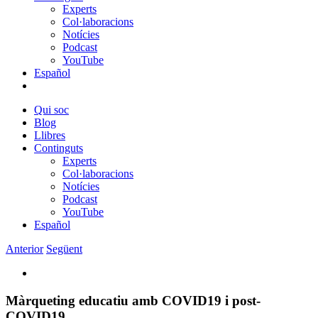
Experts
Col·laboracions
Notícies
Podcast
YouTube
Español
Qui soc
Blog
Llibres
Continguts
Experts
Col·laboracions
Notícies
Podcast
YouTube
Español
Anterior
Següent
View
Larger
Image
Màrqueting educatiu amb COVID19 i post-
COVID19