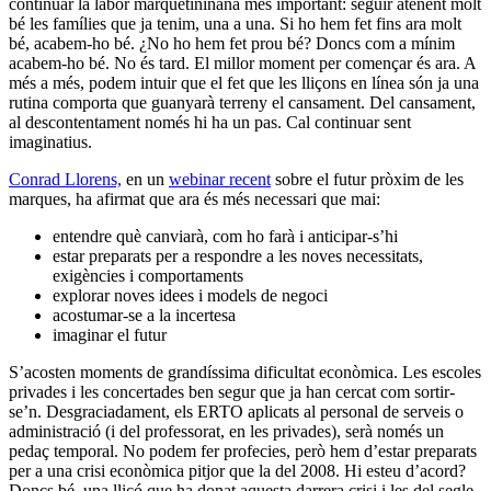
continuar la labor marquetininana més important: seguir atenent molt
bé les famílies que ja tenim, una a una. Si ho hem fet fins ara molt
bé, acabem-ho bé. ¿No ho hem fet prou bé? Doncs com a mínim
acabem-ho bé. No és tard. El millor moment per començar és ara. A
més a més, podem intuir que el fet que les lliçons en línea són ja una
rutina comporta que guanyarà terreny el cansament. Del cansament,
al descontentament només hi ha un pas. Cal continuar sent
imaginatius.
Conrad Llorens,
en un
webinar recent
sobre el futur pròxim de les
marques, ha afirmat que ara és més necessari que mai:
entendre què canviarà, com ho farà i anticipar-s’hi
estar preparats per a respondre a les noves necessitats,
exigències i comportaments
explorar noves idees i models de negoci
acostumar-se a la incertesa
imaginar el futur
S’acosten moments de grandíssima dificultat econòmica. Les escoles
privades i les concertades ben segur que ja han cercat com sortir-
se’n. Desgraciadament, els ERTO aplicats al personal de serveis o
administració (i del professorat, en les privades), serà només un
pedaç temporal. No podem fer profecies, però hem d’estar preparats
per a una crisi econòmica pitjor que la del 2008. Hi esteu d’acord?
Doncs bé, una lliçó que ha donat aquesta darrera crisi i les del segle