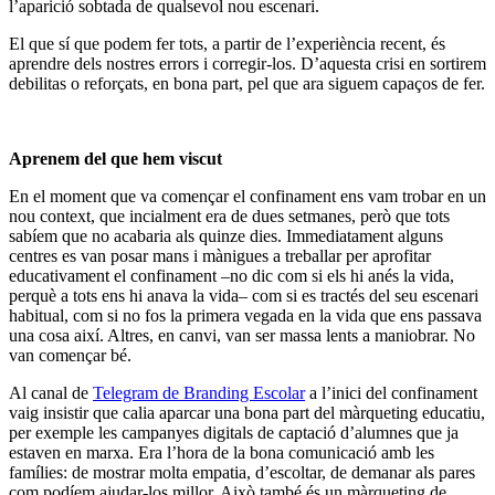
l’aparició sobtada de qualsevol nou escenari.
El que sí que podem fer tots, a partir de l’experiència recent, és
aprendre dels nostres errors i corregir-los. D’aquesta crisi en sortirem
debilitas o reforçats, en bona part, pel que ara siguem capaços de fer.
Aprenem del que hem viscut
En el moment que va començar el confinament ens vam trobar en un
nou context, que incialment era de dues setmanes, però que tots
sabíem que no acabaria als quinze dies. Immediatament alguns
centres es van posar mans i mànigues a treballar per aprofitar
educativament el confinament –no dic com si els hi anés la vida,
perquè a tots ens hi anava la vida– com si es tractés del seu escenari
habitual, com si no fos la primera vegada en la vida que ens passava
una cosa així. Altres, en canvi, van ser massa lents a maniobrar. No
van començar bé.
Al canal de
Telegram de Branding Escolar
a l’inici del confinament
vaig insistir que calia aparcar una bona part del màrqueting educatiu,
per exemple les campanyes digitals de captació d’alumnes que ja
estaven en marxa. Era l’hora de la bona comunicació amb les
famílies: de mostrar molta empatia, d’escoltar, de demanar als pares
com podíem ajudar-los millor. Això també és un màrqueting de