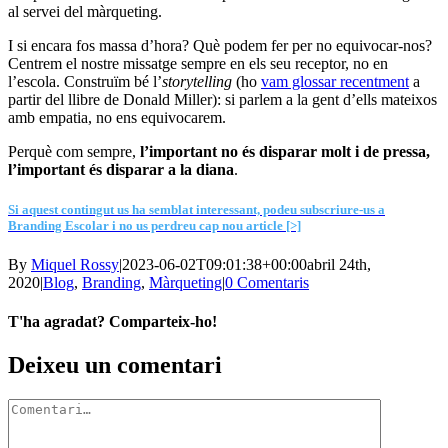
al servei del màrqueting.
I si encara fos massa d’hora? Què podem fer per no equivocar-nos?
Centrem el nostre missatge sempre en els seu receptor, no en
l’escola. Construïm bé l’
storytelling
(ho
vam glossar recentment
a
partir del llibre de Donald Miller): si parlem a la gent d’ells mateixos
amb empatia, no ens equivocarem.
Perquè com sempre,
l’important no és disparar molt i de pressa,
l’important és disparar a la diana
.
Si aquest contingut us ha semblat interessant, podeu subscriure-us a
Branding Escolar i no us perdreu cap nou article [>]
By
Miquel Rossy
|
2023-06-02T09:01:38+00:00
abril 24th,
2020
|
Blog
,
Branding
,
Màrqueting
|
0 Comentaris
T'ha agradat? Comparteix-ho!
Facebook
X
LinkedIn
WhatsApp
Telegram
Email:
Deixeu un comentari
Comment