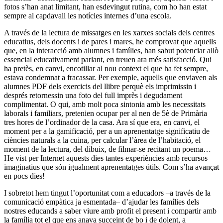
fotos s’han anat limitant, han esdevingut rutina, com ho han estat
sempre al capdavall les notícies internes d’una escola.
A través de la lectura de missatges en les xarxes socials dels centres
educatius, dels docents i de pares i mares, he comprovat que aquells
que, en la interacció amb alumnes i famílies, han sabut potenciar allò
essencial educativament parlant, en treuen ara més satisfacció. Qui
ha pretès, en canvi, encotillar al nou context el que ha fet sempre,
estava condemnat a fracassar. Per exemple, aquells que enviaven als
alumnes PDF dels exercicis del llibre perquè els imprimissin i
després retornessin una foto del full imprès i degudament
complimentat. O qui, amb molt poca sintonia amb les necessitats
laborals i familiars, pretenien ocupar per al nen de 5è de Primària
tres hores de l’ordinador de la casa. Ara sí que era, en canvi, el
moment per a la gamificació, per a un aprenentatge significatiu de
ciències naturals a la cuina, per calcular l’àrea de l’habitació, el
moment de la lectura, del dibuix, de filmar-se recitant un poema…
He vist per Internet aquests dies tantes experiències amb recursos
imaginatius que són igualment aprenentatges útils. Com s’ha avançat
en pocs dies!
I sobretot hem tingut l’oportunitat com a educadors –a través de la
comunicació empàtica ja esmentada– d’ajudar les famílies dels
nostres educands a saber viure amb profit el present i compartir amb
la família tot el que ens anava succeint de bo i de dolent, a