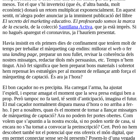
mesos. Tot el que s’hi inverteixi (que és, d’altra banda, molt
econòmic) donarà un retorn multiplicat exponencialment. En aquest
sentit, m’alegra poder anunciar ja la imminent publicació del llibre
El secreto del marketing educativo. El profesorado somos la marca
de la escuela
, de la colecció
Santillana Activa
, que ja està imprès. Si
no hagués aparegut el coronavirus, ja l’hauríem presentat.
Havia insistit en els primers dies de confinament que teníem molt de
temps per treballar el màrqueting cap endins: millorar el web o fer
una
landing
page
, preparar un nou fullet, revisar la coherència dels
nostres missatges, redactar títols més persuasius, etc. Temps n’hem
tingut. Això fet significa que hem preparat bons materials i sobretot
hem repensat les estratègies per al moment de rellançar amb força el
màrqueting de captació. És ara ja l’hora?
El bon caçador no es precipita. Ha carregat l’arma, ha ajustat
l’espiell, i esperar amagat el moment que la seva presa estigui ben a
prop. Però tampoc no fa tard, té sentit d’anticipació, imagina el futur.
El mal caçador normalment dispara massa d’hora o no arriba a fer-
ho. I per a nosaltres, quan és el moment de tornar a llançar missatges
de màrqueting de captació? Ara no podem fer portes obertes. Com
volem que s’apuntin a la nostra escola, si no poden sortir de casa, si
encara no s’ha tornat a convocar la preinscripció? Cert. Però no hem
descobert també tot el potencial que ens ofereix el món digital, que
ens permet connectar sense ser-hi presents? Posem-lo d’una vegada