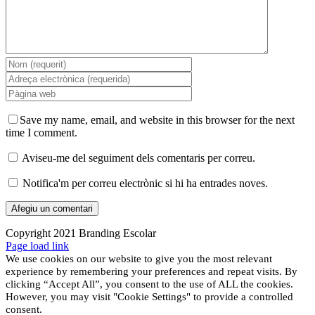
Save my name, email, and website in this browser for the next
time I comment.
Aviseu-me del seguiment dels comentaris per correu.
Notifica'm per correu electrònic si hi ha entrades noves.
Copyright 2021 Branding Escolar
X
Instagram
LinkedIn
YouTube
Email:
Facebook
Page load link
We use cookies on our website to give you the most relevant
experience by remembering your preferences and repeat visits. By
clicking “Accept All”, you consent to the use of ALL the cookies.
However, you may visit "Cookie Settings" to provide a controlled
consent.