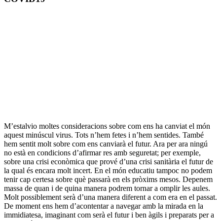
M’estalvio moltes consideracions sobre com ens ha canviat el món
aquest minúscul virus. Tots n’hem fetes i n’hem sentides. També
hem sentit molt sobre com ens canviarà el futur. Ara per ara ningú
no està en condicions d’afirmar res amb seguretat; per exemple,
sobre una crisi econòmica que prové d’una crisi sanitària el futur de
la qual és encara molt incert. En el món educatiu tampoc no podem
tenir cap certesa sobre què passarà en els pròxims mesos. Depenem
massa de quan i de quina manera podrem tornar a omplir les aules.
Molt possiblement serà d’una manera diferent a com era en el passat.
De moment ens hem d’acontentar a navegar amb la mirada en la
immidiatesa, imaginant com serà el futur i ben àgils i preparats per a