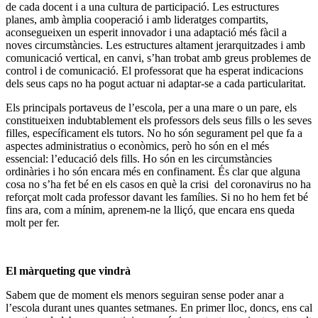
de cada docent i a una cultura de participació. Les estructures
planes, amb àmplia cooperació i amb lideratges compartits,
aconsegueixen un esperit innovador i una adaptació més fàcil a
noves circumstàncies. Les estructures altament jerarquitzades i amb
comunicació vertical, en canvi, s’han trobat amb greus problemes de
control i de comunicació. El professorat que ha esperat indicacions
dels seus caps no ha pogut actuar ni adaptar-se a cada particularitat.
Els principals portaveus de l’escola, per a una mare o un pare, els
constitueixen indubtablement els professors dels seus fills o les seves
filles, específicament els tutors. No ho són segurament pel que fa a
aspectes administratius o econòmics, però ho són en el més
essencial: l’educació dels fills. Ho són en les circumstàncies
ordinàries i ho són encara més en confinament. És clar que alguna
cosa no s’ha fet bé en els casos en què la crisi
del coronavirus no ha
reforçat molt cada professor davant les famílies. Si no ho hem fet bé
fins ara, com a mínim, aprenem-ne la lliçó, que encara ens queda
molt per fer.
El màrqueting que vindrà
Sabem que de moment els menors seguiran sense poder anar a
l’escola durant unes quantes setmanes. En primer lloc, doncs, ens cal